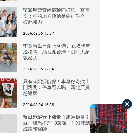
罕曬與藍營饒慶玲同框照 蔡英
文：好的地方政治是終結對立、
彼此接力
2026.08.05 15:07
李多慧生日豪捐50萬、親搭卡車
送物資 感性謝台灣：沒有大家
就沒我
2026.08.05 12:56
只有崔始源能停！本尊好奇找上
門親問：停車可以嗎 新北店員
粉樂壞
2026.08.06 16:25
幫凱道絕食小雞量血壓遭檢舉？
蘇一峰恐挨罰10萬諷：只准賴總
統當賴醫師