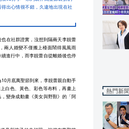
看得出心情很不錯，久違地出現在社
後也在社群證實，沒想到隔兩天李靚蕾
，兩人婚變不僅搬上檯面鬧得風風雨
持續進行中，而李靚蕾自從離婚後也停
為10月底萬聖節到來，李靚蕾親自動手
套上白色、黃色、彩色等布料，再畫上
熱門新
品，變身成動畫《美女與野獸》的「阿