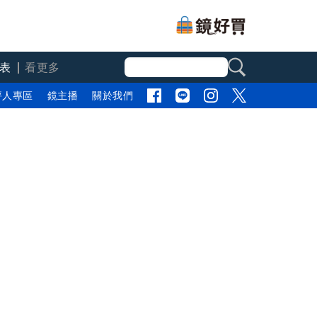
表
看更多
評人專區
鏡主播
關於我們