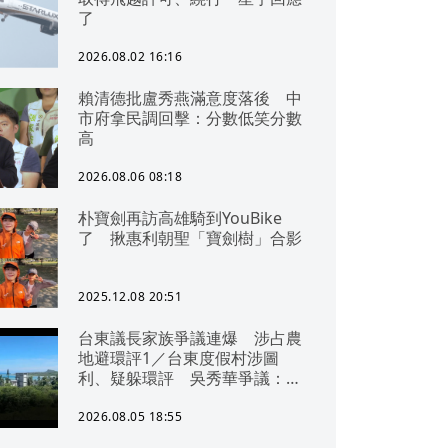
了
2026.08.02 16:16
賴清德批盧秀燕滿意度落後 中
市府拿民調回擊：分數低笑分數
高
2026.08.06 08:18
朴寶劍再訪高雄騎到YouBike
了 揪惠利朝聖「寶劍樹」合影
2025.12.08 20:51
台東議長家族爭議連爆 涉占農
地避環評1／台東度假村涉圖
利、疑躲環評 吳秀華爭議：概
無參與
2026.08.05 18:55