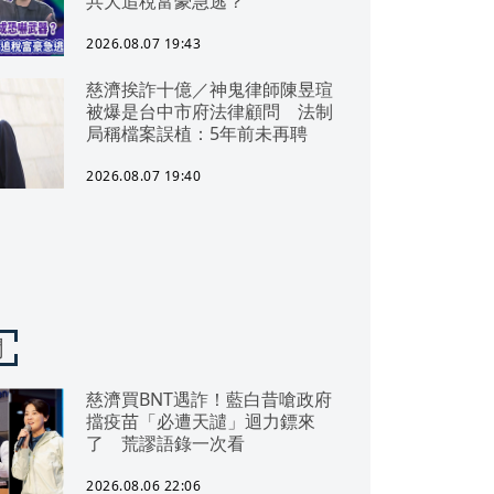
共大追稅富豪急逃？
2026.08.07 19:43
慈濟挨詐十億／神鬼律師陳昱瑄
被爆是台中市府法律顧問 法制
局稱檔案誤植：5年前未再聘
2026.08.07 19:40
聞
慈濟買BNT遇詐！藍白昔嗆政府
擋疫苗「必遭天譴」迴力鏢來
了 荒謬語錄一次看
2026.08.06 22:06