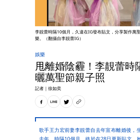
李靚蕾時隔10個月，久違在IG發布貼文，分享製作萬
樂。（翻攝自李靚蕾IG）
娛樂
甩離婚陰霾！李靚蕾時隔
曬萬聖節親子照
記者
｜
徐如奕
歌手王力宏前妻李靚蕾自去年宣布離婚後，
去年，時隔10個月，終於在28日更新貼文，