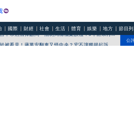
治
國際
財經
社會
生活
體育
娛樂
地方
節目列
台中市府法律顧問 法制局稱檔案誤植：5年前未再
於被看見！蔣萬安翻車又怪中央？宏不讓獨揭起訴書
公
傷？虐童案再爆！北市府突襲稽查變套招？
傷人 最高罰30萬！蔣萬安回應了