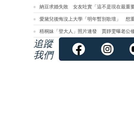
納豆求婚失敗 女友吐實「這不是現在最重
愛黛兒後悔沒上大學「明年暫別歌壇」 想
梧桐妹「登大人」照片連發 賈靜雯曝老公
追蹤
我們