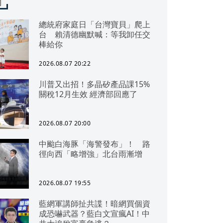
聞
總統府家庭日「台灣寶貝」爬上
台 賴清德幽默喊：等我卸任交
棒給你
2026.08.07 20:22
川普又出招！多晶矽產品課15%
關稅12月生效 經濟部回應了
2026.08.07 20:00
中颱白海豚「海警發布」！ 路
徑向西「略增強」北台雨漸增
2026.08.07 19:55
藍網軍講師扯共諜！暗網買個資
成恐嚇武器？藍白文宣瘋AI！中