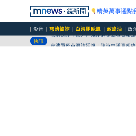
影音
慈濟被詐
白海豚颱風
致癌油
政
慈濟挨詐十億／神鬼律師陳昱瑄被爆是
快訊
聘
慈濟買疫苗遭詐延燒！陳時中嘆真相終
打臉藍白？柯文哲生日嚇一大跳忘記腳
南港LaLaport施工鷹架5樓掉落砸