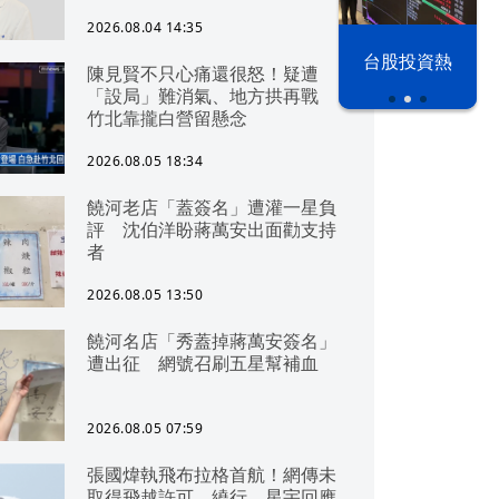
2026.08.04 14:35
漢光42演習
台股投資熱
陳見賢不只心痛還很怒！疑遭
「設局」難消氣、地方拱再戰
竹北靠攏白營留懸念
2026.08.05 18:34
饒河老店「蓋簽名」遭灌一星負
評 沈伯洋盼蔣萬安出面勸支持
者
2026.08.05 13:50
饒河名店「秀蓋掉蔣萬安簽名」
遭出征 網號召刷五星幫補血
2026.08.05 07:59
張國煒執飛布拉格首航！網傳未
取得飛越許可、繞行 星宇回應