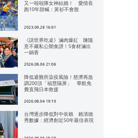
又一啦啦隊女神結婚！ 愛情長
跑10年甜喊：黃衫不會脫
2023.09.28 16:01
《請世界吃桌》滷肉爆紅 陳隨
意不藏私公開食譜！5食材滷出
一鍋香
2026.08.06 21:06
降低避難所染疫風險！慈濟再急
調200頂「福慧隔屏」 華航免
費直飛日本救援
2026.08.04 19:10
台灣逐步降低對中依賴 賴清德
秀數據：經濟創近50年最佳表現