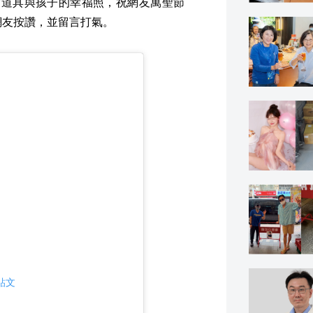
作道具與孩子的幸福照，祝網友萬聖節
引網友按讚，並留言打氣。
則貼文