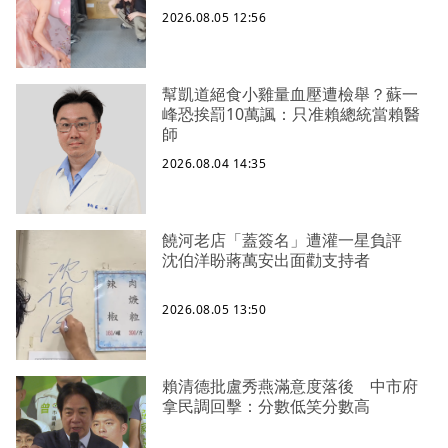
2026.08.05 12:56
幫凱道絕食小雞量血壓遭檢舉？蘇一
峰恐挨罰10萬諷：只准賴總統當賴醫
師
2026.08.04 14:35
饒河老店「蓋簽名」遭灌一星負評
沈伯洋盼蔣萬安出面勸支持者
2026.08.05 13:50
賴清德批盧秀燕滿意度落後 中市府
拿民調回擊：分數低笑分數高