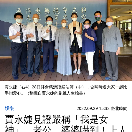
賈永婕（右4）28日拜會慈濟證嚴法師（中），合照時邀大家一起比
手指愛心。（翻攝自賈永婕的跑跳人生臉書）
娛樂
2022.09.29 15:32 臺北時間
賈永婕見證嚴稱「我是女
神」 老公、婆婆嚇到！上人