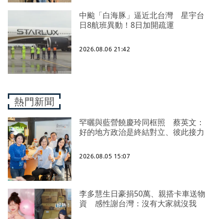
中颱「白海豚」逼近北台灣 星宇台
日8航班異動！8日加開疏運
2026.08.06 21:42
熱門新聞
罕曬與藍營饒慶玲同框照 蔡英文：
好的地方政治是終結對立、彼此接力
2026.08.05 15:07
李多慧生日豪捐50萬、親搭卡車送物
資 感性謝台灣：沒有大家就沒我