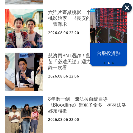
六強片齊聚桃影 小薰《祖先鬼》回
桃影娘家 《長安的荔枝》桃影加映
一票難求
2026.08.06 22:20
以色列 穹頂
台股投資熱
慈濟買BNT遇詐！藍白昔嗆政府擋疫
之下
苗「必遭天譴」迴力鏢來了 荒謬語
錄一次看
2026.08.06 22:06
8年磨一劍 陳法拉自編自導
《Bloodline》進軍多倫多 柯林法洛
姊弟相挺
2026.08.06 22:00