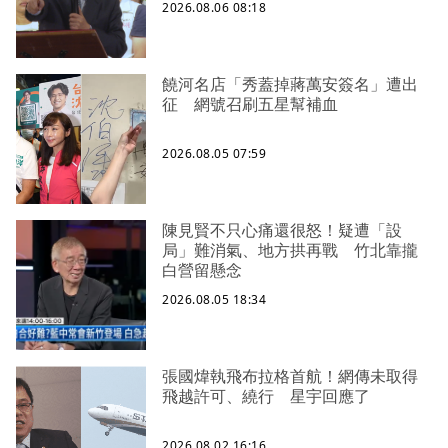
2026.08.06 08:18
饒河名店「秀蓋掉蔣萬安簽名」遭出
征 網號召刷五星幫補血
2026.08.05 07:59
陳見賢不只心痛還很怒！疑遭「設
局」難消氣、地方拱再戰 竹北靠攏
白營留懸念
2026.08.05 18:34
張國煒執飛布拉格首航！網傳未取得
飛越許可、繞行 星宇回應了
2026.08.02 16:16