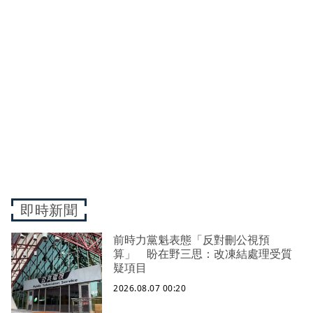
即時新聞
前時力黨魁表態「反對刪公視預
算」 盼在野三思：改凍結處理受質
疑項目
2026.08.07 00:20