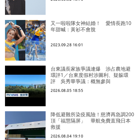
又一啦啦隊女神結婚！ 愛情長跑10
年甜喊：黃衫不會脫
2023.09.28 16:01
台東議長家族爭議連爆 涉占農地避
環評1／台東度假村涉圖利、疑躲環
評 吳秀華爭議：概無參與
2026.08.05 18:55
降低避難所染疫風險！慈濟再急調200
頂「福慧隔屏」 華航免費直飛日本
救援
2026.08.04 19:10