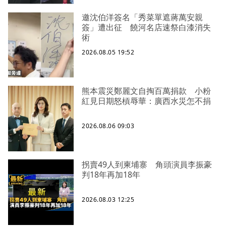
邀沈伯洋簽名「秀菜單遮蔣萬安親
簽」遭出征 饒河名店速祭白漆消失
術
2026.08.05 19:52
熊本震災鄭麗文自掏百萬捐款 小粉
紅見日期怒槓辱華：廣西水災怎不捐
2026.08.06 09:03
拐賣49人到柬埔寨 角頭演員李振豪
判18年再加18年
2026.08.03 12:25