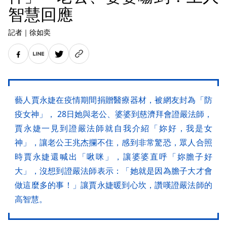
智慧回應
記者
｜
徐如奕
藝人賈永婕在疫情期間捐贈醫療器材，被網友封為「防
疫女神」， 28日她與老公、婆婆到慈濟拜會證嚴法師，
賈永婕一見到證嚴法師就自我介紹「妳好，我是女
神」，讓老公王兆杰攔不住，感到非常驚恐，眾人合照
時賈永婕還喊出「啾咪」，讓婆婆直呼「妳膽子好
大」，沒想到證嚴法師表示：「她就是因為膽子大才會
做這麼多的事！」讓賈永婕暖到心坎，讚嘆證嚴法師的
高智慧。