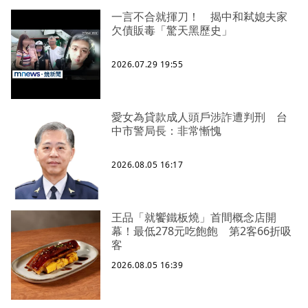
一言不合就揮刀！ 揭中和弒媳夫家
欠債販毒「驚天黑歷史」
2026.07.29 19:55
愛女為貸款成人頭戶涉詐遭判刑 台
中市警局長：非常慚愧
2026.08.05 16:17
王品「就饗鐵板燒」首間概念店開
幕！最低278元吃飽飽 第2客66折吸
客
2026.08.05 16:39