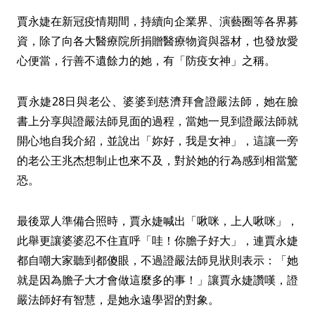
賈永婕在新冠疫情期間，持續向企業界、演藝圈等各界募
資，除了向各大醫療院所捐贈醫療物資與器材，也發放愛
心便當，行善不遺餘力的她，有「防疫女神」之稱。
賈永婕28日與老公、婆婆到慈濟拜會證嚴法師，她在臉
書上分享與證嚴法師見面的過程，當她一見到證嚴法師就
開心地自我介紹，並說出「妳好，我是女神」，這讓一旁
的老公王兆杰想制止也來不及，對於她的行為感到相當驚
恐。
最後眾人準備合照時，賈永婕喊出「啾咪，上人啾咪」，
此舉更讓婆婆忍不住直呼「哇！你膽子好大」，連賈永婕
都自嘲大家聽到都傻眼，不過證嚴法師見狀則表示：「她
就是因為膽子大才會做這麼多的事！」讓賈永婕讚嘆，證
嚴法師好有智慧，是她永遠學習的對象。