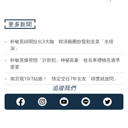
更多新聞
朴敏英緋聞扯出3大咖 韓演藝圈炒股割韭菜「水很
深」
朴敏英爆密戀「詐欺犯」神祕富豪 收名車禮物見過準
婆婆
南宮珉10/7結婚！ 情定交往7年女友「得獎就放閃」
追蹤我們