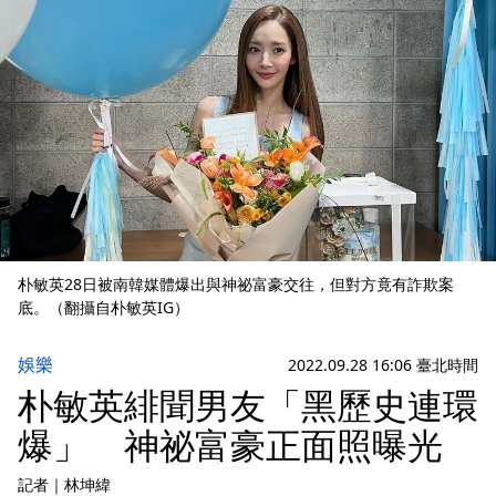
朴敏英28日被南韓媒體爆出與神祕富豪交往，但對方竟有詐欺案
底。（翻攝自朴敏英IG）
娛樂
2022.09.28 16:06 臺北時間
朴敏英緋聞男友「黑歷史連環
爆」 神祕富豪正面照曝光
記者
｜
林坤緯