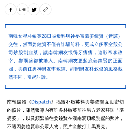
南韓女星朴敏英28日被爆料與神祕富豪姜鐘賢（音譯）
交往，然而姜鐘賢不僅有詐騙前科，更成立多家空殼公
司炒股割韭菜，讓南韓網友恨得牙癢癢，連影帝李政
宰、鄭雨盛都被捲入。南韓網友更起底姜鐘賢的正面
照，與前任男神男友李敏鎬、緋聞男友朴敘俊的風格截
然不同，引起討論。
南韓媒體《
Dispatch
》揭露朴敏英料與姜鐘賢互動密切
的照片，雖然報導內有許多朴敏英前往男方老家拜訪「準
婆婆」，以及頻繁前往姜鐘賢在漢南洞頂級別墅的照片，
不過因姜鐘賢非公眾人物，照片全數打上馬賽克。