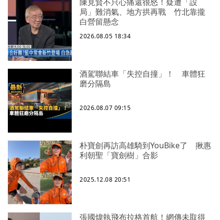
陳見賢不只心痛還很怒！疑遭「設
局」難消氣、地方拱再戰 竹北靠攏
白營留懸念
2026.08.05 18:34
酒駕聯結車「失控自撞」！ 車體狂
磨分隔島
2026.08.07 09:15
朴寶劍再訪高雄騎到YouBike了 揪惠
利朝聖「寶劍樹」合影
2025.12.08 20:51
張國煒執飛布拉格首航！網傳未取得