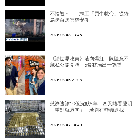
不捨被宰！ 志工「買牛救命」從綠
島跨海送雲林安養
2026.08.08 13:45
《請世界吃桌》滷肉爆紅 陳隨意不
藏私公開食譜！5食材滷出一鍋香
2026.08.06 21:06
慈濟遭詐10億沉默5年 四叉貓看聲明
「重點就這句」：若判有罪錢還我
2026.08.07 10:49