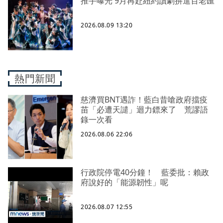
推手曝光 9月再赴紐約讀劇拚進百老匯
2026.08.09 13:20
熱門新聞
慈濟買BNT遇詐！藍白昔嗆政府擋疫
苗「必遭天譴」迴力鏢來了 荒謬語
錄一次看
2026.08.06 22:06
行政院停電40分鐘！ 藍委批：賴政
府說好的「能源韌性」呢
2026.08.07 12:55