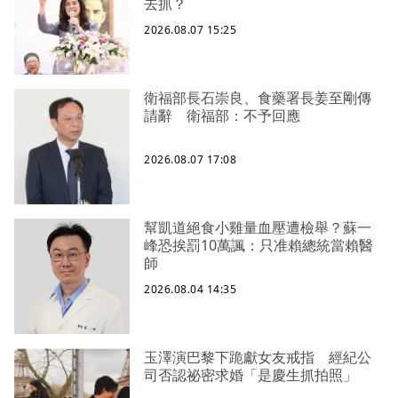
去抓？
2026.08.07 15:25
衛福部長石崇良、食藥署長姜至剛傳
請辭 衛福部：不予回應
2026.08.07 17:08
幫凱道絕食小雞量血壓遭檢舉？蘇一
峰恐挨罰10萬諷：只准賴總統當賴醫
師
2026.08.04 14:35
玉澤演巴黎下跪獻女友戒指 經紀公
司否認祕密求婚「是慶生抓拍照」