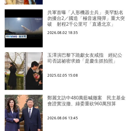
共軍首曝「人形機器士兵」 美罕點名
勿擾台2／國造「極音速飛彈」重大突
破 射程2千公里可「直通北京」
2026.08.02 18:35
玉澤演巴黎下跪獻女友戒指 經紀公
司否認祕密求婚「是慶生抓拍照」
2025.02.05 15:08
鄭麗文訪中480萬藍喊撤案 民主基金
會證實沒撤、綠委重砍960萬預算
2026.08.06 13:45