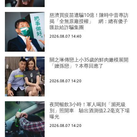
慈濟買疫苗遭騙10億！陳時中昔專訪
揭「全無原廠授權」 網：總有傻子
匯款給詐騙集團
2026.08.07 14:40
關之琳傳戀上小35歲的鮮肉嫩模展開
「嬤孫戀」？本尊回應了
2026.08.07 14:20
夜間暢飲3小時！軍人喝到「瀕死級
別」照開車 驗出酒測值2.2毫克下場
曝光
2026.08.07 14:20