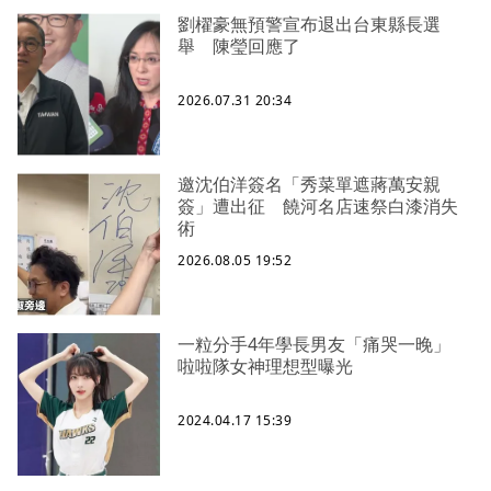
劉櫂豪無預警宣布退出台東縣長選
舉 陳瑩回應了
2026.07.31 20:34
邀沈伯洋簽名「秀菜單遮蔣萬安親
簽」遭出征 饒河名店速祭白漆消失
術
2026.08.05 19:52
一粒分手4年學長男友「痛哭一晚」
啦啦隊女神理想型曝光
2024.04.17 15:39