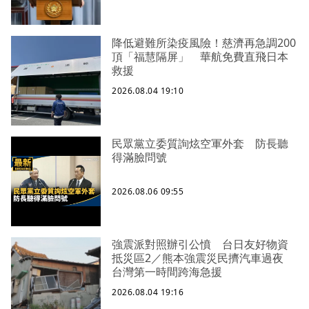
降低避難所染疫風險！慈濟再急調200
頂「福慧隔屏」 華航免費直飛日本
救援
2026.08.04 19:10
民眾黨立委質詢炫空軍外套 防長聽
得滿臉問號
2026.08.06 09:55
強震派對照辦引公憤 台日友好物資
抵災區2／熊本強震災民擠汽車過夜
台灣第一時間跨海急援
2026.08.04 19:16