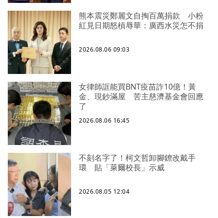
熊本震災鄭麗文自掏百萬捐款 小粉
紅見日期怒槓辱華：廣西水災怎不捐
2026.08.06 09:03
女律師誆能買BNT疫苗詐10億！黃
金、現鈔滿屋 苦主慈濟基金會回應
了
2026.08.06 16:45
不刻名字了！柯文哲卸腳鐐改戴手
環 貼「萊爾校長」示威
2026.08.05 12:04