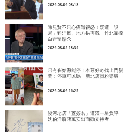
2026.08.06 08:18
陳見賢不只心痛還很怒！疑遭「設
局」難消氣、地方拱再戰 竹北靠攏
白營留懸念
2026.08.05 18:34
只有崔始源能停！本尊好奇找上門親
問：停車可以嗎 新北店員粉樂壞
2026.08.06 16:25
饒河老店「蓋簽名」遭灌一星負評
沈伯洋盼蔣萬安出面勸支持者