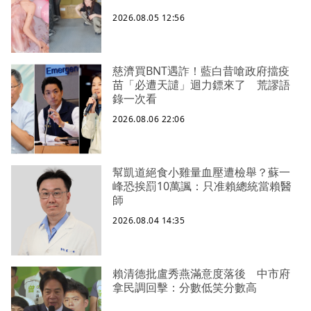
2026.08.05 12:56
慈濟買BNT遇詐！藍白昔嗆政府擋疫
苗「必遭天譴」迴力鏢來了 荒謬語
錄一次看
2026.08.06 22:06
幫凱道絕食小雞量血壓遭檢舉？蘇一
峰恐挨罰10萬諷：只准賴總統當賴醫
師
2026.08.04 14:35
賴清德批盧秀燕滿意度落後 中市府
拿民調回擊：分數低笑分數高