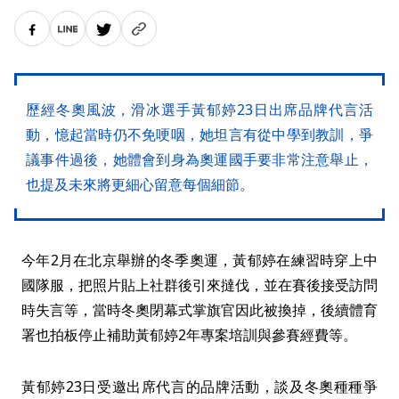
歷經冬奧風波，滑冰選手黃郁婷23日出席品牌代言活
動，憶起當時仍不免哽咽，她坦言有從中學到教訓，爭
議事件過後，她體會到身為奧運國手要非常注意舉止，
也提及未來將更細心留意每個細節。
今年2月在北京舉辦的冬季奧運，黃郁婷在練習時穿上中
國隊服，把照片貼上社群後引來撻伐，並在賽後接受訪問
時失言等，當時冬奧閉幕式掌旗官因此被換掉，後續體育
署也拍板停止補助黃郁婷2年專案培訓與參賽經費等。
黃郁婷23日受邀出席代言的品牌活動，談及冬奧種種爭