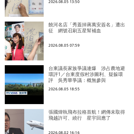
2026.08.05 13:50
饒河名店「秀蓋掉蔣萬安簽名」遭出
征 網號召刷五星幫補血
2026.08.05 07:59
台東議長家族爭議連爆 涉占農地避
環評1／台東度假村涉圖利、疑躲環
評 吳秀華爭議：概無參與
2026.08.05 18:55
張國煒執飛布拉格首航！網傳未取得
飛越許可、繞行 星宇回應了
2026.08.02 16:16