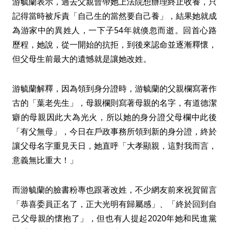
游毓蘭表示，過去父親曾帶她上法院想辦理終止收養，只
記得當時被斥責「自己生的當然要自己養」，結果她就成
為游家中的異姓人，一下子54年就倏忽而逝。回首心路
歷程，她說，從一開始的抗拒，到後來認命並逐漸釋懷，
但父母生前最大的遺憾就是讓她改姓。
游毓蘭解釋，因為領到身分證時，游毓蘭的父親欄寫著作
古的「葉老先生」，母親欄則寫著母親的名字，有道德潔
癖的母親因此大為光火，所以她的身分證父母欄中此後
「有父無母」，今日在戶政事務所領到新的身分證，終於
讓父母名字重見天日，她直呼「大孝顯親，這對我而言，
意義無比重大！」
而游毓蘭的臉書粉專也跟著改姓，不少網友前來祝賀留言
「恭喜委員正名了，正大光明有歸屬感」、「終於回到自
己父母親的懷抱了」，但也有人提起2020年她和民進黨