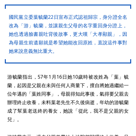
國民黨立委葉毓蘭22日宣布正式認祖歸宗，身分證全名
改為「游」毓蘭，並讓親生父母的名字重回身分證上，
她也透過臉書親吐背後故事，更大嘆「大孝顯親」，因
為母親生前遺願就是希望她能改回原姓，直說這件事對
她來說意義無比重大。
游毓蘭指出，57年1月16日她10歲時被改姓為「葉」毓
蘭，起因是父親在未與任何人商量下，擅自將她過繼給一
位年邁的「葉姓同事」，母親得知此事後，氣得要父親去
辦理終止收養，未料葉老先生不久後病逝，年幼的游毓蘭
成了幫葉老送終的養女，她說「從此，我不是父親的女
兒」。