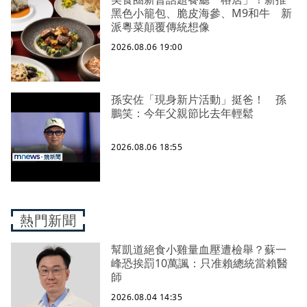
黑色小籠包、脆皮海參、M9和牛 新
派粵菜顛覆傳統想像
2026.08.06 19:00
孫安佐「現身新片活動」挺爸！ 孫
鵬笑：今年父親節比去年輕鬆
2026.08.06 18:55
熱門新聞
幫凱道絕食小雞量血壓遭檢舉？蘇一
峰恐挨罰10萬諷：只准賴總統當賴醫
師
2026.08.04 14:35