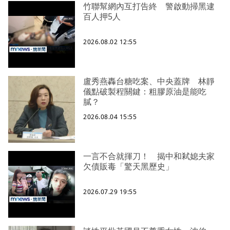
竹聯幫網內互打告終 警啟動掃黑逮
百人押5人
2026.08.02 12:55
盧秀燕轟台糖吃案、中央蓋牌 林靜
儀點破製程關鍵：粗膠原油是能吃
膩？
2026.08.04 15:55
一言不合就揮刀！ 揭中和弒媳夫家
欠債販毒「驚天黑歷史」
2026.07.29 19:55