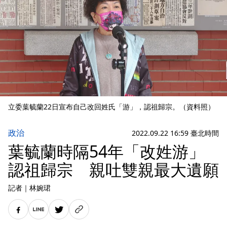
立委葉毓蘭22日宣布自己改回姓氏「游」，認祖歸宗。（資料照）
政治
2022.09.22 16:59 臺北時間
葉毓蘭時隔54年「改姓游」
認祖歸宗 親吐雙親最大遺願
記者
｜
林婉珺