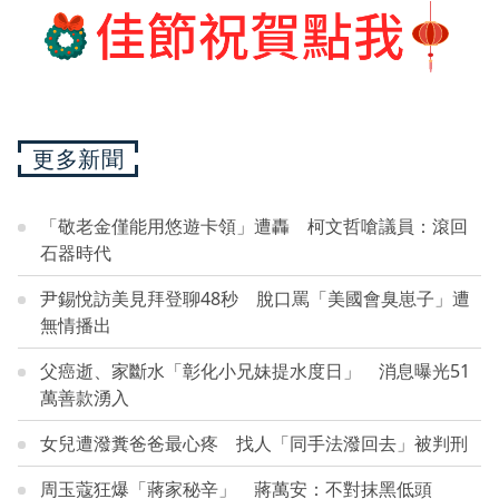
更多新聞
「敬老金僅能用悠遊卡領」遭轟 柯文哲嗆議員：滾回
石器時代
尹錫悅訪美見拜登聊48秒 脫口罵「美國會臭崽子」遭
無情播出
父癌逝、家斷水「彰化小兄妹提水度日」 消息曝光51
萬善款湧入
女兒遭潑糞爸爸最心疼 找人「同手法潑回去」被判刑
周玉蔻狂爆「蔣家秘辛」 蔣萬安：不對抹黑低頭