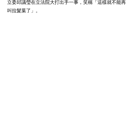
立委邱議瑩在立法院大打出手一事，笑稱「這樣就不能再
叫拉髮葉了」。