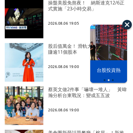
操盤美股免熬夜！ 納斯達克12/6正
式實施「23小時交易」
2026.08.06 19:05
股后值萬金！ 滑軌大廠川湖上半年大
賺逾11個股本
以色列 穹頂
2026.08.06 19:00
台股投資熱
之下
蔡英文做2件事「嚇壞一堆人」 黃暐
瀚分析台東戰況：變成五五波
2026.08.06 19:00
美食圈新晉話題餐廳「榕居」！新推