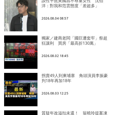
談性平批黃國昌不尊重女性 沈伯
洋：對我和范雲態度「差超多」
2026.08.04 08:57
獨家／建商老闆「國巨遭套牢」祭超
狂讓利 買房「最高折130萬」
2026.08.02 18:45
拐賣49人到柬埔寨 角頭演員李振豪
判18年再加18年
2026.08.03 12:25
質疑年改溢扣未還！ 翁曉玲提案凍