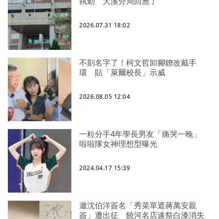
執勤 大溪分局回應了
2026.07.31 18:02
不刻名字了！柯文哲卸腳鐐改戴手
環 貼「萊爾校長」示威
2026.08.05 12:04
一粒分手4年學長男友「痛哭一晚」
啦啦隊女神理想型曝光
2024.04.17 15:39
邀沈伯洋簽名「秀菜單遮蔣萬安親
簽」遭出征 饒河名店速祭白漆消失