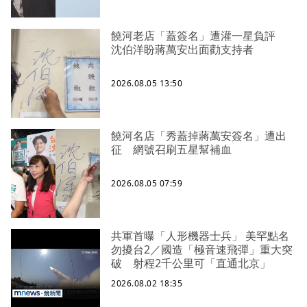
饒河老店「蓋簽名」遭灌一星負評
沈伯洋盼蔣萬安出面勸支持者
2026.08.05 13:50
饒河名店「秀蓋掉蔣萬安簽名」遭出
征 網號召刷五星幫補血
2026.08.05 07:59
共軍首曝「人形機器士兵」 美罕點名
勿擾台2／國造「極音速飛彈」重大突
破 射程2千公里可「直通北京」
2026.08.02 18:35