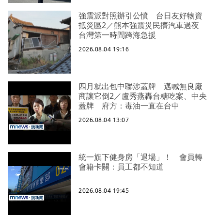
強震派對照辦引公憤 台日友好物資
抵災區2／熊本強震災民擠汽車過夜
台灣第一時間跨海急援
2026.08.04 19:16
四月就出包中聯涉蓋牌 邁喊無良廠
商讓它倒2／盧秀燕轟台糖吃案、中央
蓋牌 府方：毒油一直在台中
2026.08.04 13:07
統一旗下健身房「退場」！ 會員轉
會籍卡關：員工都不知道
2026.08.04 19:45