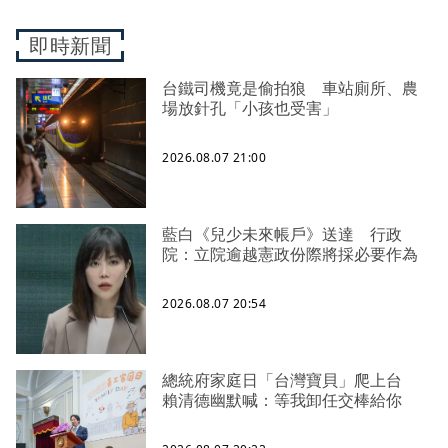
即時新聞
台鐵司機竟是偷拍狼 車站廁所、農
場放針孔「小孩也受害」
2026.08.07 21:00
藍白《兒少未來帳戶》送達 行政
院：立院逾越憲政份際將採必要作為
2026.08.07 20:54
總統府家庭日「台灣寶貝」爬上台
賴清德幽默喊：等我卸任交棒給你