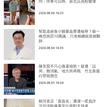
問：停車可以嗎 新北店員粉樂壞
2026.08.06 16:25
幫凱道絕食小雞量血壓遭檢舉？蘇一
峰恐挨罰10萬諷：只准賴總統當賴醫
師
2026.08.04 14:35
陳見賢不只心痛還很怒！疑遭「設
局」難消氣、地方拱再戰 竹北靠攏
白營留懸念
2026.08.05 18:34
饒河老店「蓋簽名」遭灌一星負評
沈伯洋盼蔣萬安出面勸支持者