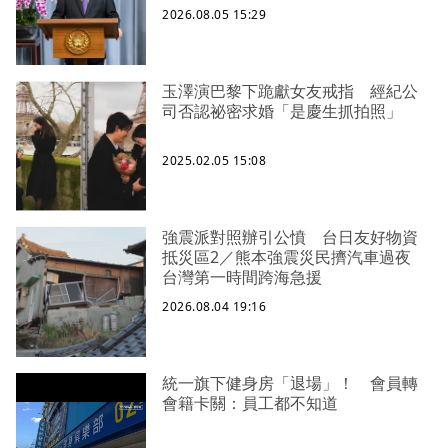
2026.08.05 15:29
玉澤演巴黎下跪獻女友戒指 經紀公
司否認祕密求婚「是慶生抓拍照」
2025.02.05 15:08
強震派對照辦引公憤 台日友好物資
抵災區2／熊本強震災民擠汽車過夜
台灣第一時間跨海急援
2026.08.04 19:16
統一旗下健身房「退場」！ 會員轉
會籍卡關：員工都不知道