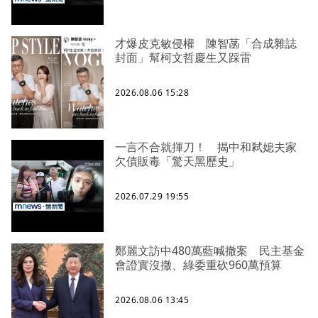
才爆皮克敏侵權 陳智菡「合成雜誌
封面」幫柯文哲慶生又踩雷
2026.08.06 15:28
一言不合就揮刀！ 揭中和弒媳夫家
欠債販毒「驚天黑歷史」
2026.07.29 19:55
鄭麗文訪中480萬藍喊撤案 民主基金
會證實沒撤、綠委重砍960萬預算
2026.08.06 13:45