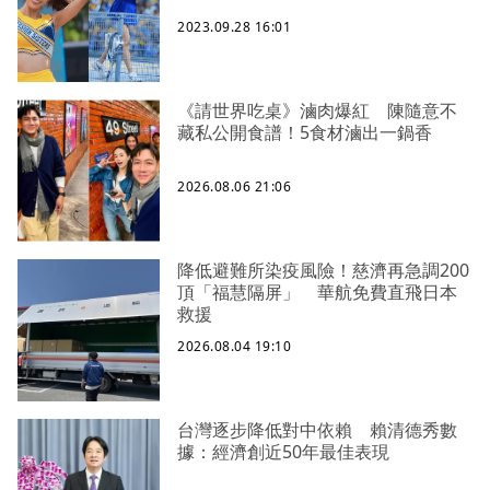
2023.09.28 16:01
《請世界吃桌》滷肉爆紅 陳隨意不
藏私公開食譜！5食材滷出一鍋香
2026.08.06 21:06
降低避難所染疫風險！慈濟再急調200
頂「福慧隔屏」 華航免費直飛日本
救援
2026.08.04 19:10
台灣逐步降低對中依賴 賴清德秀數
據：經濟創近50年最佳表現