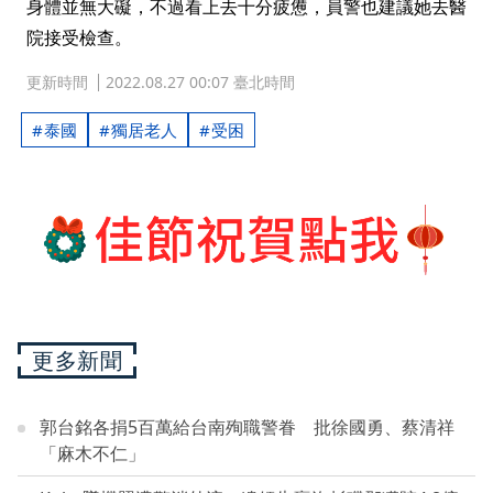
身體並無大礙，不過看上去十分疲憊，員警也建議她去醫
院接受檢查。
更新時間
2022.08.27 00:07 臺北時間
泰國
獨居老人
受困
更多新聞
郭台銘各捐5百萬給台南殉職警眷 批徐國勇、蔡清祥
「麻木不仁」