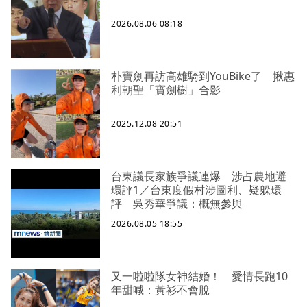
2026.08.06 08:18
朴寶劍再訪高雄騎到YouBike了 揪惠
利朝聖「寶劍樹」合影
2025.12.08 20:51
台東議長家族爭議連爆 涉占農地避
環評1／台東度假村涉圖利、疑躲環
評 吳秀華爭議：概無參與
2026.08.05 18:55
又一啦啦隊女神結婚！ 愛情長跑10
年甜喊：黃衫不會脫