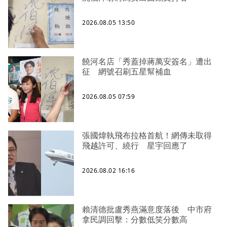
2026.08.05 13:50
饒河名店「秀蓋掉蔣萬安簽名」遭出
征 網號召刷五星幫補血
2026.08.05 07:59
張國煒執飛布拉格首航！網傳未取得
飛越許可、繞行 星宇回應了
2026.08.02 16:16
賴清德批盧秀燕滿意度落後 中市府
拿民調回擊：分數低笑分數高