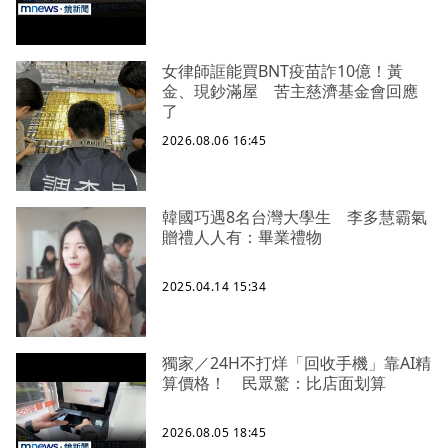
女律師誆能買BNT疫苗詐10億！黃
金、現鈔滿屋 苦主慈濟基金會回應
了
2026.08.06 16:45
韓國巧遇8名台灣大學生 李多慧霸氣
贈禮人人有：畢業禮物
2025.04.14 15:34
獨家／24H不打烊「回收手機」靠AI精
算價格！ 民眾驚：比店面划算
2026.08.05 18:45