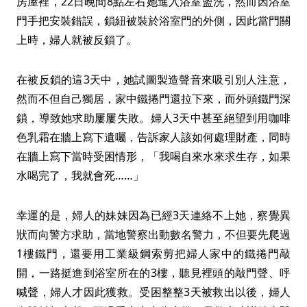
房屋裡，22日晚間8點左右她進入浴室盥洗，然而因浴室
門手把安裝錯誤，鎖紐被裝於浴室門的外側，因此當門關
上時，婦人就被反鎖了。
在被反鎖的這3天中，她試圖製造聲音來吸引別人注意，
然而不但自己獨居，家中鐵捲門還拉下來，而外頭鐵門深
鎖，導致她求助屢屢失敗。婦人3天中甚至絕望到用咖啡
色乳霜在牆上寫下遺囑，告訴家人該如何處理財產，同時
在牆上寫下當時受困情形，「我喝自來水來求生存，如果
水喝完了，我就會死……」
幸運的是，婦人的妹妹因為已經3天連絡不上她，察覺異
狀而向警方求助，當地警察出動數名警力，不但要先爬過
1樓鐵門，還要用工業級鋼索剪把婦人家中的鐵捲門敲
開，一路挺進到浴室所在的3樓，聽見裡頭的敲門聲、呼
喊聲，婦人才因此獲救。受困整整3天被救出以後，婦人