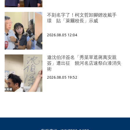
不刻名字了！柯文哲卸腳鐐改戴手
環 貼「萊爾校長」示威
2026.08.05 12:04
邀沈伯洋簽名「秀菜單遮蔣萬安親
簽」遭出征 饒河名店速祭白漆消失
術
2026.08.05 19:52