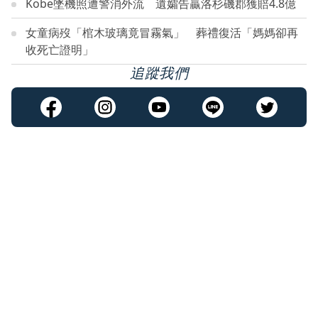
Kobe墜機照遭警消外流 遺孀告贏洛杉磯郡獲賠4.8億
女童病歿「棺木玻璃竟冒霧氣」 葬禮復活「媽媽卻再
收死亡證明」
追蹤我們