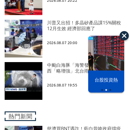
2026.08.07 20:22
川普又出招！多晶矽產品課15%關稅
12月生效 經濟部回應了
2026.08.07 20:00
中颱白海豚「海警發布」！ 路徑向
西「略增強」北台雨漸增
漢光42演習
台股投資熱
2026.08.07 19:55
熱門新聞
慈濟買BNT遇詐！藍白昔嗆政府擋疫