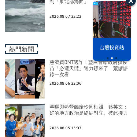
到「東北部海面」
2026.08.07 22:22
漢光42演習
台股投資熱
熱門新聞
慈濟買BNT遇詐！藍白昔嗆政府擋疫
苗「必遭天譴」迴力鏢來了 荒謬語
錄一次看
2026.08.06 22:06
罕曬與藍營饒慶玲同框照 蔡英文：
好的地方政治是終結對立、彼此接力
2026.08.05 15:07