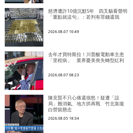
慈濟遭詐10億沉默5年 四叉貓看聲明
「重點就這句」：若判有罪錢還我
2026.08.07 10:49
去年才買特斯拉！川普酸電動車主患
「里程病」 業界憂美喪失轉型紅利
2026.08.07 08:23
陳見賢不只心痛還很怒！疑遭「設
局」難消氣、地方拱再戰 竹北靠攏
白營留懸念
2026.08.05 18:34