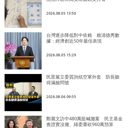
2026.08.05 13:50
台灣逐步降低對中依賴 賴清德秀數
據：經濟創近50年最佳表現
2026.08.05 15:29
民眾黨立委質詢炫空軍外套 防長聽
得滿臉問號
2026.08.06 09:55
鄭麗文訪中480萬藍喊撤案 民主基金
會證實沒撤、綠委重砍960萬預算