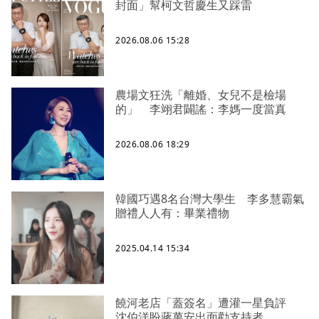
封面」幫柯文哲慶生又踩雷
2026.08.06 15:28
農場文狂洗「離婚、女兒不是檢場
的」 李翊君闢謠：李媽一度當真
2026.08.06 18:29
韓國巧遇8名台灣大學生 李多慧霸氣
贈禮人人有：畢業禮物
2025.04.14 15:34
饒河老店「蓋簽名」遭灌一星負評
沈伯洋盼蔣萬安出面勸支持者