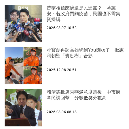
昔稱相信慈濟還是民進黨？ 蔣萬
安：若政府買夠疫苗，民團也不需集
資採購
2026.08.07 10:53
朴寶劍再訪高雄騎到YouBike了 揪惠
利朝聖「寶劍樹」合影
2025.12.08 20:51
賴清德批盧秀燕滿意度落後 中市府
拿民調回擊：分數低笑分數高
2026.08.06 08:18