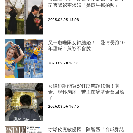
司否認祕密求婚「是慶生抓拍照」
2025.02.05 15:08
又一啦啦隊女神結婚！ 愛情長跑10
年甜喊：黃衫不會脫
2023.09.28 16:01
女律師誆能買BNT疫苗詐10億！黃
金、現鈔滿屋 苦主慈濟基金會回應
了
2026.08.06 16:45
才爆皮克敏侵權 陳智菡「合成雜誌