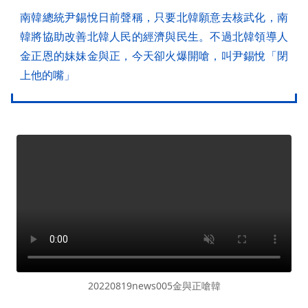
南韓總統尹錫悅日前聲稱，只要北韓願意去核武化，南
韓將協助改善北韓人民的經濟與民生。不過北韓領導人
金正恩的妹妹金與正，今天卻火爆開嗆，叫尹錫悅「閉
上他的嘴」
20220819news005金與正嗆韓