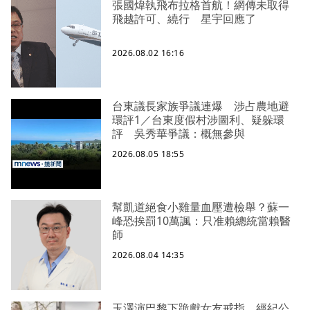
張國煒執飛布拉格首航！網傳未取得
飛越許可、繞行 星宇回應了
2026.08.02 16:16
台東議長家族爭議連爆 涉占農地避
環評1／台東度假村涉圖利、疑躲環
評 吳秀華爭議：概無參與
2026.08.05 18:55
幫凱道絕食小雞量血壓遭檢舉？蘇一
峰恐挨罰10萬諷：只准賴總統當賴醫
師
2026.08.04 14:35
玉澤演巴黎下跪獻女友戒指 經紀公