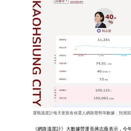
選戰溫度計每天更新各候選人網路聲勢等數據，預測當
《網路溫度計》大數據營運長蔣志薇表示，今