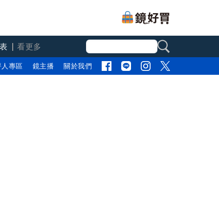
表
看更多
評人專區
鏡主播
關於我們