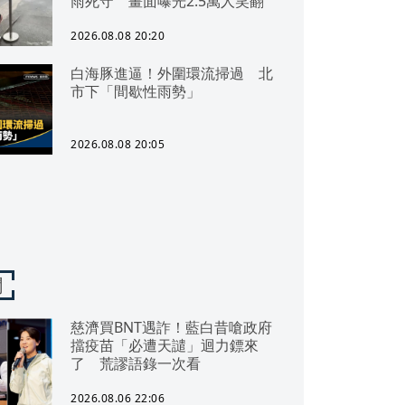
雨死守 畫面曝光2.5萬人笑翻
2026.08.08 20:20
白海豚進逼！外圍環流掃過 北
市下「間歇性雨勢」
2026.08.08 20:05
聞
慈濟買BNT遇詐！藍白昔嗆政府
擋疫苗「必遭天譴」迴力鏢來
了 荒謬語錄一次看
2026.08.06 22:06