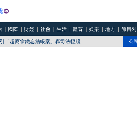
治
國際
財經
社會
生活
體育
娛樂
地方
節目列
間歇性雨勢」
引「超商拿鐵忘結帳案」轟司法輕賤
公
些地區」24小時雨量恐達400毫米