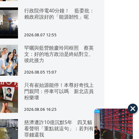
行政院停電40分鐘！ 藍委批：
賴政府說好的「能源韌性」呢
2026.08.07 12:55
罕曬與藍營饒慶玲同框照 蔡英
文：好的地方政治是終結對立、
彼此接力
2026.08.05 15:07
只有崔始源能停！本尊好奇找上
門親問：停車可以嗎 新北店員
粉樂壞
2026.08.06 16:25
慈濟遭詐10億沉默5年 四叉貓
看聲明「重點就這句」：若判有
罪錢還我