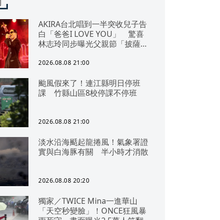
聞
AKIRA台北唱到一半突收兒子告
白「爸爸I LOVE YOU」 驚喜
林志玲同步曝光父親節「披薩蛋
糕」
2026.08.08 21:00
颱風假來了！連江縣明日停班
課 竹縣山區8校停課不停班
2026.08.08 21:00
淡水沿海颳起龍捲風！氣象署證
實與白海豚有關 半小時才消散
2026.08.08 20:20
獨家／TWICE Mina一進華山
「天空秒變臉」！ONCE狂風暴