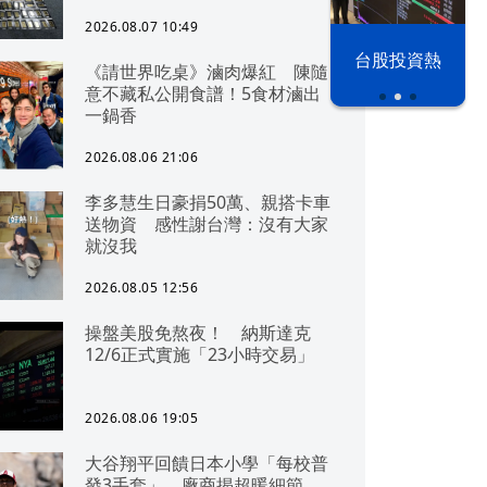
2026.08.07 10:49
漢光42演習
台股投資熱
《請世界吃桌》滷肉爆紅 陳隨
意不藏私公開食譜！5食材滷出
一鍋香
2026.08.06 21:06
李多慧生日豪捐50萬、親搭卡車
送物資 感性謝台灣：沒有大家
就沒我
2026.08.05 12:56
操盤美股免熬夜！ 納斯達克
12/6正式實施「23小時交易」
2026.08.06 19:05
大谷翔平回饋日本小學「每校普
發3手套」 廠商揭超暖細節