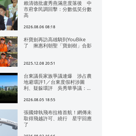
賴清德批盧秀燕滿意度落後 中
市府拿民調回擊：分數低笑分數
高
2026.08.06 08:18
朴寶劍再訪高雄騎到YouBike
了 揪惠利朝聖「寶劍樹」合影
2025.12.08 20:51
台東議長家族爭議連爆 涉占農
地避環評1／台東度假村涉圖
利、疑躲環評 吳秀華爭議：概
無參與
2026.08.05 18:55
張國煒執飛布拉格首航！網傳未
取得飛越許可、繞行 星宇回應
了