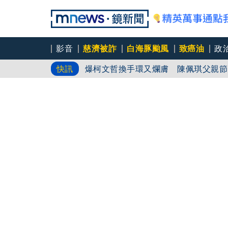
影音
慈濟被詐
白海豚颱風
致癌油
政
白海豚進逼！外圍環流掃過 北市下「
快訊
爆柯文哲換手環又爛膚 陳佩琪父親節
白海豚颱風今晚至明天風雨最劇烈！「這