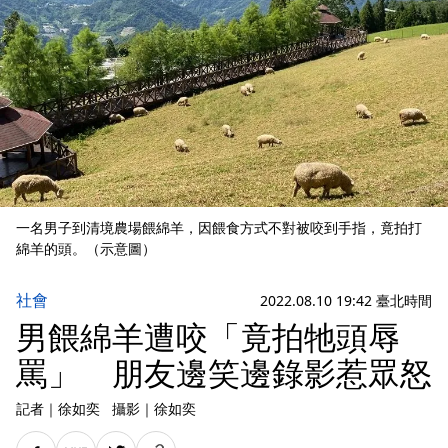
一名男子到清境農場餵綿羊，因餵食方式不對被咬到手指，竟拍打
綿羊的頭。（示意圖）
社會
2022.08.10 19:42 臺北時間
男餵綿羊遭咬「竟拍牠頭辱
罵」 朋友邊笑邊錄影惹眾怒
記者
｜
徐如奕
攝影
｜
徐如奕