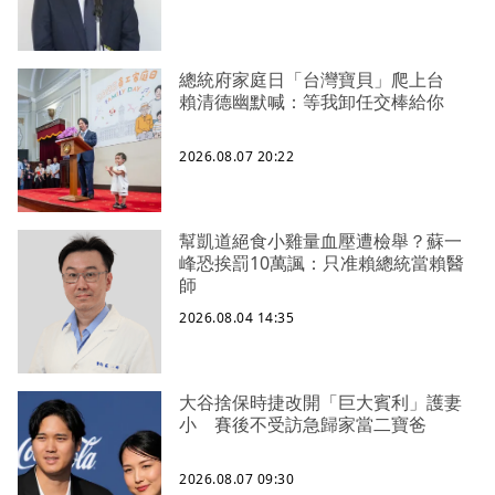
總統府家庭日「台灣寶貝」爬上台
賴清德幽默喊：等我卸任交棒給你
2026.08.07 20:22
幫凱道絕食小雞量血壓遭檢舉？蘇一
峰恐挨罰10萬諷：只准賴總統當賴醫
師
2026.08.04 14:35
大谷捨保時捷改開「巨大賓利」護妻
小 賽後不受訪急歸家當二寶爸
2026.08.07 09:30