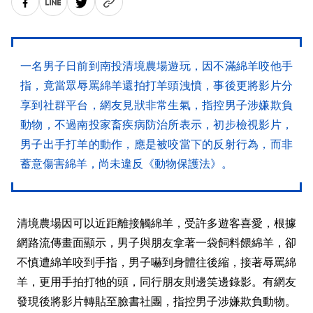
一名男子日前到南投清境農場遊玩，因不滿綿羊咬他手
指，竟當眾辱罵綿羊還拍打羊頭洩憤，事後更將影片分
享到社群平台，網友見狀非常生氣，指控男子涉嫌欺負
動物，不過南投家畜疾病防治所表示，初步檢視影片，
男子出手打羊的動作，應是被咬當下的反射行為，而非
蓄意傷害綿羊，尚未違反《動物保護法》。
清境農場因可以近距離接觸綿羊，受許多遊客喜愛，根據
網路流傳畫面顯示，男子與朋友拿著一袋飼料餵綿羊，卻
不慎遭綿羊咬到手指，男子嚇到身體往後縮，接著辱罵綿
羊，更用手拍打牠的頭，同行朋友則邊笑邊錄影。有網友
發現後將影片轉貼至臉書社團，指控男子涉嫌欺負動物。