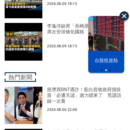
2026.08.09 18:15
李逸洋缺席「長崎原爆典禮」 抗議
席次安排矮化國格
2026.08.09 18:15
漢光42演習
台股投資熱
熱門新聞
慈濟買BNT遇詐！藍白昔嗆政府擋疫
苗「必遭天譴」迴力鏢來了 荒謬語
錄一次看
2026.08.06 22:06