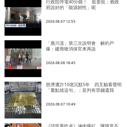
行政院停電40分鐘！ 藍委批：賴政
府說好的「能源韌性」呢
2026.08.07 12:55
「廣川漾」第三次說明會 解約戶
爆：建商嗆消保官來再說
2026.08.08 18:45
慈濟遭詐10億沉默5年 四叉貓看聲明
「重點就這句」：若判有罪錢還我
2026.08.07 10:49
《請世界吃桌》滷肉爆紅 陳隨意不