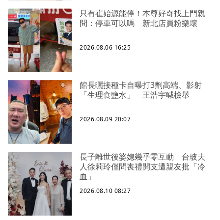
只有崔始源能停！本尊好奇找上門親
問：停車可以嗎 新北店員粉樂壞
2026.08.06 16:25
館長曬接種卡自曝打3劑高端、影射
「生理食鹽水」 王浩宇喊檢舉
2026.08.09 20:07
長子離世後婆媳幾乎零互動 台玻夫
人徐莉玲僅問喪禮開支遭親友批「冷
血」
2026.08.10 08:27