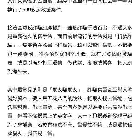
案件真實性的困難度，組織中甚至有一位同仁去年一年就
執行了500多起救援案件。
接著全球反詐騙組織提到，雖然詐騙手法百出，不過大多
是重新包裝的舊手法，而目前最流行的手法就是「貸款詐
騙」，集團會在臉書上打廣告，稱可以幫忙借款，不過要
飛一趟泰國，獲得的對保利率才低，就有民眾因此被騙
走，或是以海外打工還債，做代購、客服或博弈，把人綁
到海外去。
其中最常見的則是「朋友騙朋友」，詐騙集團甚至幫人準
備好腳本，要人用五花八門的說法，把朋友拐去當地，包
含當幫傭、做水電等，甚至有案例是以為要飛去澎湖做水
電，但看不懂機票上的英文字，人一下飛機後卻發現已經
到了柬埔寨，若教育程度不高、警覺性不夠，或是過於信
賴親友，就容易上當。