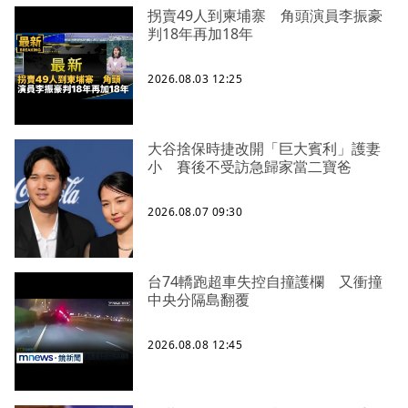
拐賣49人到柬埔寨 角頭演員李振豪
判18年再加18年
2026.08.03 12:25
大谷捨保時捷改開「巨大賓利」護妻
小 賽後不受訪急歸家當二寶爸
2026.08.07 09:30
台74轎跑超車失控自撞護欄 又衝撞
中央分隔島翻覆
2026.08.08 12:45