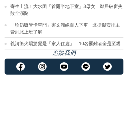
寄生上流！大水困「首爾半地下室」3母女 鄰居破窗失
敗全溺斃
「珍奶吸管卡車門」害文湖線百人下車 北捷擬安排主
管到此上班了解
義消衝火場驚覺是「家人住處」 10名罹難者全是至親
追蹤我們