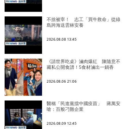
不捨被宰！ 志工「買牛救命」從綠
島跨海送雲林安養
2026.08.08 13:45
《請世界吃桌》滷肉爆紅 陳隨意不
藏私公開食譜！5食材滷出一鍋香
2026.08.06 21:06
醫稱「民進黨擋中國疫苗」 蔣萬安
嗆：百般刁難企業
2026.08.09 12:45