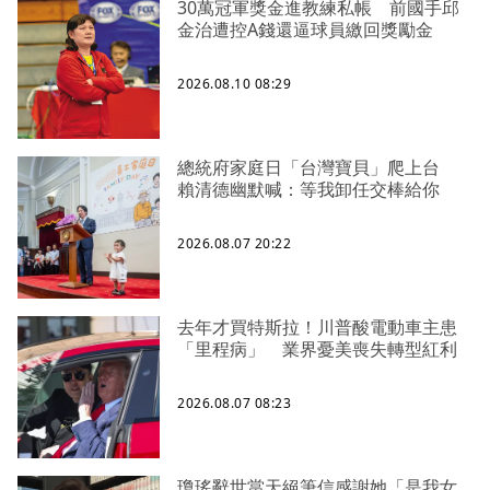
30萬冠軍獎金進教練私帳 前國手邱
金治遭控A錢還逼球員繳回獎勵金
2026.08.10 08:29
總統府家庭日「台灣寶貝」爬上台
賴清德幽默喊：等我卸任交棒給你
2026.08.07 20:22
去年才買特斯拉！川普酸電動車主患
「里程病」 業界憂美喪失轉型紅利
2026.08.07 08:23
瓊瑤辭世當天絕筆信感謝她「是我女