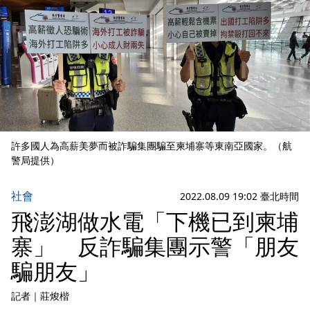
許多國人為高薪美夢而被詐騙集團騙至柬埔寨等東南亞國家。（航
警局提供）
社會
2022.08.09 19:02 臺北時間
飛澎湖做水電「下機已到柬埔
寨」 反詐騙集團示警「朋友
騙朋友」
記者
｜
莊焌楷