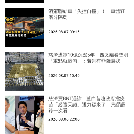
酒駕聯結車「失控自撞」！ 車體狂
磨分隔島
2026.08.07 09:15
慈濟遭詐10億沉默5年 四叉貓看聲明
「重點就這句」：若判有罪錢還我
2026.08.07 10:49
慈濟買BNT遇詐！藍白昔嗆政府擋疫
苗「必遭天譴」迴力鏢來了 荒謬語
錄一次看
2026.08.06 22:06