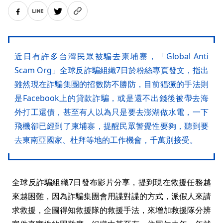
近日有許多台灣民眾被騙去柬埔寨，「Global Anti
Scam Org」全球反詐騙組織7日於粉絲專頁發文，指出
雖然現在詐騙集團的招數防不勝防，目前猖獗的手法則
是Facebook上的貸款詐騙，或是還不出錢後被帶去海
外打工還債，甚至有人以為只是要去澎湖做水電，一下
飛機卻已經到了柬埔寨，提醒民眾警覺性要夠，聽到要
去東南亞國家、杜拜等地的工作機會，千萬別接受。
全球反詐騙組織7日發布影片分享，提到現在救援任務越
來越困難，因為詐騙集團會用諜對諜的方式，派假人來請
求救援，企圖得知救援隊的救援手法，來增加救援隊分辨