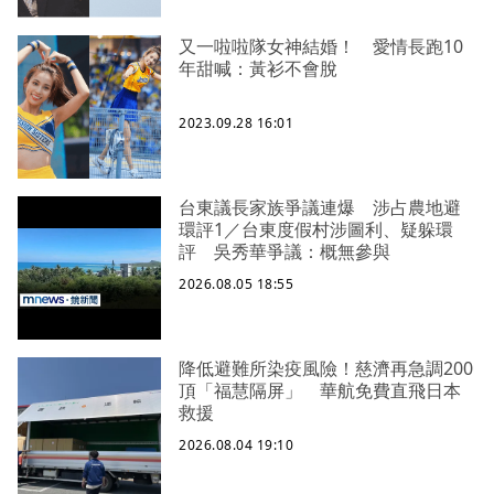
又一啦啦隊女神結婚！ 愛情長跑10
年甜喊：黃衫不會脫
2023.09.28 16:01
台東議長家族爭議連爆 涉占農地避
環評1／台東度假村涉圖利、疑躲環
評 吳秀華爭議：概無參與
2026.08.05 18:55
降低避難所染疫風險！慈濟再急調200
頂「福慧隔屏」 華航免費直飛日本
救援
2026.08.04 19:10