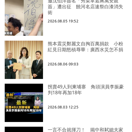
邀沈伯洋簽名「秀菜單遮蔣萬安親
簽」遭出征 饒河名店速祭白漆消失
術
2026.08.05 19:52
熊本震災鄭麗文自掏百萬捐款 小粉
紅見日期怒槓辱華：廣西水災怎不捐
2026.08.06 09:03
拐賣49人到柬埔寨 角頭演員李振豪
判18年再加18年
2026.08.03 12:25
一言不合就揮刀！ 揭中和弒媳夫家