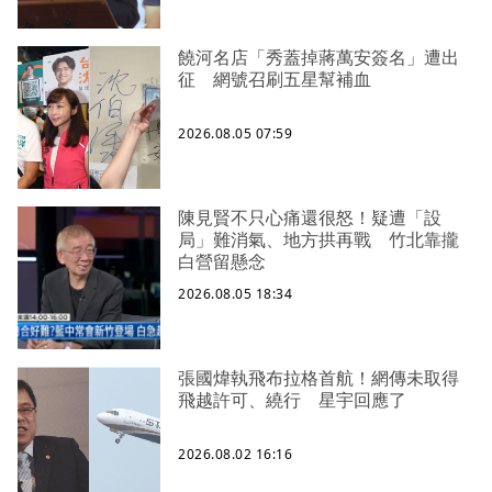
饒河名店「秀蓋掉蔣萬安簽名」遭出
征 網號召刷五星幫補血
2026.08.05 07:59
陳見賢不只心痛還很怒！疑遭「設
局」難消氣、地方拱再戰 竹北靠攏
白營留懸念
2026.08.05 18:34
張國煒執飛布拉格首航！網傳未取得
飛越許可、繞行 星宇回應了
2026.08.02 16:16