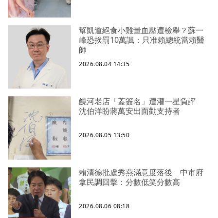
幫凱道絕食小雞量血壓遭檢舉？蘇一
峰恐挨罰10萬諷：只准賴總統當賴醫
師
2026.08.04 14:35
饒河老店「蓋簽名」遭灌一星負評
沈伯洋盼蔣萬安出面勸支持者
2026.08.05 13:50
賴清德批盧秀燕滿意度落後 中市府
拿民調回擊：分數低笑分數高
2026.08.06 08:18