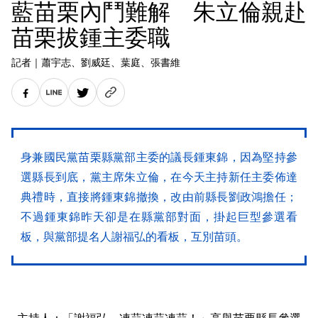
藍苗栗內鬥難解 朱立倫親赴
苗栗拔鍾主委職
記者
｜
蕭宇志
、劉威廷
、葉庭
、張書維
身兼國民黨苗栗縣黨部主委的議長鍾東錦，因為堅持參
選縣長到底，黨主席朱立倫，在今天主持新任主委佈達
典禮時，直接將鍾東錦撤換，改由前縣長劉政鴻擔任；
不過鍾東錦昨天卻是在縣黨部對面，掛起巨型參選看
板，與黨部提名人謝福弘的看板，互別苗頭。