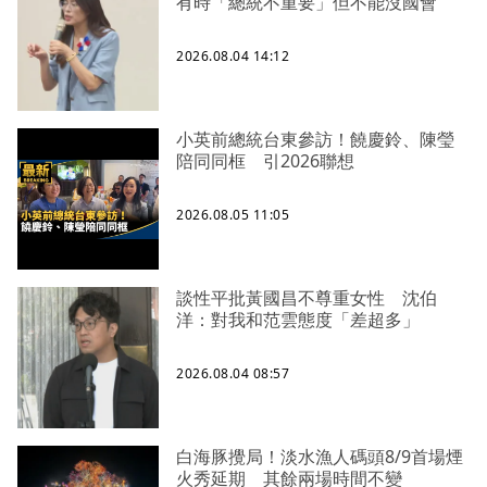
有時「總統不重要」但不能沒國會
2026.08.04 14:12
小英前總統台東參訪！饒慶鈴、陳瑩
陪同同框 引2026聯想
2026.08.05 11:05
談性平批黃國昌不尊重女性 沈伯
洋：對我和范雲態度「差超多」
2026.08.04 08:57
白海豚攪局！淡水漁人碼頭8/9首場煙
火秀延期 其餘兩場時間不變