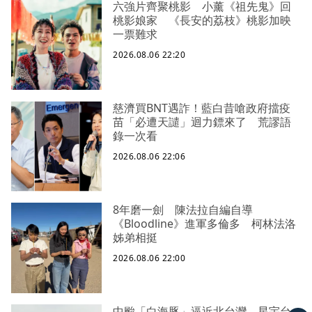
六強片齊聚桃影 小薰《祖先鬼》回
桃影娘家 《長安的荔枝》桃影加映
一票難求
2026.08.06 22:20
慈濟買BNT遇詐！藍白昔嗆政府擋疫
苗「必遭天譴」迴力鏢來了 荒謬語
錄一次看
2026.08.06 22:06
8年磨一劍 陳法拉自編自導
《Bloodline》進軍多倫多 柯林法洛
姊弟相挺
2026.08.06 22:00
中颱「白海豚」逼近北台灣 星宇台