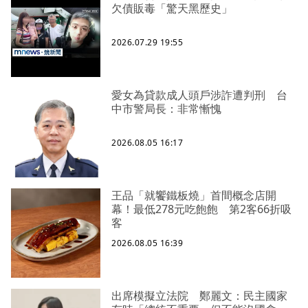
欠債販毒「驚天黑歷史」
2026.07.29 19:55
愛女為貸款成人頭戶涉詐遭判刑 台
中市警局長：非常慚愧
2026.08.05 16:17
王品「就饗鐵板燒」首間概念店開
幕！最低278元吃飽飽 第2客66折吸
客
2026.08.05 16:39
出席模擬立法院 鄭麗文：民主國家