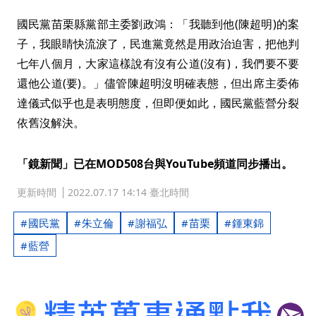
國民黨苗栗縣黨部主委劉政鴻：「我聽到他(陳超明)的案
子，我眼睛快流淚了，民進黨竟然是用政治迫害，把他判
七年八個月，大家這樣說有沒有公道(沒有)，我們要不要
還他公道(要)。」儘管陳超明沒明確表態，但出席主委佈
達儀式似乎也是表明態度，但即便如此，國民黨藍營分裂
依舊沒解決。
「鏡新聞」已在MOD508台與YouTube頻道同步播出。
更新時間
2022.07.17 14:14 臺北時間
國民黨
朱立倫
謝福弘
苗栗
鍾東錦
藍營