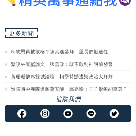
更多新聞
柯志恩再被拔樁？陳其邁參拜 里長們挺連任
緊咬林智堅論文 張善政：敢不敢到神明前發誓
黃珊珊缺席雙城論壇 柯堅持辦遭疑政治大拜拜
進陳時中團隊遭蔣萬安酸 高嘉瑜：王子形象能當選？
追蹤我們