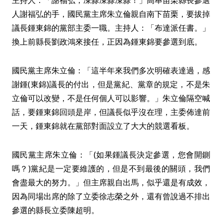
主持人：「謝福弘，凍蒜凍蒜凍蒜！」高舉苗栗縣長參選
人謝福弘的手，國民黨主席朱立倫親自南下苗栗，要拔掉
議長鍾東錦的黨部主委一職。主持人：「布達派任書。」
換上前縣長劉政鴻來接任，正因為鍾東錦要參選到底。
國民黨主席朱立倫：「這半年來我們多次明確表達過，感
謝鍾(東錦)議長的付出，但是黨紀、黨章的規定，不是朱
立倫可以改變，不是任何個人可以影響。」朱立倫隔空喊
話，要鍾東錦回頭是岸，但議長似乎沒在理，主委佈達前
一天，鍾東錦就在黨部對面設立了大大的競選看板。
國民黨主席朱立倫：「(如果鍾議長決定參選，您會開鍘
嗎？)黨紀是一定要維護的，但是不到最後的關頭，我們
會盡最大的努力。」但主席親自出馬，似乎還是有成效，
因為同場出席的除了立委徐志榮之外，還有曾說過不排出
參選的縣長立委陳超明。