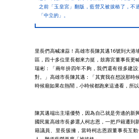
之前「玉皇宮」翻版，藍營又被拔樁了，不
「中立的」。
里長們高喊凍蒜！高雄市長陳其邁16號到大港
區，四十多位里長都來力挺，鼓壽宮董事長更
瑞彬：「兩年拚四年不夠，我們還有很多建設
對。」高雄市長陳其邁：「其實我在想說那時
時候廟如果在熱鬧，小時候都跑來這邊看，所以
陳其邁端出主場優勢，因為自己就是旁邊的新
國民黨高雄市長參選人柯志恩，一把戶籍遷到
籍議員、里長簇擁，當時柯志恩跟董事長互動