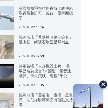
張國煒執飛布拉格首航！網傳未
取得飛越許可、繞行 星宇回應
了
2026.08.02 16:16
饒河名店「秀蓋掉蔣萬安簽名」
遭出征 網號召刷五星幫補血
2026.08.05 07:59
共軍首曝「人形機器士兵」 美
罕點名勿擾台2／國造「極音速
飛彈」重大突破 射程2千公里
可「直通北京」
2026.08.02 18:35
饒河老店「蓋簽名」遭灌一星負
評 沈伯洋盼蔣萬安出面勸支持
者