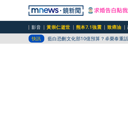
影音
黃崇仁逝世
熊本7.1強震
致癌油
藍白恐刪文化部10億預算？卓榮泰重
快訊
杜絕洗產地疑慮 張嘉郡堅持農產原料
永慶不動產加盟店3房仲涉洩露個資 