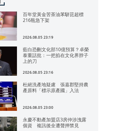
聞
百年堂黃金苦茶油苯駢芘超標
216瓶急下架
2026.08.05 23:19
藍白恐刪文化部10億預算？卓榮
泰重話批：一把掐在文化界脖子
上的刀
2026.08.05 23:16
杜絕洗產地疑慮 張嘉郡堅持農
產原料「標示原產國」入法
2026.08.05 23:00
永慶不動產加盟店3房仲涉洩露
個資 複訊後全遭聲押禁見