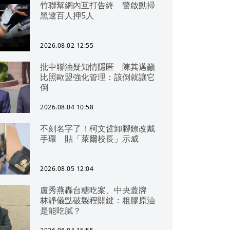
竹聯幫網內互打告終 警啟動掃
黑逮百人押5人
2026.08.02 12:55
批中聯油疑知情隱匿 陳其邁籲
比照歐盟強化管理：該倒就讓它
倒
2026.08.04 10:58
不刻名字了！柯文哲卸腳鐐改戴
手環 貼「萊爾校長」示威
2026.08.05 12:04
盧秀燕轟台糖吃案、中央蓋牌
林靜儀點破製程關鍵：粗膠原油
是能吃膩？