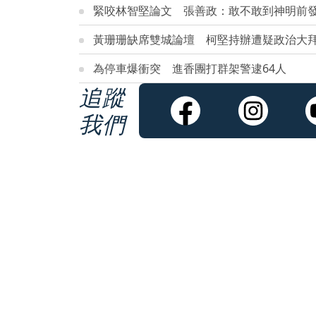
緊咬林智堅論文 張善政：敢不敢到神明前
黃珊珊缺席雙城論壇 柯堅持辦遭疑政治大
為停車爆衝突 進香團打群架警逮64人
追蹤
我們