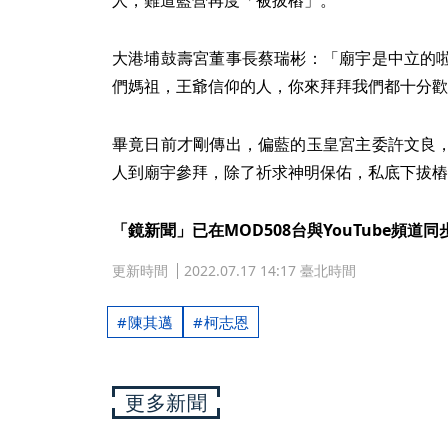
人，難道藍營再度「被拔樁」。
大港埔鼓壽宮董事長蔡瑞彬：「廟宇是中立的
們媽祖，王爺信仰的人，你來拜拜我們都十分歡
畢竟日前才剛傳出，偏藍的玉皇宮主委許文良
人到廟宇參拜，除了祈求神明保佑，私底下拔樁
「鏡新聞」已在MOD508台與YouTube頻道
更新時間
2022.07.17 14:17 臺北時間
陳其邁
柯志恩
更多新聞