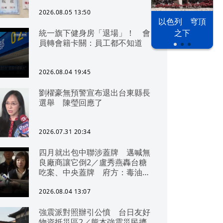
2026.08.05 13:50
以色列 穹頂
統一旗下健身房「退場」！ 會
之下
員轉會籍卡關：員工都不知道
2026.08.04 19:45
劉櫂豪無預警宣布退出台東縣長
選舉 陳瑩回應了
2026.07.31 20:34
四月就出包中聯涉蓋牌 邁喊無
良廠商讓它倒2／盧秀燕轟台糖
吃案、中央蓋牌 府方：毒油一
直在台中
2026.08.04 13:07
強震派對照辦引公憤 台日友好
物資抵災區2／熊本強震災民擠