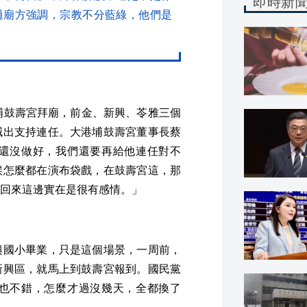
即時新
過廟方強調，宗教不分藍綠，他們是
埔鼓壽宮拜廟，前金、新興、苓雅三個
喊出支持連任。大港埔鼓壽宮董事長蔡
還沒做好，我們還要再給他連任對不
候怎麼都在演布袋戲，在鼓壽宮這，那
回來這邊實在是很有感情。」
興國小畢業，只是這個場景，一周前，
新興區，就馬上到鼓壽宮報到。國民黨
也不錯，怎麼才過沒幾天，全都換了