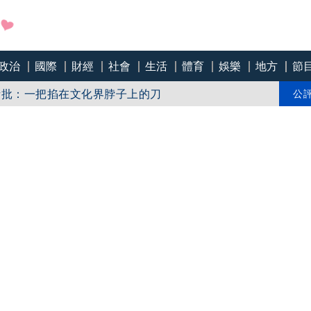
政治
國際
財經
社會
生活
體育
娛樂
地方
節
話批：一把掐在文化界脖子上的刀
「標示原產國」入法
公
複訊後全遭聲押禁見