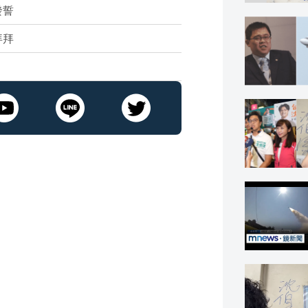
發誓
拜拜