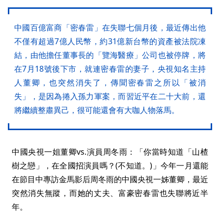
中國百億富商「密春雷」在失聯七個月後，最近傳出他
不僅有超過7億人民幣，約31億新台幣的資產被法院凍
結，由他擔任董事長的「覽海醫療」公司也被停牌，將
在7月18號後下市，就連密春雷的妻子，央視知名主持
人董卿，也突然消失了，傳聞密春雷之所以「被消
失」，是因為捲入孫力軍案，而習近平在二十大前，還
將繼續整肅異己，很可能還會有大咖人物落馬。
中國央視一姐董卿vs.演員周冬雨：「你當時知道「山楂
樹之戀」，在全國招演員嗎？(不知道。)」今年一月還能
在節目中專訪金馬影后周冬雨的中國央視一姊董卿，最近
突然消失無蹤，而她的丈夫、富豪密春雷也失聯將近半
年。