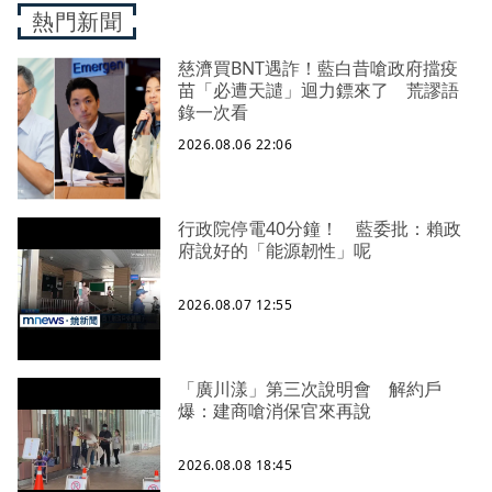
熱門新聞
慈濟買BNT遇詐！藍白昔嗆政府擋疫
苗「必遭天譴」迴力鏢來了 荒謬語
錄一次看
2026.08.06 22:06
行政院停電40分鐘！ 藍委批：賴政
府說好的「能源韌性」呢
2026.08.07 12:55
「廣川漾」第三次說明會 解約戶
爆：建商嗆消保官來再說
2026.08.08 18:45