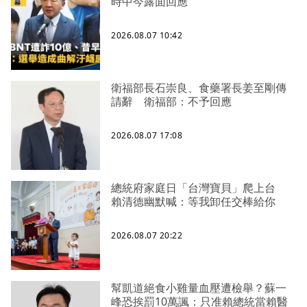
時中今露面回應
2026.08.07 10:42
衛福部長石崇良、食藥署長姜至剛傳
請辭 衛福部：不予回應
2026.08.07 17:08
總統府家庭日「台灣寶貝」爬上台
賴清德幽默喊：等我卸任交棒給你
2026.08.07 20:22
幫凱道絕食小雞量血壓遭檢舉？蘇一
峰恐挨罰10萬諷：只准賴總統當賴醫