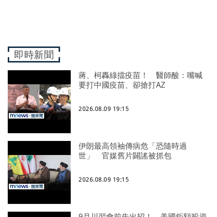
即時新聞
蔣、柯轟綠擋疫苗！ 醫師酸：嘴喊
要打中國疫苗、卻搶打AZ
2026.08.09 19:15
伊朗最高領袖傳病危「恐隨時過
世」 官媒舊片闢謠被抓包
2026.08.09 19:15
9月川習會前先出招！ 美國鉅額投資