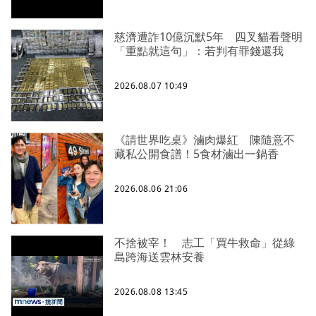
慈濟遭詐10億沉默5年 四叉貓看聲明
「重點就這句」：若判有罪錢還我
2026.08.07 10:49
《請世界吃桌》滷肉爆紅 陳隨意不
藏私公開食譜！5食材滷出一鍋香
2026.08.06 21:06
不捨被宰！ 志工「買牛救命」從綠
島跨海送雲林安養
2026.08.08 13:45