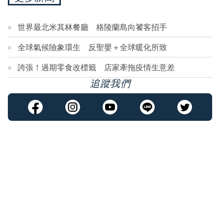
世界最北米其林餐廳 格陵蘭島向饕客招手
全球氣候險象環生 反聖嬰＋全球暖化所致
誇張！過期零食改標籤 店家牽拖疫情生意差
追蹤我們