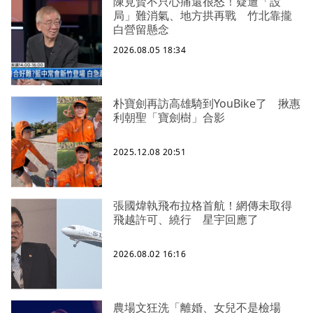
陳見賢不只心痛還很怒！疑遭「設
局」難消氣、地方拱再戰 竹北靠攏
白營留懸念
2026.08.05 18:34
朴寶劍再訪高雄騎到YouBike了 揪惠
利朝聖「寶劍樹」合影
2025.12.08 20:51
張國煒執飛布拉格首航！網傳未取得
飛越許可、繞行 星宇回應了
2026.08.02 16:16
農場文狂洗「離婚、女兒不是檢場