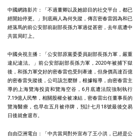
中國網路影片：「不過董卿以及她節目的社交平台，都已
經開始停更。」到底兩人為何失蹤，傳言密春雷因為和已
經落馬的前公安部前副部長孫力軍過從甚密，去年底遭中
共當局盯上。
中國央視主播：「公安部原黨委委員副部長孫力軍，嚴重
違紀違法。」前公安部副部長孫力軍，2020年被捕下獄
後，和孫力軍交好的密春雷也受到牽連，但身價高達百億
的密春雷失蹤後，公司該怎麼辦，根據報導，由密春雷主
導的上海覽海投資和覽海空谷，6月底遭法院強制執行
7.19億人民幣，相關股權全被凍結，密春雷出任董事長的
覽海醫療，也早在五月被停牌，預計七月18號最後交易
日後就會退市。
自由亞洲電台：「中共當局對外宣布了王小洪，已經是公