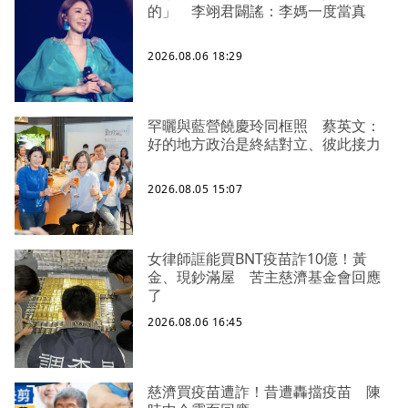
的」 李翊君闢謠：李媽一度當真
2026.08.06 18:29
罕曬與藍營饒慶玲同框照 蔡英文：
好的地方政治是終結對立、彼此接力
2026.08.05 15:07
女律師誆能買BNT疫苗詐10億！黃
金、現鈔滿屋 苦主慈濟基金會回應
了
2026.08.06 16:45
慈濟買疫苗遭詐！昔遭轟擋疫苗 陳