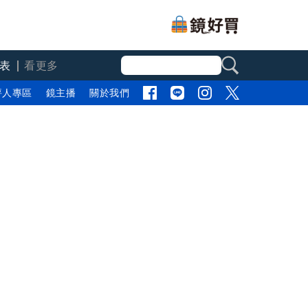
表
看更多
評人專區
鏡主播
關於我們