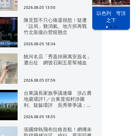
2026.08.05 13:50
以色列 穹頂
陳見賢不只心痛還很怒！疑遭
之下
「設局」難消氣、地方拱再戰
竹北靠攏白營留懸念
2026.08.05 18:34
饒河名店「秀蓋掉蔣萬安簽名」
遭出征 網號召刷五星幫補血
2026.08.05 07:59
台東議長家族爭議連爆 涉占農
地避環評1／台東度假村涉圖
利、疑躲環評 吳秀華爭議：概
無參與
2026.08.05 18:55
張國煒執飛布拉格首航！網傳未
取得飛越許可、繞行 星宇回應