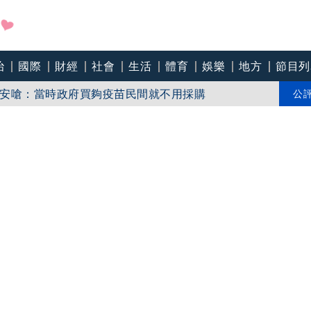
治
國際
財經
社會
生活
體育
娛樂
地方
節目列
安嗆：當時政府買夠疫苗民間就不用採購
Joeman幫算「買房頭期款」驚喊：換作我也想離職
公
、連江57% 今晚恐發海警