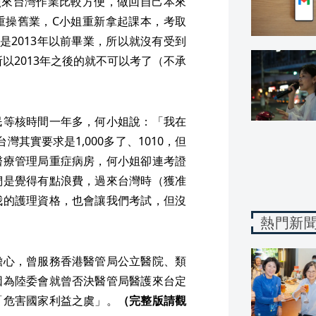
照來台灣作業比較方便，做回自己本來
重操舊業，C小姐重新拿起課本，考取
是2013年以前畢業，所以就沒有受到
所以2013年之後的就不可以考了（不承
民等核時間一年多，何小姐說：「我在
灣其實要求是1,000多了、1010，但
醫療管理局重症病房，何小姐卻連考證
們是覺得有點浪費，過來台灣時（獲准
我的護理資格，也會讓我們考試，但沒
熱門新
擔心，曾服務香港醫管局公立醫院、類
因為陸委會就曾否決醫管局醫護來台定
「危害國家利益之虞」。
（完整版請觀