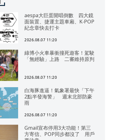
聞
aespa大巨蛋開唱倒數 四大鏡
面裝置、捷運主題車廂、K-POP
紀念章快去打卡
2026.08.07 11:20
綠博小火車暴衝撞死遊客！駕駛
「無經驗」上路 二審維持原判
2026.08.07 11:20
白海豚進逼！氣象署最快「下午
2點半發海警」 週末北部防豪
雨
2026.08.07 11:20
Gmail宣布停用3大功能！第三
方寄信、POP同步都沒了 用戶