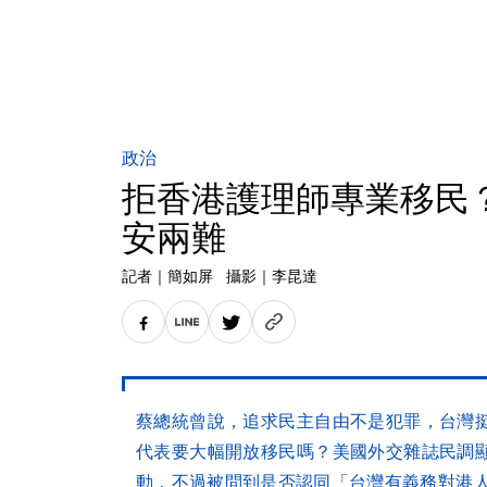
政治
拒香港護理師專業移民？
安兩難
記者
｜
簡如屏
攝影
｜
李昆達
蔡總統曾說，追求民主自由不是犯罪，台灣
代表要大幅開放移民嗎？美國外交雜誌民調
動，不過被問到是否認同「台灣有義務對港人