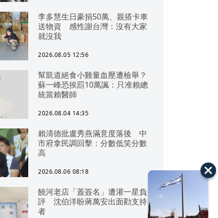
李多慧生日豪捐50萬、親搭卡車
送物資 感性謝台灣：沒有大家
就沒我
2026.08.05 12:56
幫凱道絕食小雞量血壓遭檢舉？
蘇一峰恐挨罰10萬諷：只准賴總
統當賴醫師
2026.08.04 14:35
賴清德批盧秀燕滿意度落後 中
市府拿民調回擊：分數低笑分數
高
2026.08.06 08:18
饒河老店「蓋簽名」遭灌一星負
評 沈伯洋盼蔣萬安出面勸支持
者