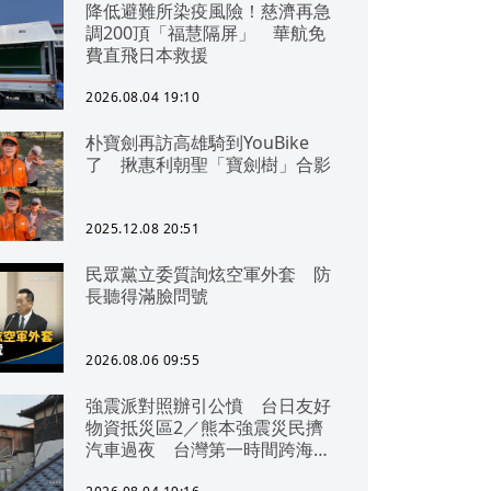
降低避難所染疫風險！慈濟再急
調200頂「福慧隔屏」 華航免
費直飛日本救援
2026.08.04 19:10
朴寶劍再訪高雄騎到YouBike
了 揪惠利朝聖「寶劍樹」合影
2025.12.08 20:51
民眾黨立委質詢炫空軍外套 防
長聽得滿臉問號
2026.08.06 09:55
強震派對照辦引公憤 台日友好
物資抵災區2／熊本強震災民擠
汽車過夜 台灣第一時間跨海急
援