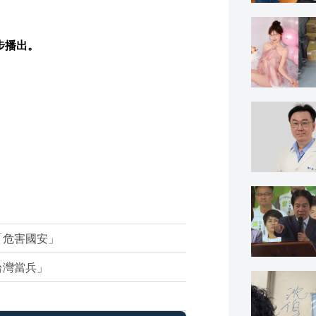
同步播出。
「危害國安」
台灣當兵」