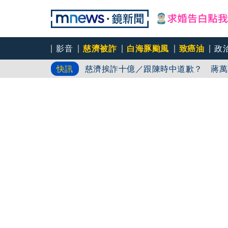
影音
慈濟被詐
白海豚颱風
致癌油
政
慈濟挨詐十億／跟陳時中道歉？ 蔣萬
快訊
員工建文陪睡機場爆紅！狂接20業配 
中颱白海豚短暫回血！基隆侵襲率45%