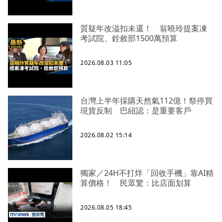
質疑年改溢扣未還！ 翁曉玲提案凍
考試院、銓敘部1500萬預算
2026.08.03 11:05
台灣上半年採購天然氣112億！祭停買
現貨反制 巴紐認：是重要客戶
2026.08.02 15:14
獨家／24H不打烊「回收手機」靠AI精
算價格！ 民眾驚：比店面划算
2026.08.05 18:45