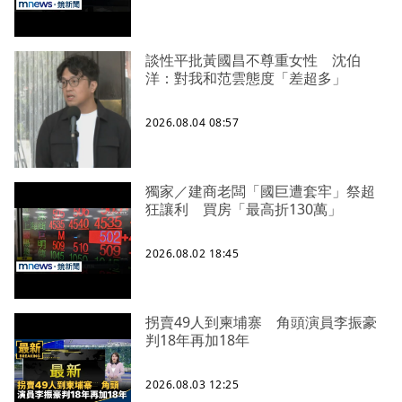
談性平批黃國昌不尊重女性 沈伯
洋：對我和范雲態度「差超多」
2026.08.04 08:57
獨家／建商老闆「國巨遭套牢」祭超
狂讓利 買房「最高折130萬」
2026.08.02 18:45
拐賣49人到柬埔寨 角頭演員李振豪
判18年再加18年
2026.08.03 12:25