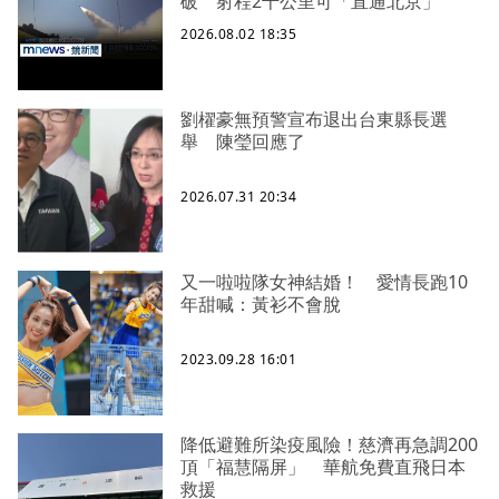
破 射程2千公里可「直通北京」
2026.08.02 18:35
劉櫂豪無預警宣布退出台東縣長選
舉 陳瑩回應了
2026.07.31 20:34
又一啦啦隊女神結婚！ 愛情長跑10
年甜喊：黃衫不會脫
2023.09.28 16:01
降低避難所染疫風險！慈濟再急調200
頂「福慧隔屏」 華航免費直飛日本
救援