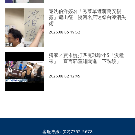
邀沈伯洋簽名「秀菜單遮蔣萬安親
簽」遭出征 饒河名店速祭白漆消失
術
2026.08.05 19:52
獨家／賈永婕打匹克球嗆小S「沒種
來」 直言郭董緋聞進「下階段」
2026.08.02 12:45
客服專線:
(02)7752-5678