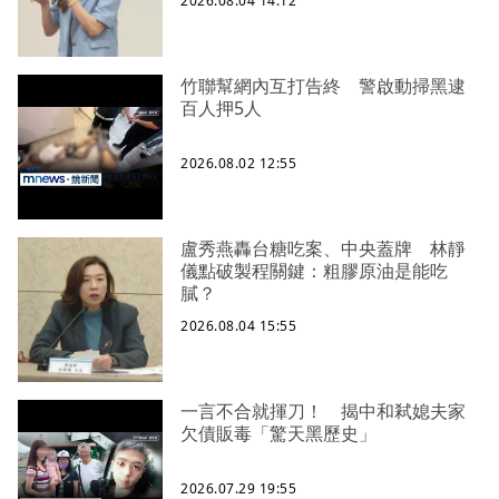
2026.08.04 14:12
竹聯幫網內互打告終 警啟動掃黑逮
百人押5人
2026.08.02 12:55
盧秀燕轟台糖吃案、中央蓋牌 林靜
儀點破製程關鍵：粗膠原油是能吃
膩？
2026.08.04 15:55
一言不合就揮刀！ 揭中和弒媳夫家
欠債販毒「驚天黑歷史」
2026.07.29 19:55