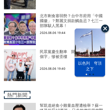
北市剩食塞弱勢？台中市府用「中國
國徽」？鄭麗文捐款觸血忌？七三一
部隊駭人黑幕！
2026.08.06 19:44
民眾黨慶生翻車 開放對柯文哲「說4
個字」慘被歪樓
以色列 穹頂
之下
2026.08.06 19:40
熱門新聞
幫凱道絕食小雞量血壓遭檢舉？蘇一