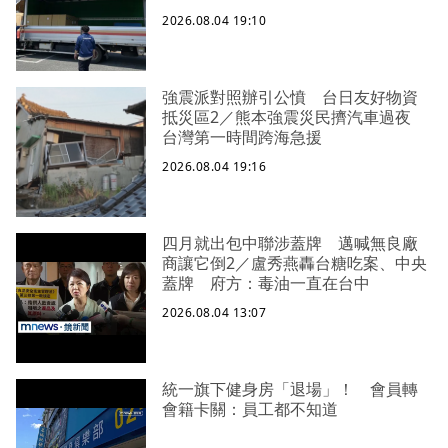
2026.08.04 19:10
強震派對照辦引公憤 台日友好物資
抵災區2／熊本強震災民擠汽車過夜
台灣第一時間跨海急援
2026.08.04 19:16
四月就出包中聯涉蓋牌 邁喊無良廠
商讓它倒2／盧秀燕轟台糖吃案、中央
蓋牌 府方：毒油一直在台中
2026.08.04 13:07
統一旗下健身房「退場」！ 會員轉
會籍卡關：員工都不知道