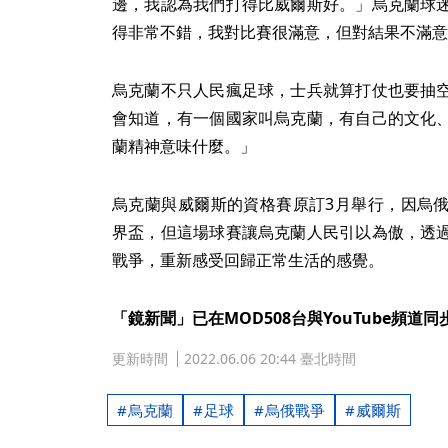
邊，我認為我們打得比威爾斯好。」烏克蘭球
得非常不錯，我對比賽很滿意，但對結果不滿意
烏克蘭不只人民瘋足球，士兵就算打仗也要抽
會知道，有一個國家叫烏克蘭，有自己的文化
蘭精神意味什麼。」
烏克蘭與威爾斯的資格賽原訂3月舉行，因烏
界盃，但這場球賽讓烏克蘭人民引以為傲，透
戰爭，重新感受回歸正常生活的感覺。
「鏡新聞」已在MOD508台與YouTube頻道
更新時間
2022.06.06 20:44 臺北時間
烏克蘭
足球
烏俄戰爭
威爾斯