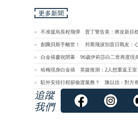
更多新聞
不准援烏長程飛彈 普丁警告美：將攻新目
創團貝斯手離世！ 邦喬飛淚別昔日戰友：
白金禧慶祝閉幕 96歲伊莉莎白二世再度現
哈梅現身白金禧 英媒推測：2人想重返王室
駐外安排行程卻偷渡黨務？ 陳以信：對方
追蹤
我們