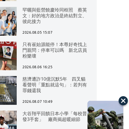
罕曬與藍營饒慶玲同框照 蔡英
文：好的地方政治是終結對立、
彼此接力
2026.08.05 15:07
只有崔始源能停！本尊好奇找上
門親問：停車可以嗎 新北店員
粉樂壞
2026.08.06 16:25
慈濟遭詐10億沉默5年 四叉貓
看聲明「重點就這句」：若判有
罪錢還我
2026.08.07 10:49
大谷翔平回饋日本小學「每校普
發3手套」 廠商揭超暖細節