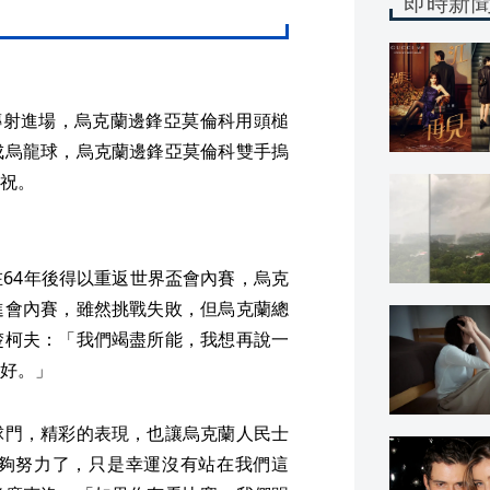
即時新
傳射進場，烏克蘭邊鋒亞莫倫科用頭槌
成烏龍球，烏克蘭邊鋒亞莫倫科雙手摀
祝。
64年後得以重返世界盃會內賽，烏克
進會內賽，雖然挑戰失敗，但烏克蘭總
楚柯夫：「我們竭盡所能，我想再說一
好。」
球門，精彩的表現，也讓烏克蘭人民士
夠努力了，只是幸運沒有站在我們這