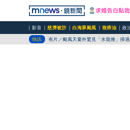
GUCCI七夕
影音
慈濟被詐
白海豚颱風
致癌油
政
有片／颱風天窗外驚見「水龍捲」掃過
快訊
女公關欠50萬 3惡煞闖包廂性侵逼