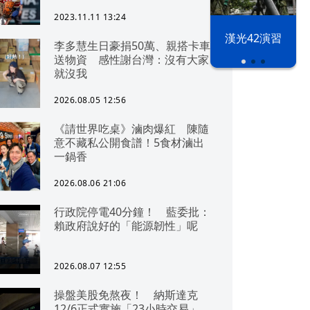
2023.11.11 13:24
漢光42演習
李多慧生日豪捐50萬、親搭卡車
送物資 感性謝台灣：沒有大家
就沒我
2026.08.05 12:56
《請世界吃桌》滷肉爆紅 陳隨
意不藏私公開食譜！5食材滷出
一鍋香
2026.08.06 21:06
行政院停電40分鐘！ 藍委批：
賴政府說好的「能源韌性」呢
2026.08.07 12:55
操盤美股免熬夜！ 納斯達克
12/6正式實施「23小時交易」