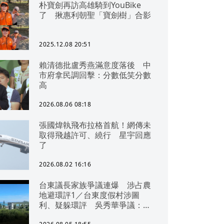
朴寶劍再訪高雄騎到YouBike
了 揪惠利朝聖「寶劍樹」合影
2025.12.08 20:51
賴清德批盧秀燕滿意度落後 中
市府拿民調回擊：分數低笑分數
高
2026.08.06 08:18
張國煒執飛布拉格首航！網傳未
取得飛越許可、繞行 星宇回應
了
2026.08.02 16:16
台東議長家族爭議連爆 涉占農
地避環評1／台東度假村涉圖
利、疑躲環評 吳秀華爭議：概
無參與