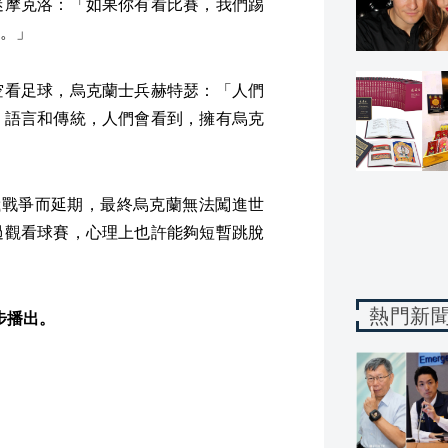
迷摩克洛：「如果你有看比賽，我們踢
。」
空看足球，烏克蘭士兵赫特瑟：「人們
、語言和傳統，人們會看到，擁有烏克
俄戰爭而延期，最終烏克蘭無法闖進世
過觀看球賽，心理上也許能夠短暫跳脫
熱門新
同步播出。