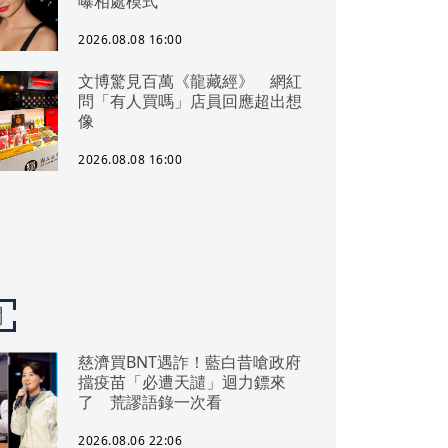
曝相處模式
2026.08.08 16:00
文博驚見百萬《龍藏經》 網紅
問「有人買嗎」店員回應超出想
像
2026.08.08 16:00
聞
慈濟買BNT遇詐！藍白昔嗆政府
擋疫苗「必遭天譴」迴力鏢來
了 荒謬語錄一次看
2026.08.06 22:06