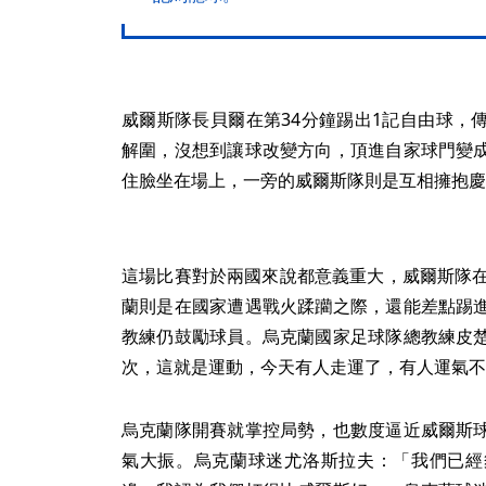
威爾斯隊長貝爾在第34分鐘踢出1記自由球，
解圍，沒想到讓球改變方向，頂進自家球門變
住臉坐在場上，一旁的威爾斯隊則是互相擁抱慶
這場比賽對於兩國來說都意義重大，威爾斯隊在
蘭則是在國家遭遇戰火蹂躪之際，還能差點踢
教練仍鼓勵球員。烏克蘭國家足球隊總教練皮
次，這就是運動，今天有人走運了，有人運氣不
烏克蘭隊開賽就掌控局勢，也數度逼近威爾斯
氣大振。烏克蘭球迷尤洛斯拉夫：「我們已經