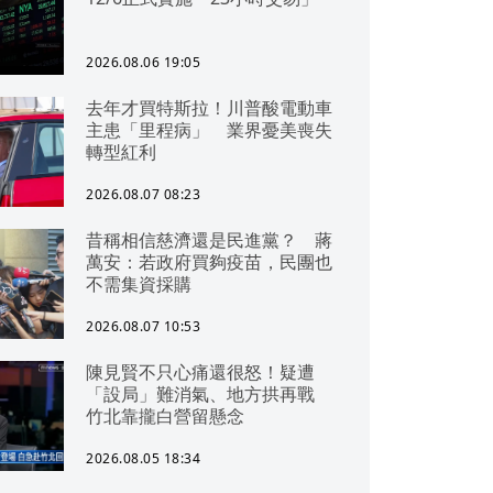
2026.08.06 19:05
去年才買特斯拉！川普酸電動車
主患「里程病」 業界憂美喪失
轉型紅利
2026.08.07 08:23
昔稱相信慈濟還是民進黨？ 蔣
萬安：若政府買夠疫苗，民團也
不需集資採購
2026.08.07 10:53
陳見賢不只心痛還很怒！疑遭
「設局」難消氣、地方拱再戰
竹北靠攏白營留懸念
2026.08.05 18:34