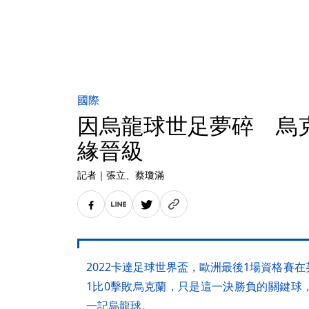
國際
因烏龍球世足夢碎 烏
緣晉級
記者
｜
張立
、蔡瓊滿
2022卡達足球世界盃，歐洲最後1場資格賽
1比0擊敗烏克蘭，只是這一決勝負的關鍵球
一記烏龍球。