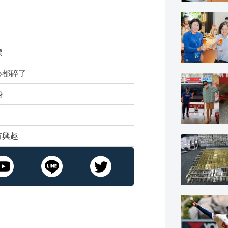
標
心都碎了
身
有興趣