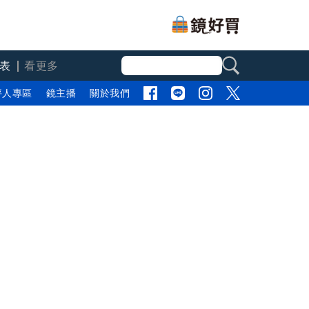
表
看更多
評人專區
鏡主播
關於我們