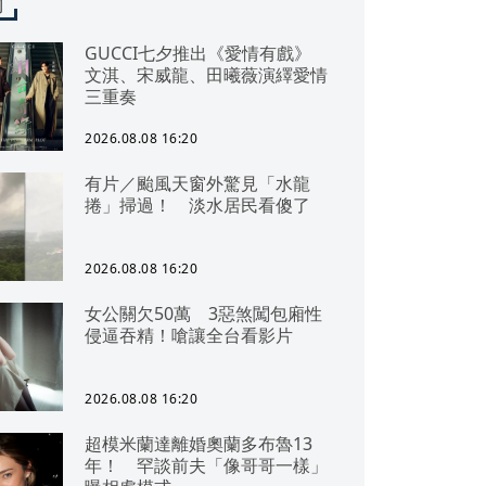
聞
GUCCI七夕推出《愛情有戲》
文淇、宋威龍、田曦薇演繹愛情
三重奏
2026.08.08 16:20
有片／颱風天窗外驚見「水龍
捲」掃過！ 淡水居民看傻了
2026.08.08 16:20
女公關欠50萬 3惡煞闖包廂性
侵逼吞精！嗆讓全台看影片
2026.08.08 16:20
超模米蘭達離婚奧蘭多布魯13
年！ 罕談前夫「像哥哥一樣」