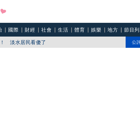
推出《愛情有戲》 文淇、宋威龍、田曦薇演繹愛情三重奏
治
國際
財經
社會
生活
體育
娛樂
地方
節目列
！ 淡水居民看傻了
公
吞精！嗆讓全台看影片