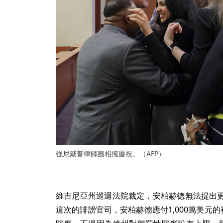
強尼戴普律師團相擁慶祝。（AFP）
維吉尼亞州巡迴法院裁定，安柏赫德無法提出
這次的誹謗官司，安柏赫德應付1,000萬美元