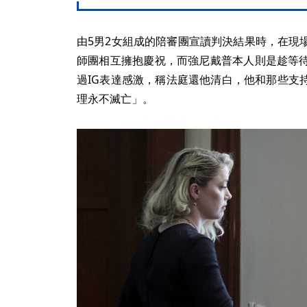
由5男2女組成的陪審團宣讀判決結果時，在現
師團相互擁抱慶祝，而強尼戴普本人則是趁等
過IG表達感激，稱法庭還他清白，他和那些支
理永不滅亡」。