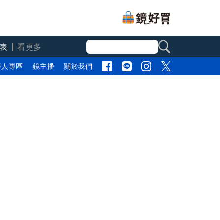
表
看更多
評人專區
鏡主播
關於我們