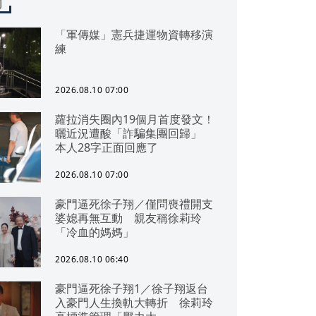
聞
「軍傳媒」憲兵捷運物資轉移演
練
2026.08.10 07:00
蘿拉消失圈內19個月首度發文！
曬近況遭酸「詐騙集團回歸」
本人28字正面回應了
2026.08.10 07:00
豪門逼死徐子翔／僅問喪禮開支
婆媳再無互動 親友稱徐莉玲
「冷血的媽媽」
2026.08.10 06:40
豪門逼死徐子翔1／徐子翔返台
入豪門人生換軌大轉折 徐莉玲