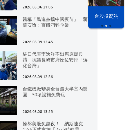
2026.08.06 21:06
漢光42演習
台股投資熱
醫稱「民進黨擋中國疫苗」 蔣
萬安嗆：百般刁難企業
2026.08.09 12:45
駐日代表李逸洋不出席原爆典
禮 抗議長崎市府座位安排「矮
化台灣」
2026.08.09 12:36
台鐵機廠變身全台最大半室內樂
園 30項設施免費玩
2026.08.08 13:55
操盤美股免熬夜！ 納斯達克
12/6正式實施「23小時交易」