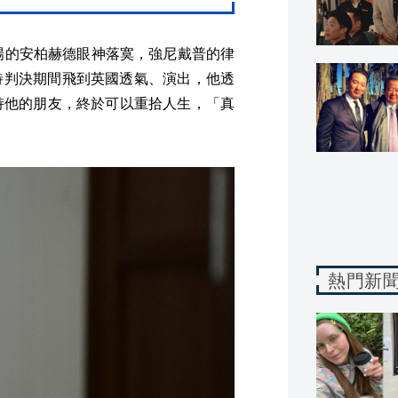
場的安柏赫德眼神落寞，強尼戴普的律
待判決期間飛到英國透氣、演出，他透
持他的朋友，終於可以重拾人生，「真
熱門新