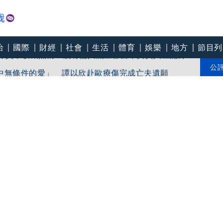
治
國際
財經
社會
生活
體育
娛樂
地方
節目列
浸球員卡收藏熱情 沒有驚人流量卻留下真實人生記錄
中無條件的愛」 譚以欣赴歐療傷完成亡夫遺願
公
一定要接班」 林佳翰任法人代表接手家族事業