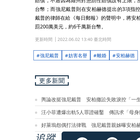
賠償，不過因為維州對懲罰性賠償設有上限，所
台幣；而強尼戴普則在安柏赫德提出的3項指
戴普的律師在給《每日郵報》的聲明中，將安
罰200萬美元，約6千萬新台幣。
更新時間
2022.06.02 13:40 臺北時間
強尼戴普
妨害名譽
離婚
安柏赫德
更多新聞
輿論改挺強尼戴普 安柏撤訟失敗淚控「一
汪小菲遭爆出軌5人罪證確鑿 傳訊求「母身
好萊塢怨偶打法律戰 強尼戴普親姊曝安柏
追蹤