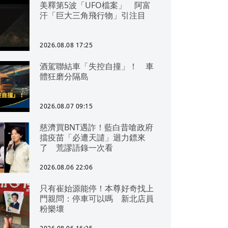
美釋第5波「UFO檔案」 阿富
汗「巨大三角飛行物」引注目
2026.08.08 17:25
酒駕聯結車「失控自撞」！ 車
體狂磨分隔島
2026.08.07 09:15
慈濟買BNT遇詐！藍白昔嗆政府
擋疫苗「必遭天譴」迴力鏢來
了 荒謬語錄一次看
2026.08.06 22:06
只有崔始源能停！本尊好奇找上
門親問：停車可以嗎 新北店員
粉樂壞