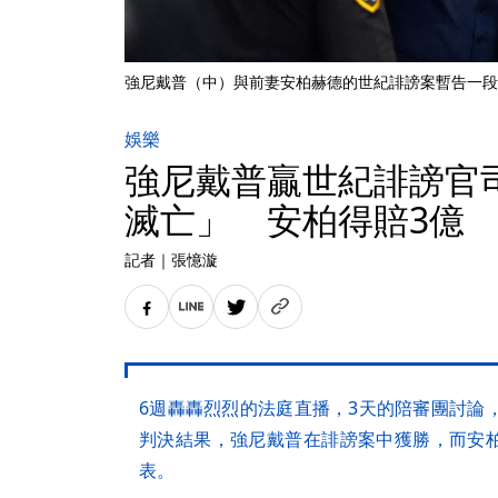
強尼戴普（中）與前妻安柏赫德的世紀誹謗案暫告一段
娛樂
強尼戴普贏世紀誹謗官
滅亡」 安柏得賠3億
記者
｜
張憶漩
6週轟轟烈烈的法庭直播，3天的陪審團討論
判決結果，強尼戴普在誹謗案中獲勝，而安
表。