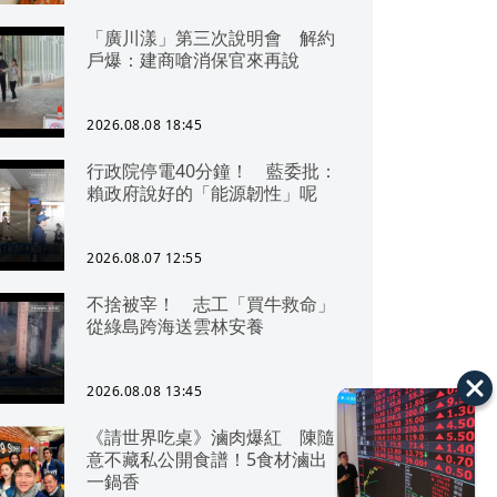
「廣川漾」第三次說明會 解約
戶爆：建商嗆消保官來再說
2026.08.08 18:45
行政院停電40分鐘！ 藍委批：
賴政府說好的「能源韌性」呢
2026.08.07 12:55
不捨被宰！ 志工「買牛救命」
從綠島跨海送雲林安養
2026.08.08 13:45
《請世界吃桌》滷肉爆紅 陳隨
意不藏私公開食譜！5食材滷出
一鍋香