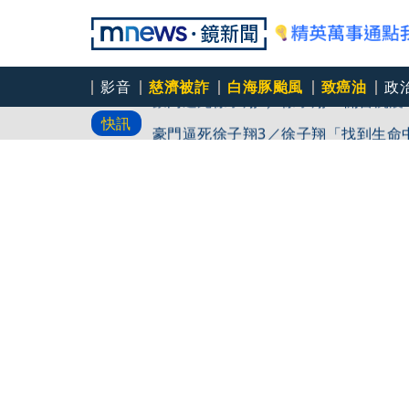
影音
慈濟被詐
白海豚颱風
致癌油
政
豪門逼死徐子翔2／徐子翔YT開台沉
快訊
豪門逼死徐子翔3／徐子翔「找到生命
豪門逼死徐子翔4／徐莉玲寵么兒「不