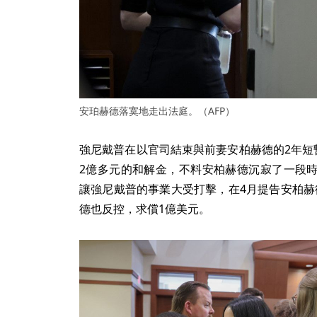
安珀赫德落寞地走出法庭。（AFP）
強尼戴普在以官司結束與前妻安柏赫德的2年短
2億多元的和解金，不料安柏赫德沉寂了一段
讓強尼戴普的事業大受打擊，在4月提告安柏赫德
德也反控，求償1億美元。