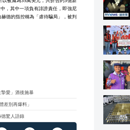
以被減為35萬美元，共折合約3億新
控中，其中一項負有誹謗責任，即強尼
柏赫德的指控稱為「虐待騙局」，被判
生摯愛」酒後施暴
體差別再爆料」
赫德驚人語錄