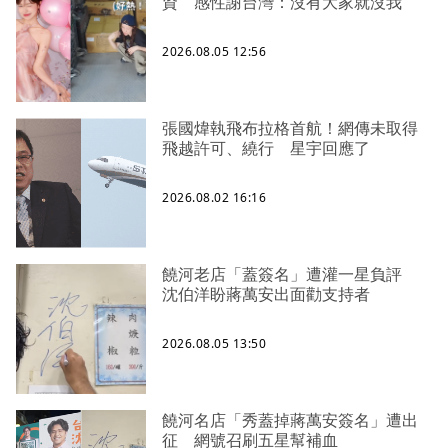
資 感性謝台灣：沒有大家就沒我
2026.08.05 12:56
張國煒執飛布拉格首航！網傳未取得
飛越許可、繞行 星宇回應了
2026.08.02 16:16
饒河老店「蓋簽名」遭灌一星負評
沈伯洋盼蔣萬安出面勸支持者
2026.08.05 13:50
饒河名店「秀蓋掉蔣萬安簽名」遭出
征 網號召刷五星幫補血