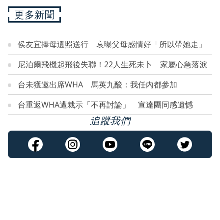
更多新聞
侯友宜捧母遺照送行 哀曝父母感情好「所以帶她走」
尼泊爾飛機起飛後失聯！22人生死未卜 家屬心急落淚
台未獲邀出席WHA 馬英九酸：我任內都參加
台重返WHA遭裁示「不再討論」 宣達團同感遺憾
追蹤我們