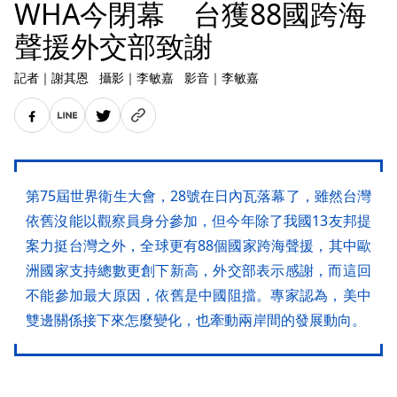
WHA今閉幕 台獲88國跨海
聲援外交部致謝
記者
｜
謝其恩
攝影
｜
李敏嘉
影音
｜
李敏嘉
第75屆世界衛生大會，28號在日內瓦落幕了，雖然台灣
依舊沒能以觀察員身分參加，但今年除了我國13友邦提
案力挺台灣之外，全球更有88個國家跨海聲援，其中歐
洲國家支持總數更創下新高，外交部表示感謝，而這回
不能參加最大原因，依舊是中國阻擋。專家認為，美中
雙邊關係接下來怎麼變化，也牽動兩岸間的發展動向。