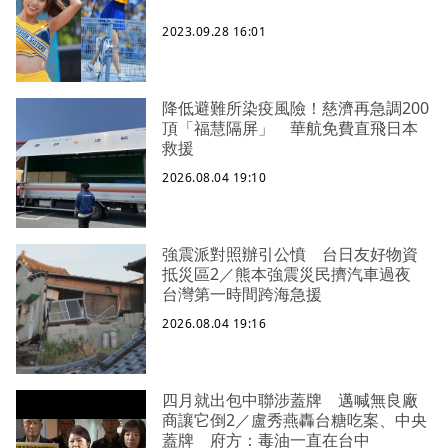
2023.09.28 16:01
降低避難所染疫風險！慈濟再急調200
頂「福慧隔屏」 華航免費直飛日本
救援
2026.08.04 19:10
強震派對照辦引公憤 台日友好物資
抵災區2／熊本強震災民擠汽車過夜
台灣第一時間跨海急援
2026.08.04 19:16
四月就出包中聯涉蓋牌 邁喊無良廠
商讓它倒2／盧秀燕轟台糖吃案、中央
蓋牌 府方：毒油一直在台中