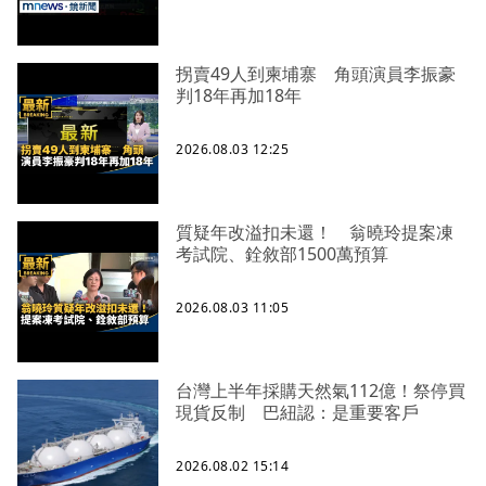
拐賣49人到柬埔寨 角頭演員李振豪
判18年再加18年
2026.08.03 12:25
質疑年改溢扣未還！ 翁曉玲提案凍
考試院、銓敘部1500萬預算
2026.08.03 11:05
台灣上半年採購天然氣112億！祭停買
現貨反制 巴紐認：是重要客戶
2026.08.02 15:14