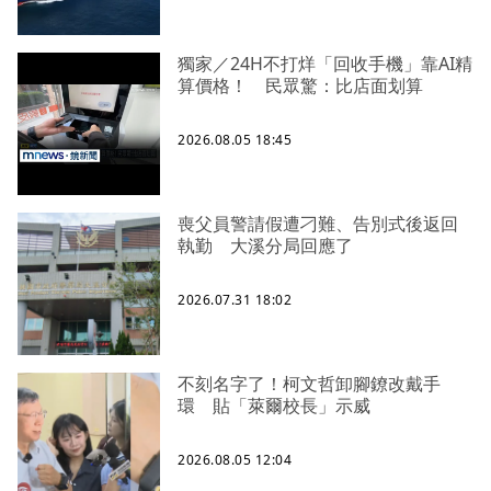
獨家／24H不打烊「回收手機」靠AI精
算價格！ 民眾驚：比店面划算
2026.08.05 18:45
喪父員警請假遭刁難、告別式後返回
執勤 大溪分局回應了
2026.07.31 18:02
不刻名字了！柯文哲卸腳鐐改戴手
環 貼「萊爾校長」示威
2026.08.05 12:04