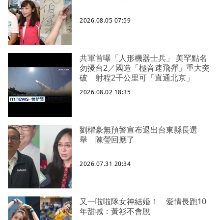
2026.08.05 07:59
共軍首曝「人形機器士兵」 美罕點名
勿擾台2／國造「極音速飛彈」重大突
破 射程2千公里可「直通北京」
2026.08.02 18:35
劉櫂豪無預警宣布退出台東縣長選
舉 陳瑩回應了
2026.07.31 20:34
又一啦啦隊女神結婚！ 愛情長跑10
年甜喊：黃衫不會脫