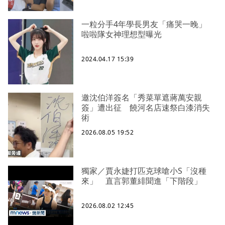
一粒分手4年學長男友「痛哭一晚」
啦啦隊女神理想型曝光
2024.04.17 15:39
邀沈伯洋簽名「秀菜單遮蔣萬安親
簽」遭出征 饒河名店速祭白漆消失
術
2026.08.05 19:52
獨家／賈永婕打匹克球嗆小S「沒種
來」 直言郭董緋聞進「下階段」
2026.08.02 12:45