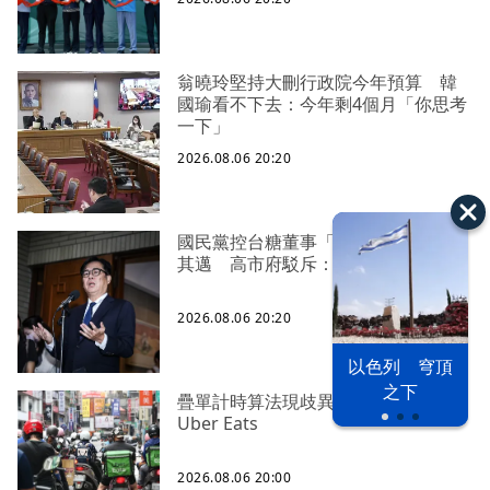
翁曉玲堅持大刪行政院今年預算 韓
國瑜看不下去：今年剩4個月「你思考
一下」
2026.08.06 20:20
國民黨控台糖董事「綠友友」點名陳
其邁 高市府駁斥：毫無事實依據
2026.08.06 20:20
以色列 穹頂
之下
疊單計時算法現歧異 外送工會開戰
Uber Eats
2026.08.06 20:00