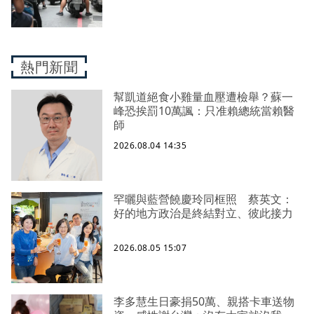
熱門新聞
幫凱道絕食小雞量血壓遭檢舉？蘇一
峰恐挨罰10萬諷：只准賴總統當賴醫
師
2026.08.04 14:35
罕曬與藍營饒慶玲同框照 蔡英文：
好的地方政治是終結對立、彼此接力
2026.08.05 15:07
李多慧生日豪捐50萬、親搭卡車送物