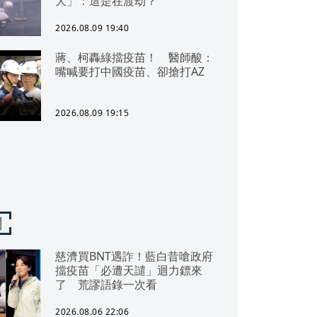
大」：這是在渡劫？
2026.08.09 19:40
蔣、柯轟綠擋疫苗！ 醫師酸：
嘴喊要打中國疫苗、卻搶打AZ
2026.08.09 19:15
聞
慈濟買BNT遇詐！藍白昔嗆政府
擋疫苗「必遭天譴」迴力鏢來
了 荒謬語錄一次看
2026.08.06 22:06