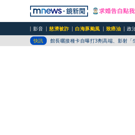
影音
慈濟被詐
白海豚颱風
致癌油
政
氣象女神口誤「白沙屯颱風」！伍婉華
快訊
館長曬接種卡自曝打3劑高端、影射「
最新！白海豚17:30登陸中國浙江 