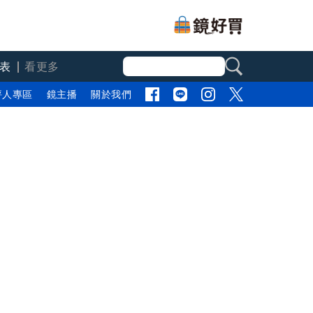
表
看更多
評人專區
鏡主播
關於我們