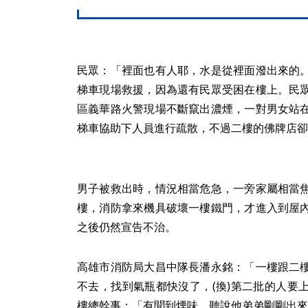
民眾：「裡面也有人耶，水是從裡面潑出來的
梯車現場救援，因為還有民眾受困在樓上。民
區義華路火警現場不斷竄出濃煙，一對男女站
梯車協助下人員進行疏散，不過二樓的佛牌店卻
男子被救出時，情況相當危急，一旁家屬相當
樓，消防拿來機具破壞一樓鐵門，才進入到屋
之後仍然宣告不治。
高雄市消防局大昌中隊長潘永銘：「一樓跟二
不去，找到氣瓶都快沒了，(換)第二批的人要
樓總幹事：「有聞到煙味，聽說他弟弟剛剛出來