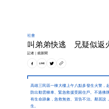
社會
叫弟弟快逃 兄疑似返
記者
｜
鏡新聞
高雄三民區一棟大樓上午八點多發生火警，
防出動雲梯車、緊急救援受困住戶。不過佛牌
有生命跡象，急救無效、宣告不治。鄰居說
生。