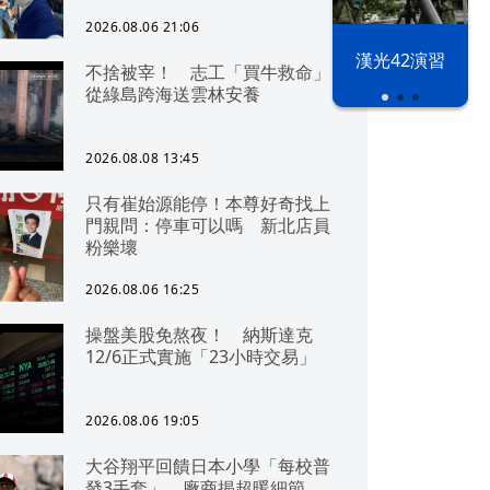
2026.08.06 21:06
漢光42演習
不捨被宰！ 志工「買牛救命」
從綠島跨海送雲林安養
2026.08.08 13:45
只有崔始源能停！本尊好奇找上
門親問：停車可以嗎 新北店員
粉樂壞
2026.08.06 16:25
操盤美股免熬夜！ 納斯達克
12/6正式實施「23小時交易」
2026.08.06 19:05
大谷翔平回饋日本小學「每校普
發3手套」 廠商揭超暖細節