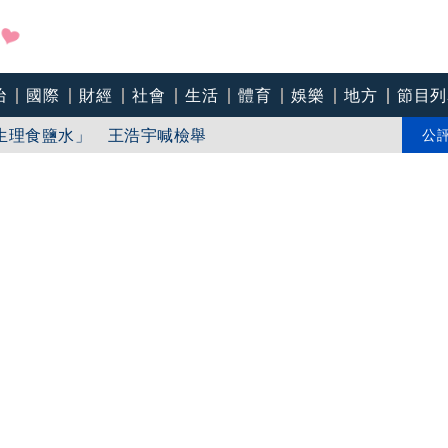
治
國際
財經
社會
生活
體育
娛樂
地方
節目列
道歉喊超懊惱 網暖打氣：覺得更親切
生理食鹽水」 王浩宇喊檢舉
公
強度持續減弱