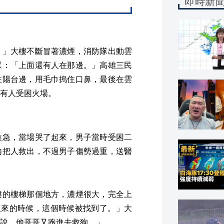
即時新
。」大樓不斷冒著濃煙，消防隊出動雲
眾：「上面還有人在那邊。」高雄三民
在陽台邊，用毛巾摀住口鼻，最後在雲
有人受困火場。
焦急，當場哭了起來，男子當時受困二
內把人救出，不過男子傷勢過重，送醫
樓的樓梯那個地方，濃煙很大，完全上
上來的時候，這個時候被找到了。」大
說，他哥哥又跑進去救狗。」