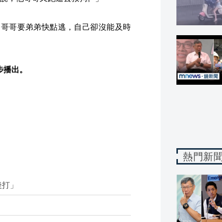
，哥哥要弟弟快點逃，自己卻沒能及時
同步播出。
熱門新
後打」