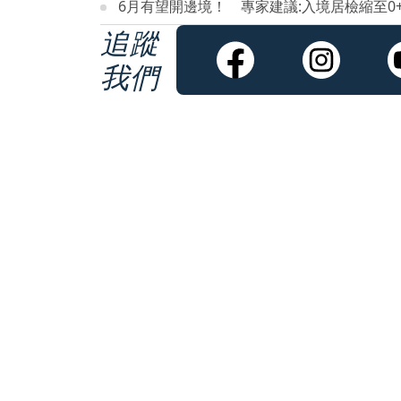
6月有望開邊境！ 專家建議:入境居檢縮至0+
追蹤
我們