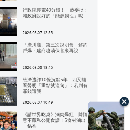
行政院停電40分鐘！ 藍委批：
賴政府說好的「能源韌性」呢
2026.08.07 12:55
「廣川漾」第三次說明會 解約
戶爆：建商嗆消保官來再說
2026.08.08 18:45
慈濟遭詐10億沉默5年 四叉貓
看聲明「重點就這句」：若判有
罪錢還我
2026.08.07 10:49
《請世界吃桌》滷肉爆紅 陳隨
意不藏私公開食譜！5食材滷出
一鍋香