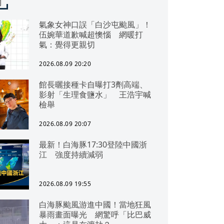
聞
氣象女神口誤「白沙屯颱風」！
伍婉華道歉喊超懊惱 網暖打
氣：覺得更親切
2026.08.09 20:20
館長曬接種卡自曝打3劑高端、
影射「生理食鹽水」 王浩宇喊
檢舉
2026.08.09 20:07
最新！白海豚17:30登陸中國浙
江 強度持續減弱
2026.08.09 19:55
白海豚颱風游進中國！當地狂風
暴雨畫面曝光 網驚呼「比巴威