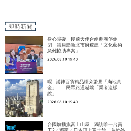
即時新聞
身心障礙、慢飛天使合組劇團傳倒
閉 議員籲新北市府速建「文化藝術
急難協助專案」
2026.08.10 19:40
噁…漢神百貨精品櫃旁驚見「滿地黃
金」！ 民眾路過嚇壞「業者這樣
說」
2026.08.10 19:40
台國旗插旗富士山屋 獨訪唯一台員
工2／獨家／日本頂上富士館「首位外