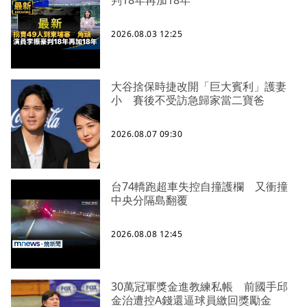
判18年再加18年
2026.08.03 12:25
大谷捨保時捷改開「巨大賓利」護妻
小 賽後不受訪急歸家當二寶爸
2026.08.07 09:30
台74轎跑超車失控自撞護欄 又衝撞
中央分隔島翻覆
2026.08.08 12:45
30萬冠軍獎金進教練私帳 前國手邱
金治遭控A錢還逼球員繳回獎勵金