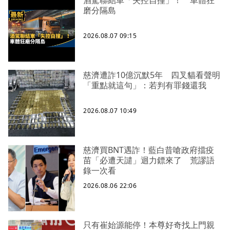
酒駕聯結車「失控自撞」！ 車體狂
磨分隔島
2026.08.07 09:15
慈濟遭詐10億沉默5年 四叉貓看聲明
「重點就這句」：若判有罪錢還我
2026.08.07 10:49
慈濟買BNT遇詐！藍白昔嗆政府擋疫
苗「必遭天譴」迴力鏢來了 荒謬語
錄一次看
2026.08.06 22:06
只有崔始源能停！本尊好奇找上門親