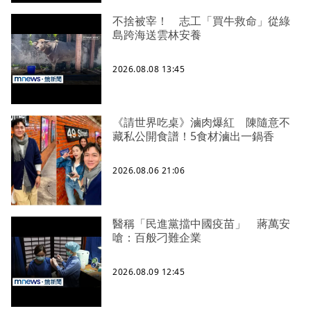
不捨被宰！ 志工「買牛救命」從綠
島跨海送雲林安養
2026.08.08 13:45
《請世界吃桌》滷肉爆紅 陳隨意不
藏私公開食譜！5食材滷出一鍋香
2026.08.06 21:06
醫稱「民進黨擋中國疫苗」 蔣萬安
嗆：百般刁難企業
2026.08.09 12:45