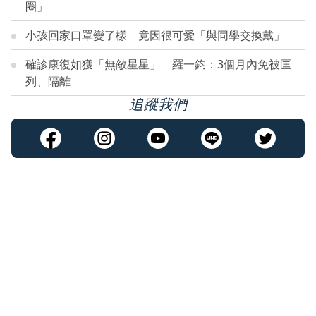
圈」
小孩回家口罩變了樣 竟因很可愛「與同學交換戴」
確診康復如獲「無敵星星」 羅一鈞：3個月內免被匡
列、隔離
追蹤我們