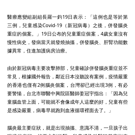
醫療應變組副組長羅一鈞19日表示：「這例也是等於第
三例，兒童感染Covid-19（新冠病毒）之後，併發腦炎
重症的個案。」19日公布的兒童重症個案，4歲女童沒有
慢性病史，發病當天就發燒抽搐，併發腦炎、肝腎功能數
據異常，住進加護病房治療。
由於新冠病毒主要攻擊肺部，兒童確診併發腦炎重症並不
常見，根據國外報告，鄰近日本沒聽說有案例，疫情嚴重
的香港也僅有2例腦炎個案，台灣卻已經出現3例，有必
要警愓，台北市聯醫中興院區醫師姜冠宇指出：「因為兒
童腦血管上面，可能就不會像成年人這麼的好，兒童有些
是感染嚴重，病毒早就跑到血液循環裡面去了。」
腦炎最主要症狀，就是出現抽搐、意識不清，一旦孩子出