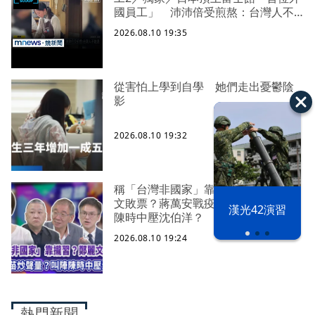
國員工」 沛沛倍受煎熬：台灣人不
能退
2026.08.10 19:35
從害怕上學到自學 她們走出憂鬱陰
影
2026.08.10 19:32
稱「台灣非國家」靠攏習近平？鄭麗
文敗票？蔣萬安戰疫苗炒聲量？叫陣
漢光42演習
陳時中壓沈伯洋？
2026.08.10 19:24
熱門新聞