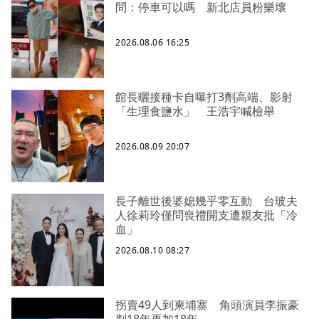
問：停車可以嗎 新北店員粉樂壞
2026.08.06 16:25
館長曬接種卡自曝打3劑高端、影射
「生理食鹽水」 王浩宇喊檢舉
2026.08.09 20:07
長子離世後婆媳幾乎零互動 台玻夫
人徐莉玲僅問喪禮開支遭親友批「冷
血」
2026.08.10 08:27
拐賣49人到柬埔寨 角頭演員李振豪