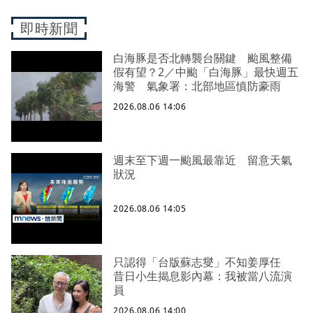
即時新聞
白海豚是否北轉襲台關鍵 颱風整備
假有望？2／中颱「白海豚」最快週五
海警 氣象署：北部地區慎防豪雨
2026.08.06 14:06
週末至下週一颱風最靠近 留意天氣
狀況
2026.08.06 14:05
只認得「台版蘇志燮」不知姜厚任
昔日小生揭息影內幕：我被當八流演
員
2026.08.06 14:00