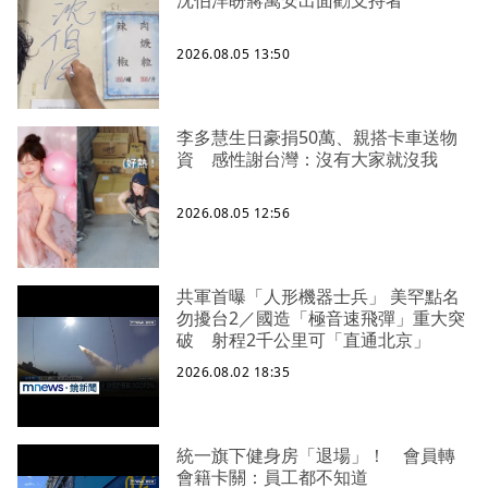
沈伯洋盼蔣萬安出面勸支持者
2026.08.05 13:50
李多慧生日豪捐50萬、親搭卡車送物
資 感性謝台灣：沒有大家就沒我
2026.08.05 12:56
共軍首曝「人形機器士兵」 美罕點名
勿擾台2／國造「極音速飛彈」重大突
破 射程2千公里可「直通北京」
2026.08.02 18:35
統一旗下健身房「退場」！ 會員轉
會籍卡關：員工都不知道