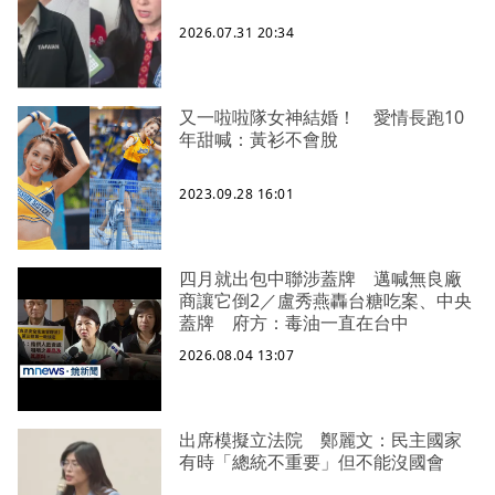
2026.07.31 20:34
又一啦啦隊女神結婚！ 愛情長跑10
年甜喊：黃衫不會脫
2023.09.28 16:01
四月就出包中聯涉蓋牌 邁喊無良廠
商讓它倒2／盧秀燕轟台糖吃案、中央
蓋牌 府方：毒油一直在台中
2026.08.04 13:07
出席模擬立法院 鄭麗文：民主國家
有時「總統不重要」但不能沒國會