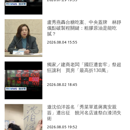
盧秀燕轟台糖吃案、中央蓋牌 林靜
儀點破製程關鍵：粗膠原油是能吃
膩？
2026.08.04 15:55
獨家／建商老闆「國巨遭套牢」祭超
狂讓利 買房「最高折130萬」
2026.08.02 18:45
邀沈伯洋簽名「秀菜單遮蔣萬安親
簽」遭出征 饒河名店速祭白漆消失
術
2026.08.05 19:52