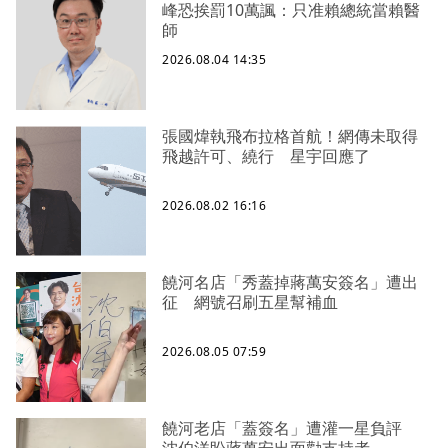
峰恐挨罰10萬諷：只准賴總統當賴醫
師
2026.08.04 14:35
張國煒執飛布拉格首航！網傳未取得
飛越許可、繞行 星宇回應了
2026.08.02 16:16
饒河名店「秀蓋掉蔣萬安簽名」遭出
征 網號召刷五星幫補血
2026.08.05 07:59
饒河老店「蓋簽名」遭灌一星負評