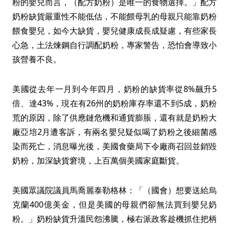
粉的嬰兒而言，（配方奶粉）是唯一的食物選擇。」配方
奶粉缺貨嚴重性不能低估，不能餵母乳的母親只能靠奶粉
餵食嬰兒，如今大缺貨，嬰兒健康成長成疑慮，有些家長
心急，土法煉鋼自行調配奶粉，專家警告，恐怕會導致小
孩營養不良。
美國從去年一月到今年四月，奶粉的缺貨率從8%飆升5
倍、達43%，現在有26州的奶粉庫存率還不到5成，奶粉
荒的原因，除了供應鏈危機和通貨膨脹，還有就是奶粉大
廠亞培2月遭客訴，有兩名嬰兒疑似喝了奶粉之後細菌感
染而死亡，消息曝光後，美國食藥局下令廠商召回並銷毀
奶粉，加深缺貨窘境，上百萬個美國家庭斷貨。
美國眾議院議員馬喬麗泰勒格林：「（國會）想要送給烏
克蘭400億美金，但是美國的母親們卻無法買到嬰兒奶
粉。」奶粉缺貨升溫民怨沸騰，極右派政客趁機抓住把柄