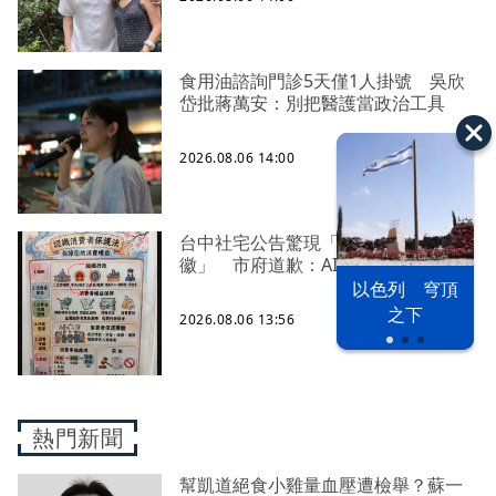
食用油諮詢門診5天僅1人掛號 吳欣
岱批蔣萬安：別把醫護當政治工具
2026.08.06 14:00
台中社宅公告驚現「中國五星國
徽」 市府道歉：AI製圖審查疏漏
以色列 穹頂
之下
2026.08.06 13:56
熱門新聞
幫凱道絕食小雞量血壓遭檢舉？蘇一