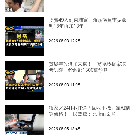
拐賣49人到柬埔寨 角頭演員李振豪
判18年再加18年
2026.08.03 12:25
質疑年改溢扣未還！ 翁曉玲提案凍
考試院、銓敘部1500萬預算
2026.08.03 11:05
獨家／24H不打烊「回收手機」靠AI精
算價格！ 民眾驚：比店面划算
2026.08.05 18:45