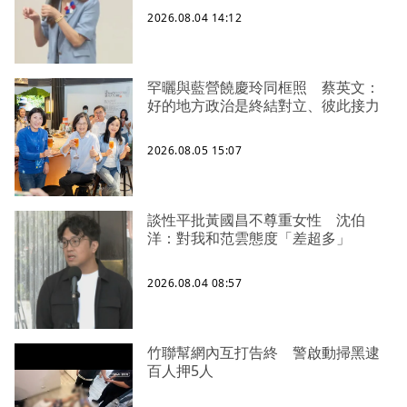
2026.08.04 14:12
罕曬與藍營饒慶玲同框照 蔡英文：
好的地方政治是終結對立、彼此接力
2026.08.05 15:07
談性平批黃國昌不尊重女性 沈伯
洋：對我和范雲態度「差超多」
2026.08.04 08:57
竹聯幫網內互打告終 警啟動掃黑逮
百人押5人