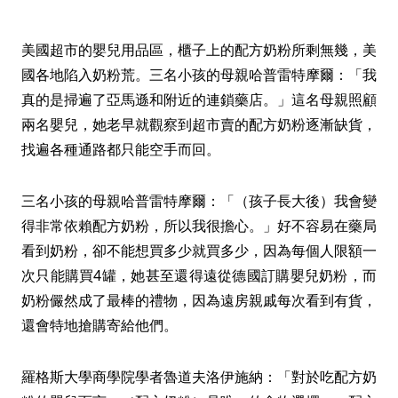
美國超市的嬰兒用品區，櫃子上的配方奶粉所剩無幾，美
國各地陷入奶粉荒。三名小孩的母親哈普雷特摩爾：「我
真的是掃遍了亞馬遜和附近的連鎖藥店。」這名母親照顧
兩名嬰兒，她老早就觀察到超市賣的配方奶粉逐漸缺貨，
找遍各種通路都只能空手而回。
三名小孩的母親哈普雷特摩爾：「（孩子長大後）我會變
得非常依賴配方奶粉，所以我很擔心。」好不容易在藥局
看到奶粉，卻不能想買多少就買多少，因為每個人限額一
次只能購買4罐，她甚至還得遠從德國訂購嬰兒奶粉，而
奶粉儼然成了最棒的禮物，因為遠房親戚每次看到有貨，
還會特地搶購寄給他們。
羅格斯大學商學院學者魯道夫洛伊施納：「對於吃配方奶