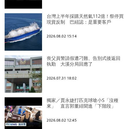
台灣上半年採購天然氣112億！祭停買
現貨反制 巴紐認：是重要客戶
2026.08.02 15:14
喪父員警請假遭刁難、告別式後返回
執勤 大溪分局回應了
2026.07.31 18:02
獨家／賈永婕打匹克球嗆小S「沒種
來」 直言郭董緋聞進「下階段」
2026.08.02 12:45