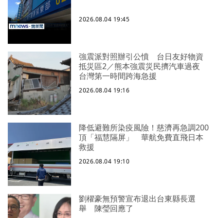
2026.08.04 19:45
強震派對照辦引公憤 台日友好物資
抵災區2／熊本強震災民擠汽車過夜
台灣第一時間跨海急援
2026.08.04 19:16
降低避難所染疫風險！慈濟再急調200
頂「福慧隔屏」 華航免費直飛日本
救援
2026.08.04 19:10
劉櫂豪無預警宣布退出台東縣長選
舉 陳瑩回應了