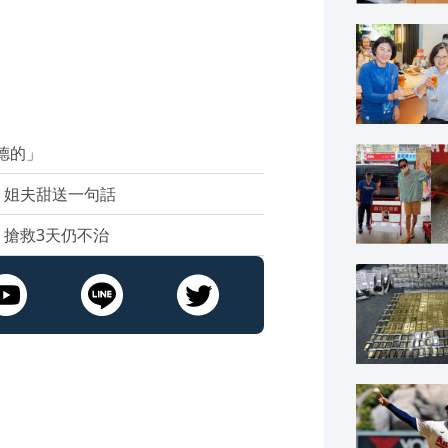
德的」
 姐夫甜送一句話
搶救3天仍不治