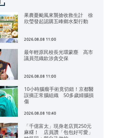
聞
果農憂颱風來襲搶收救生計 徐
欣瑩發起認購五峰鄉水梨行動
2026.08.08 11:00
最年輕原民校長光環蒙塵 高市
議員范織欽涉貪交保
2026.08.08 11:00
10小時腦瘤手術竟切錯！京都醫
誤摘正常腦組織 50多歲婦腦損
傷
2026.08.08 10:40
「千億富太」現身老店買250元
麻糬！ 店員讚「包包好可愛」