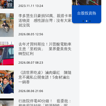
2023.11.11 13:24
漢光42演習
台股投資熱
李多慧生日豪捐50萬、親搭卡車
送物資 感性謝台灣：沒有大家
就沒我
2026.08.05 12:56
去年才買特斯拉！川普酸電動車
主患「里程病」 業界憂美喪失
轉型紅利
2026.08.07 08:23
《請世界吃桌》滷肉爆紅 陳隨
意不藏私公開食譜！5食材滷出
一鍋香
2026.08.06 21:06
行政院停電40分鐘！ 藍委批：
賴政府說好的「能源韌性」呢