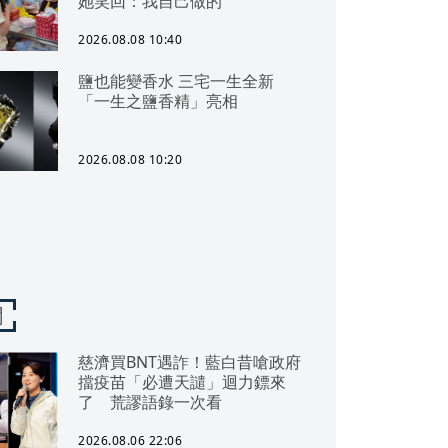
她笑回：我自己做的
2026.08.08 10:40
鹽也能變香水 三宅一生全新
「一生之鹽香精」亮相
2026.08.08 10:20
聞
慈濟買BNT遇詐！藍白昔嗆政府
擋疫苗「必遭天譴」迴力鏢來
了 荒謬語錄一次看
2026.08.06 22:06