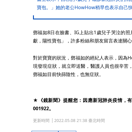
寶包。」她的老公HowHow稍早也表示自己
鄧福如8日在臉書、IG上貼出1歲兒子哭泣的照片，
獻，陽性寶包」，許多粉絲和朋友留言表達關心
對於寶寶的狀況，鄧福如的經紀人表示，因為H
現發現症狀，就立即送醫，醫護人員也很辛苦
鄧福如目前快篩陰性，也無症狀。
★《鏡新聞》提醒您：因應新冠肺炎疫情，有疑似
001922。
更新時間
2022.05.08 21:38 臺北時間