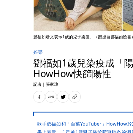
鄧福如發文表示1歲的兒子染疫。（翻攝自鄧福如臉書
娛樂
鄧福如1歲兒染疫成「
HowHow快篩陽性
記者
｜
張家瑋
歌手鄧福如和「百萬YouTuber」HowHow
書上表示，自己的1歲兒子確診新冠肺炎的消