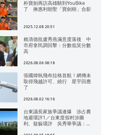
朴寶劍再訪高雄騎到YouBike
了 揪惠利朝聖「寶劍樹」合影
2025.12.08 20:51
賴清德批盧秀燕滿意度落後 中
市府拿民調回擊：分數低笑分數
高
2026.08.06 08:18
張國煒執飛布拉格首航！網傳未
取得飛越許可、繞行 星宇回應
了
2026.08.02 16:16
台東議長家族爭議連爆 涉占農
地避環評1／台東度假村涉圖
利、疑躲環評 吳秀華爭議：概
無參與