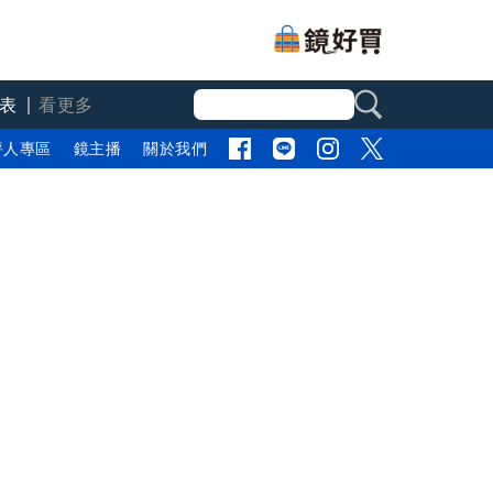
表
看更多
評人專區
鏡主播
關於我們