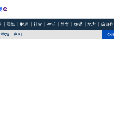
治
國際
財經
社會
生活
體育
娛樂
地方
節目列
生之鹽香精」亮相
 黑歷史挖不停
公
、奧運7場不敗黑幕曝光