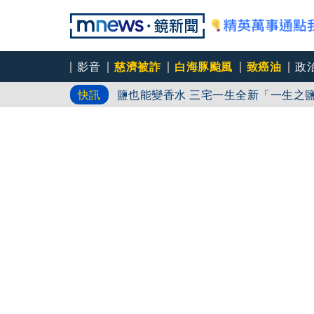
影音
慈濟被詐
白海豚颱風
致癌油
政
鹽也能變香水 三宅一生全新「一
快訊
姜厚任小24歲女友挨轟「知三當三」
韓足協驚爆「性招待外籍裁判」 世足