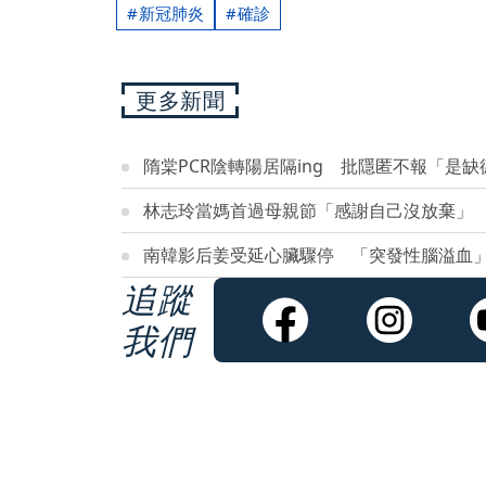
新冠肺炎
確診
更多新聞
隋棠PCR陰轉陽居隔ing 批隱匿不報「是缺
林志玲當媽首過母親節「感謝自己沒放棄」
南韓影后姜受延心臟驟停 「突發性腦溢血」
追蹤
我們