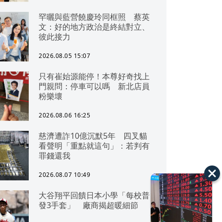
罕曬與藍營饒慶玲同框照 蔡英
文：好的地方政治是終結對立、
彼此接力
2026.08.05 15:07
只有崔始源能停！本尊好奇找上
門親問：停車可以嗎 新北店員
粉樂壞
2026.08.06 16:25
慈濟遭詐10億沉默5年 四叉貓
看聲明「重點就這句」：若判有
罪錢還我
2026.08.07 10:49
大谷翔平回饋日本小學「每校普
發3手套」 廠商揭超暖細節