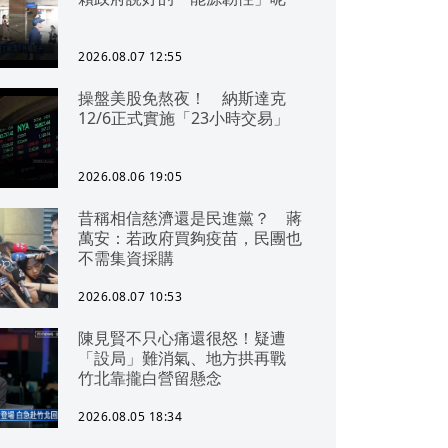
2026.08.07 12:55
操盤美股免熬夜！ 納斯達克
12/6正式實施「23小時交易」
2026.08.06 19:05
昔稱相信慈濟還是民進黨？ 蔣
萬安：若政府買夠疫苗，民團也
不需集資採購
2026.08.07 10:53
陳見賢不只心痛還很怒！疑遭
「設局」難消氣、地方拱再戰
竹北靠攏白營留懸念
2026.08.05 18:34