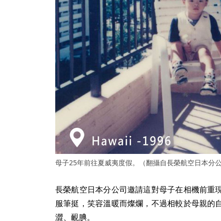
母子25年前往夏威夷度假。（翻攝自長榮航空日本分
長榮航空日本分公司邀請這對母子在相機前重
服筆挺，笑容溫暖而燦爛，不過相較於母親的
澀、靦腆。