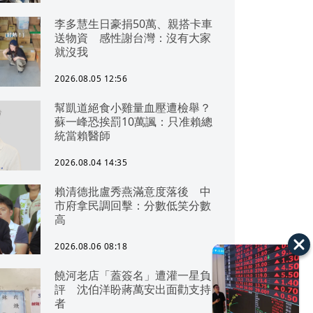
李多慧生日豪捐50萬、親搭卡車
送物資 感性謝台灣：沒有大家
就沒我
2026.08.05 12:56
幫凱道絕食小雞量血壓遭檢舉？
蘇一峰恐挨罰10萬諷：只准賴總
統當賴醫師
2026.08.04 14:35
賴清德批盧秀燕滿意度落後 中
市府拿民調回擊：分數低笑分數
高
2026.08.06 08:18
饒河老店「蓋簽名」遭灌一星負
評 沈伯洋盼蔣萬安出面勸支持
者