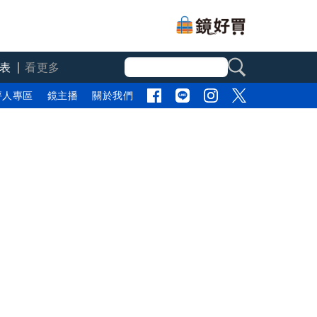
表
看更多
評人專區
鏡主播
關於我們