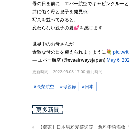
母の日を前に、エバー航空でキャビンクルーと
共に働く母と息子を発見👀
写真を並べてみると、
変わらない親子の愛💕を感じます。
世界中のお母さんが
素敵な母の日を迎えられますように💐
pic.twi
— エバー航空 (@evaairwaysjapan)
May 6, 20
更新時間
2022.05.08 17:00 臺北時間
長榮航空
母親節
日本
更多新聞
【獨家】日本男粉愛慕送暖 詹雅雯跨海收