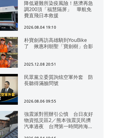
降低避難所染疫風險！慈濟再急
調200頂「福慧隔屏」 華航免
費直飛日本救援
2026.08.04 19:10
朴寶劍再訪高雄騎到YouBike
了 揪惠利朝聖「寶劍樹」合影
2025.12.08 20:51
民眾黨立委質詢炫空軍外套 防
長聽得滿臉問號
2026.08.06 09:55
強震派對照辦引公憤 台日友好
物資抵災區2／熊本強震災民擠
汽車過夜 台灣第一時間跨海急
援