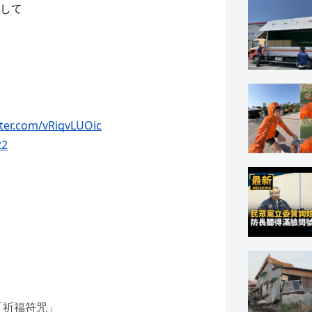
して
tter.com/vRiqvLUOic
22
「祈福符咒」