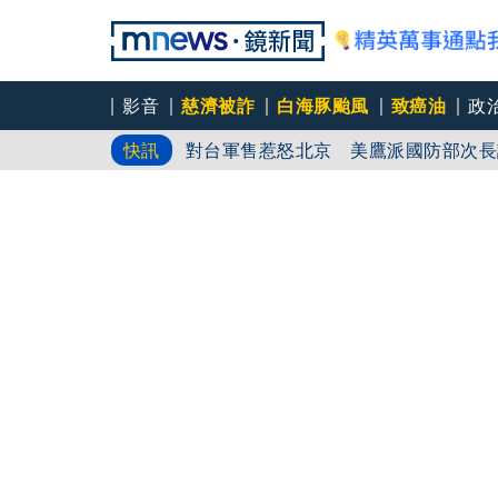
影音
慈濟被詐
白海豚颱風
致癌油
政
志祺七七踢爆中國賣家在網購平台租人
快訊
對台軍售惹怒北京 美鷹派國防部次長
慈濟挨詐十億／跟陳時中道歉？ 蔣萬