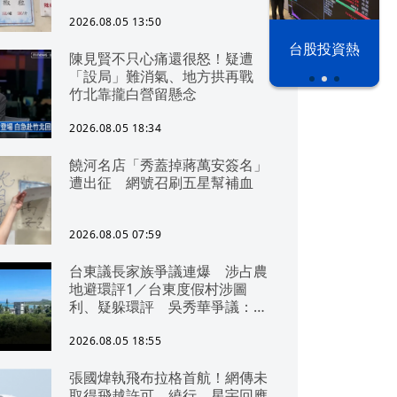
2026.08.05 13:50
以色列 穹頂
台股投資熱
陳見賢不只心痛還很怒！疑遭
之下
「設局」難消氣、地方拱再戰
竹北靠攏白營留懸念
2026.08.05 18:34
饒河名店「秀蓋掉蔣萬安簽名」
遭出征 網號召刷五星幫補血
2026.08.05 07:59
台東議長家族爭議連爆 涉占農
地避環評1／台東度假村涉圖
利、疑躲環評 吳秀華爭議：概
無參與
2026.08.05 18:55
張國煒執飛布拉格首航！網傳未
取得飛越許可、繞行 星宇回應