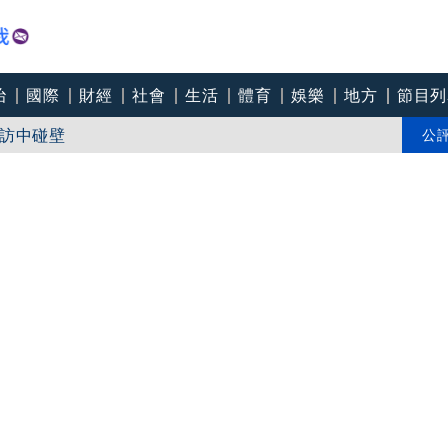
治
國際
財經
社會
生活
體育
娛樂
地方
節目列
頭！ 吳欣岱：完美偽裝成台灣微型企業
訪中碰壁
公
安嗆：當時政府買夠疫苗民間就不用採購