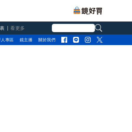
表
看更多
評人專區
鏡主播
關於我們