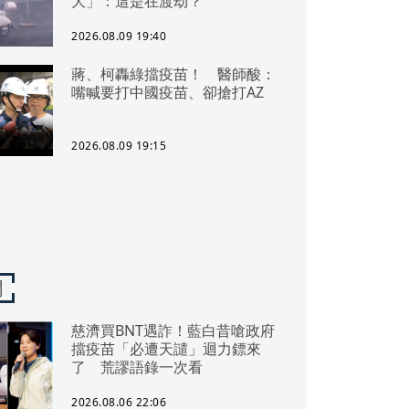
大」：這是在渡劫？
2026.08.09 19:40
蔣、柯轟綠擋疫苗！ 醫師酸：
嘴喊要打中國疫苗、卻搶打AZ
2026.08.09 19:15
聞
慈濟買BNT遇詐！藍白昔嗆政府
擋疫苗「必遭天譴」迴力鏢來
了 荒謬語錄一次看
2026.08.06 22:06