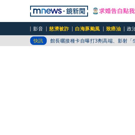
影音
慈濟被詐
白海豚颱風
致癌油
政
氣象女神口誤「白沙屯颱風」！伍婉華
快訊
館長曬接種卡自曝打3劑高端、影射「
最新！白海豚17:30登陸中國浙江 