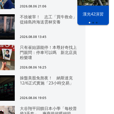
2026.08.06 21:06
漢光42演習
不捨被宰！ 志工「買牛救命」
從綠島跨海送雲林安養
2026.08.08 13:45
只有崔始源能停！本尊好奇找上
門親問：停車可以嗎 新北店員
粉樂壞
2026.08.06 16:25
操盤美股免熬夜！ 納斯達克
12/6正式實施「23小時交易」
2026.08.06 19:05
大谷翔平回饋日本小學「每校普
發3手套」 廠商揭超暖細節