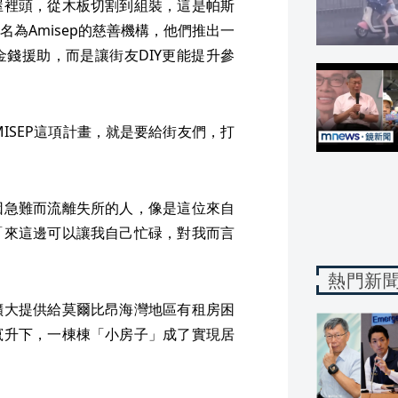
屋裡頭，從木板切割到組裝，這是帕斯
為Amisep的慈善機構，他們推出一
錢援助，而是讓街友DIY更能提升參
MISEP這項計畫，就是要給街友們，打
因急難而流離失所的人，像是這位來自
「來這邊可以讓我自己忙碌，對我而言
熱門新
擴大提供給莫爾比昂海灣地區有租房困
竄升下，一棟棟「小房子」成了實現居