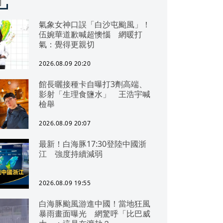
聞
氣象女神口誤「白沙屯颱風」！
伍婉華道歉喊超懊惱 網暖打
氣：覺得更親切
2026.08.09 20:20
館長曬接種卡自曝打3劑高端、
影射「生理食鹽水」 王浩宇喊
檢舉
2026.08.09 20:07
最新！白海豚17:30登陸中國浙
江 強度持續減弱
2026.08.09 19:55
白海豚颱風游進中國！當地狂風
暴雨畫面曝光 網驚呼「比巴威