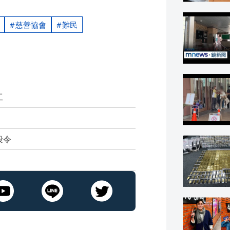
慈善協會
難民
工
殺令