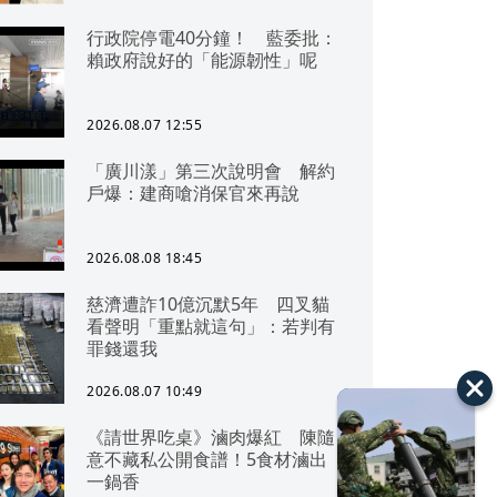
行政院停電40分鐘！ 藍委批：
賴政府說好的「能源韌性」呢
2026.08.07 12:55
「廣川漾」第三次說明會 解約
戶爆：建商嗆消保官來再說
2026.08.08 18:45
慈濟遭詐10億沉默5年 四叉貓
看聲明「重點就這句」：若判有
罪錢還我
2026.08.07 10:49
《請世界吃桌》滷肉爆紅 陳隨
意不藏私公開食譜！5食材滷出
一鍋香