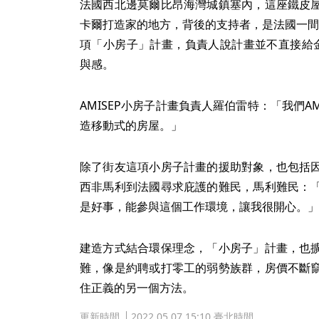
法國西北邊莫爾比昂海灣城鎮塞內，這座鐵皮
卡爾打造家的地方，背後的支持者，是法國一間名
項「小房子」計畫，負責人說計畫並不直接給金
與感。
AMISEP小房子計畫負責人羅伯雷特：「我們A
造移動式的房屋。」
除了街友這項小房子計畫的援助對象，也包括
西非馬利到法國尋求庇護的難民，馬利難民：
是好事，能參與這個工作環境，讓我很開心。」
建造方式結合環保理念，「小房子」計畫，也
難，像是約聘或打零工的弱勢族群，房價不斷
住正義的另一個方法。
更新時間
2022.05.07 15:10 臺北時間