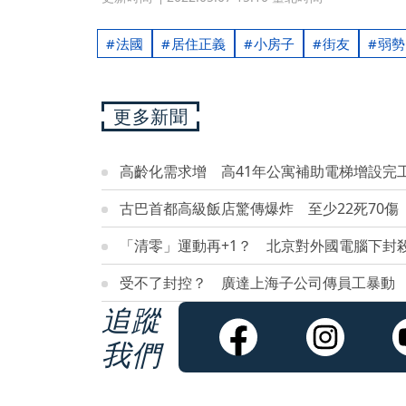
法國
居住正義
小房子
街友
弱勢
更多新聞
高齡化需求增 高41年公寓補助電梯增設完
古巴首都高級飯店驚傳爆炸 至少22死70傷
「清零」運動再+1？ 北京對外國電腦下封
受不了封控？ 廣達上海子公司傳員工暴動
追蹤
我們