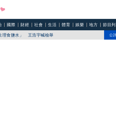
治
國際
財經
社會
生活
體育
娛樂
地方
節目列
道歉喊超懊惱 網暖打氣：覺得更親切
生理食鹽水」 王浩宇喊檢舉
公
強度持續減弱