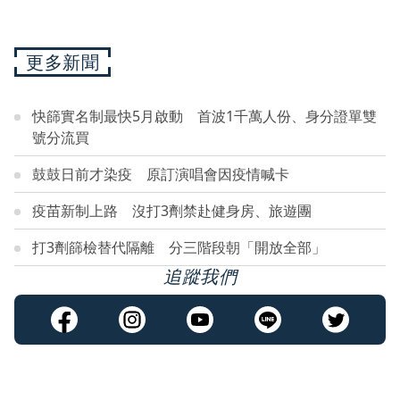
更多新聞
快篩實名制最快5月啟動 首波1千萬人份、身分證單雙
號分流買
鼓鼓日前才染疫 原訂演唱會因疫情喊卡
疫苗新制上路 沒打3劑禁赴健身房、旅遊團
打3劑篩檢替代隔離 分三階段朝「開放全部」
追蹤我們