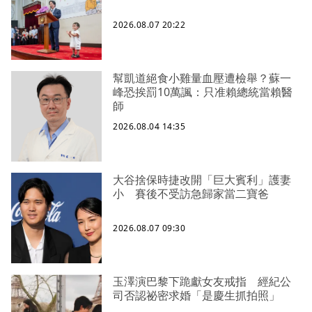
2026.08.07 20:22
幫凱道絕食小雞量血壓遭檢舉？蘇一
峰恐挨罰10萬諷：只准賴總統當賴醫
師
2026.08.04 14:35
大谷捨保時捷改開「巨大賓利」護妻
小 賽後不受訪急歸家當二寶爸
2026.08.07 09:30
玉澤演巴黎下跪獻女友戒指 經紀公
司否認祕密求婚「是慶生抓拍照」