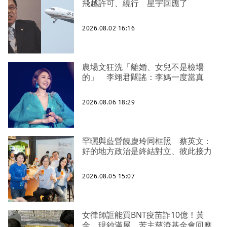
飛越許可、繞行 星宇回應了
2026.08.02 16:16
農場文狂洗「離婚、女兒不是檢場
的」 李翊君闢謠：李媽一度當真
2026.08.06 18:29
罕曬與藍營饒慶玲同框照 蔡英文：
好的地方政治是終結對立、彼此接力
2026.08.05 15:07
女律師誆能買BNT疫苗詐10億！黃
金、現鈔滿屋 苦主慈濟基金會回應