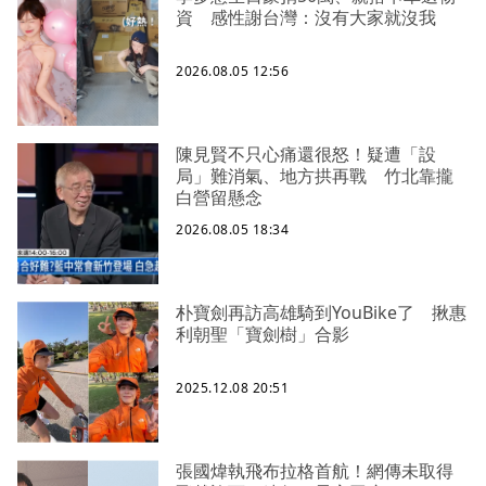
資 感性謝台灣：沒有大家就沒我
2026.08.05 12:56
陳見賢不只心痛還很怒！疑遭「設
局」難消氣、地方拱再戰 竹北靠攏
白營留懸念
2026.08.05 18:34
朴寶劍再訪高雄騎到YouBike了 揪惠
利朝聖「寶劍樹」合影
2025.12.08 20:51
張國煒執飛布拉格首航！網傳未取得