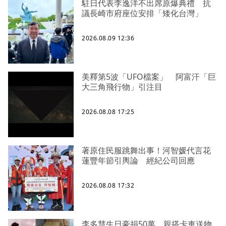
駐日代表李逸洋不出席原爆典禮 抗
議長崎市府座位安排「矮化台灣」
2026.08.09 12:36
美釋第5波「UFO檔案」 阿富汗「巨
大三角飛行物」引注目
2026.08.08 17:25
著原住民服跳舞出事！河智媛代言花
蓮豐年節引輿論 經紀公司回應
2026.08.08 17:32
李多慧生日豪捐50萬、親搭卡車送物