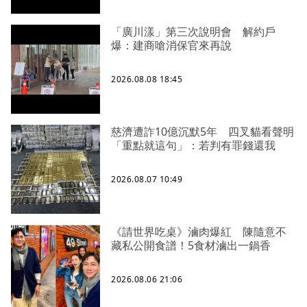
「廣川漾」第三次說明會 解約戶
爆：建商嗆消保官來再說
2026.08.08 18:45
慈濟遭詐10億沉默5年 四叉貓看聲明
「重點就這句」：若判有罪錢還我
2026.08.07 10:49
《請世界吃桌》滷肉爆紅 陳隨意不
藏私公開食譜！5食材滷出一鍋香
2026.08.06 21:06