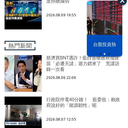
度持續減弱
2026.08.09 19:55
漢光42演習
台股投資熱
熱門新聞
慈濟買BNT遇詐！藍白昔嗆政府擋疫
苗「必遭天譴」迴力鏢來了 荒謬語
錄一次看
2026.08.06 22:06
行政院停電40分鐘！ 藍委批：賴政
府說好的「能源韌性」呢
2026.08.07 12:55