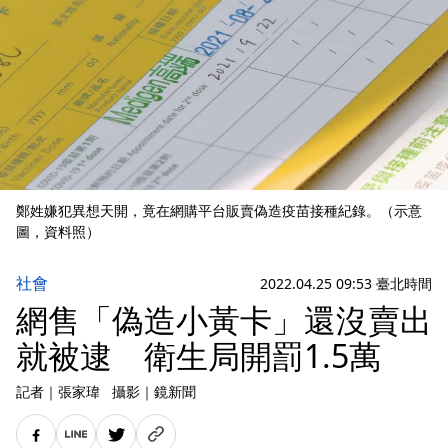
鄭姓嫌犯異想天開，竟在網購平台販賣偽造疫苗接種紀錄。（示意
圖，資料照）
社會
2022.04.25 09:53 臺北時間
網售「偽造小黃卡」還沒賣出
就被逮 衛生局開罰1.5萬
記者
｜
張家瑋
攝影
｜
鏡新聞