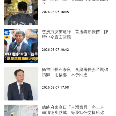
了
2026.08.06 16:45
慈濟買疫苗遭詐！昔遭轟擋疫苗 陳
時中今露面回應
2026.08.07 10:42
衛福部長石崇良、食藥署長姜至剛傳
請辭 衛福部：不予回應
2026.08.07 17:08
總統府家庭日「台灣寶貝」爬上台
賴清德幽默喊：等我卸任交棒給你