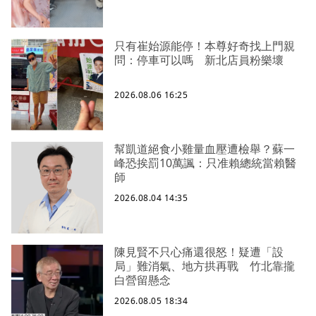
只有崔始源能停！本尊好奇找上門親
問：停車可以嗎 新北店員粉樂壞
2026.08.06 16:25
幫凱道絕食小雞量血壓遭檢舉？蘇一
峰恐挨罰10萬諷：只准賴總統當賴醫
師
2026.08.04 14:35
陳見賢不只心痛還很怒！疑遭「設
局」難消氣、地方拱再戰 竹北靠攏
白營留懸念
2026.08.05 18:34