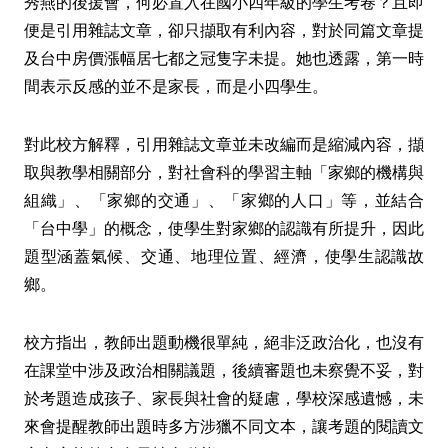
秀燕的後援會，何必置入在國小四年級的學生考卷？且即
便是引用雜誌文章，卻只擷取有利內容，對於同篇文章提
及台中房價漲幅居七都之冠隻字未提。她也透露，第一時
間表示反感的並不是家長，而是小四學生。
對此校方解釋，引用雜誌文章並未改編而是縮減內容，擷
取與教學相關部分，對社會科的學習主軸「家鄉的機構與
組織」、「家鄉的交通」、「家鄉的人口」等，並結合
「台中學」的概念，使學生對家鄉的認識有所提升，因此
題型涵蓋氣候、交通、地理位置、經濟，使學生認識故
鄉。
校方指出，教師出題動機很單純，絕非泛政治化，也沒有
在課堂中涉及政治相關議題，後續審題也未察覺不妥，對
於考題造成孩子、家長與社會的疑慮，學校深感遺憾，未
來會提醒教師出題時多方涉獵不同文本，讓考題的閱讀文