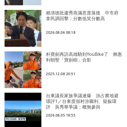
賴清德批盧秀燕滿意度落後 中市府
拿民調回擊：分數低笑分數高
2026.08.06 08:18
朴寶劍再訪高雄騎到YouBike了 揪惠
利朝聖「寶劍樹」合影
2025.12.08 20:51
台東議長家族爭議連爆 涉占農地避
環評1／台東度假村涉圖利、疑躲環
評 吳秀華爭議：概無參與
2026.08.05 18:55