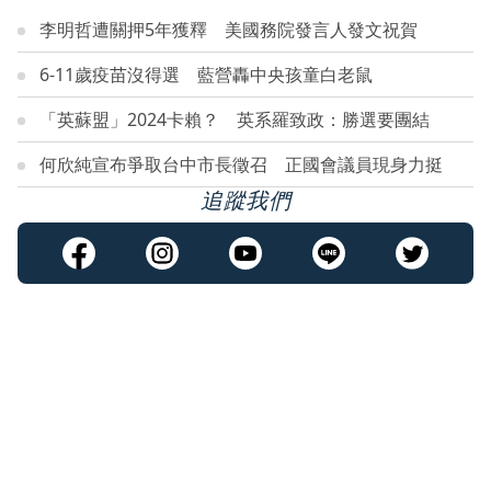
李明哲遭關押5年獲釋 美國務院發言人發文祝賀
6-11歲疫苗沒得選 藍營轟中央孩童白老鼠
「英蘇盟」2024卡賴？ 英系羅致政：勝選要團結
何欣純宣布爭取台中市長徵召 正國會議員現身力挺
追蹤我們