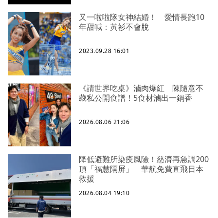
又一啦啦隊女神結婚！ 愛情長跑10
年甜喊：黃衫不會脫
2023.09.28 16:01
《請世界吃桌》滷肉爆紅 陳隨意不
藏私公開食譜！5食材滷出一鍋香
2026.08.06 21:06
降低避難所染疫風險！慈濟再急調200
頂「福慧隔屏」 華航免費直飛日本
救援
2026.08.04 19:10