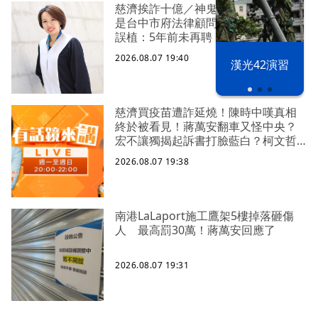
慈濟挨詐十億／神鬼律師陳昱瑄被爆
是台中市府法律顧問 法制局稱檔案
誤植：5年前未再聘
2026.08.07 19:40
漢光42演習
慈濟買疫苗遭詐延燒！陳時中嘆真相
終於被看見！蔣萬安翻車又怪中央？
宏不讓獨揭起訴書打臉藍白？柯文哲
生日嚇一大跳忘記腳傷？虐童案再
2026.08.07 19:38
爆！北市府突襲稽查變套招？
南港LaLaport施工鷹架5樓掉落砸傷
人 最高罰30萬！蔣萬安回應了
2026.08.07 19:31