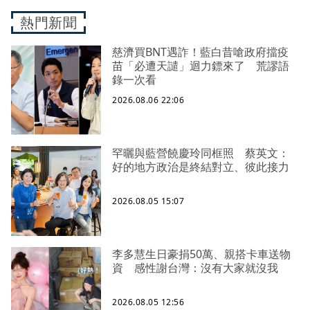
熱門新聞
慈濟買BNT遇詐！藍白昔嗆政府擋疫
苗「必遭天譴」迴力鏢來了 荒謬語
錄一次看
2026.08.06 22:06
罕曬與藍營饒慶玲同框照 蔡英文：
好的地方政治是終結對立、彼此接力
2026.08.05 15:07
李多慧生日豪捐50萬、親搭卡車送物
資 感性謝台灣：沒有大家就沒我
2026.08.05 12:56