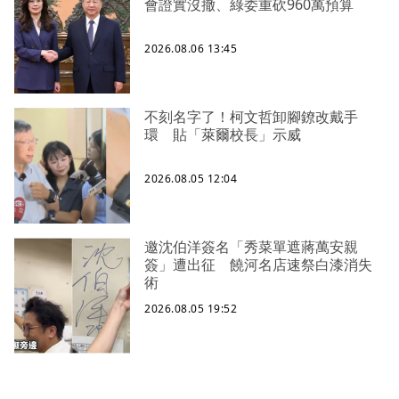
會證實沒撤、綠委重砍960萬預算
2026.08.06 13:45
不刻名字了！柯文哲卸腳鐐改戴手
環 貼「萊爾校長」示威
2026.08.05 12:04
邀沈伯洋簽名「秀菜單遮蔣萬安親
簽」遭出征 饒河名店速祭白漆消失
術
2026.08.05 19:52