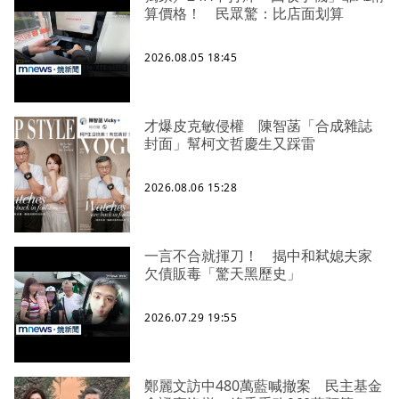
算價格！ 民眾驚：比店面划算
2026.08.05 18:45
才爆皮克敏侵權 陳智菡「合成雜誌
封面」幫柯文哲慶生又踩雷
2026.08.06 15:28
一言不合就揮刀！ 揭中和弒媳夫家
欠債販毒「驚天黑歷史」
2026.07.29 19:55
鄭麗文訪中480萬藍喊撤案 民主基金