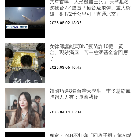
共軍首曝「人形機器士兵」 美罕點名
勿擾台2／國造「極音速飛彈」重大突
破 射程2千公里可「直通北京」
2026.08.02 18:35
女律師誆能買BNT疫苗詐10億！黃
金、現鈔滿屋 苦主慈濟基金會回應
了
2026.08.06 16:45
韓國巧遇8名台灣大學生 李多慧霸氣
贈禮人人有：畢業禮物
2025.04.14 15:34
獨家／24H不打烊「回收手機」靠AI精