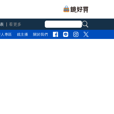
表
看更多
評人專區
鏡主播
關於我們