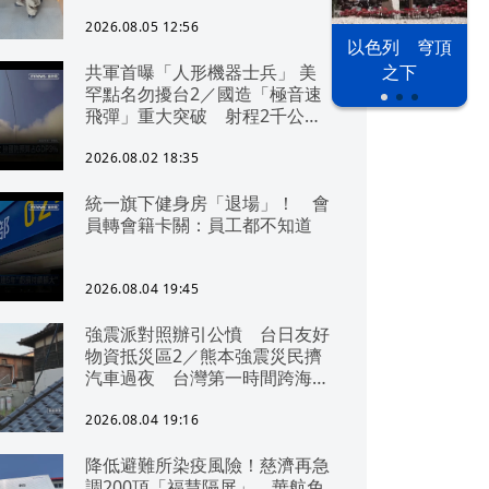
2026.08.05 12:56
以色列 穹頂
共軍首曝「人形機器士兵」 美
之下
罕點名勿擾台2／國造「極音速
飛彈」重大突破 射程2千公里
可「直通北京」
2026.08.02 18:35
統一旗下健身房「退場」！ 會
員轉會籍卡關：員工都不知道
2026.08.04 19:45
強震派對照辦引公憤 台日友好
物資抵災區2／熊本強震災民擠
汽車過夜 台灣第一時間跨海急
援
2026.08.04 19:16
降低避難所染疫風險！慈濟再急
調200頂「福慧隔屏」 華航免