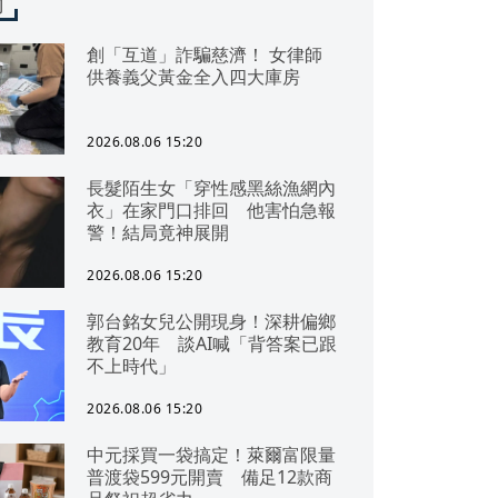
聞
創「互道」詐騙慈濟！ 女律師
供養義父黃金全入四大庫房
2026.08.06 15:20
長髮陌生女「穿性感黑絲漁網內
衣」在家門口排回 他害怕急報
警！結局竟神展開
2026.08.06 15:20
郭台銘女兒公開現身！深耕偏鄉
教育20年 談AI喊「背答案已跟
不上時代」
2026.08.06 15:20
中元採買一袋搞定！萊爾富限量
普渡袋599元開賣 備足12款商