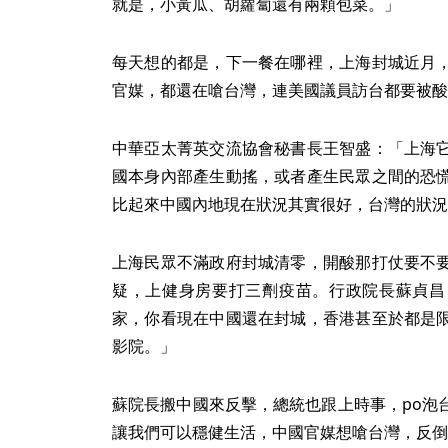
就是，小黃瓜、胡蘿蔔還有兩顆包菜。」
每天想的都是，下一餐在哪裡，上海封城近月
官媒，都還在嗆台灣，連美國議員訪台都要被酸
中華亞太菁英交流協會秘書長王智盛：「上海
國本身內部產生動搖，或者產生民眾之間的恐
比起來中國內地現在狀況其實很好，台灣的狀況
上海民眾不滿政府封城清零，開酸那打仗要不
疑，上健身房要打三劑疫苗。行政院長蘇貞昌
家，你看現在中國還在封城，香港甚至於都是
影院。」
蘇院長搬中國來反擊，總統也跟上時事，po泡
讓我們可以穩健生活，中國官媒想嗆台灣，反倒