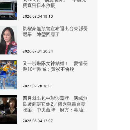
費直飛日本救援
2026.08.04 19:10
劉櫂豪無預警宣布退出台東縣長
選舉 陳瑩回應了
2026.07.31 20:34
又一啦啦隊女神結婚！ 愛情長
跑10年甜喊：黃衫不會脫
2023.09.28 16:01
四月就出包中聯涉蓋牌 邁喊無
良廠商讓它倒2／盧秀燕轟台糖
吃案、中央蓋牌 府方：毒油一
直在台中
2026.08.04 13:07