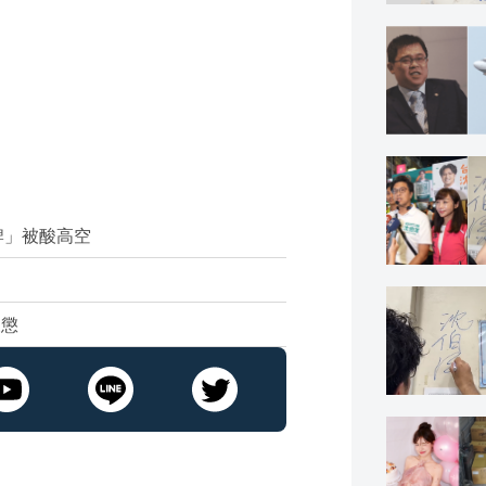
牌」被酸高空
嚴懲