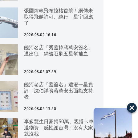
張國煒執飛布拉格首航！網傳未
取得飛越許可、繞行 星宇回應
了
2026.08.02 16:16
饒河名店「秀蓋掉蔣萬安簽名」
遭出征 網號召刷五星幫補血
2026.08.05 07:59
饒河老店「蓋簽名」遭灌一星負
評 沈伯洋盼蔣萬安出面勸支持
者
2026.08.05 13:50
李多慧生日豪捐50萬、親搭卡車
送物資 感性謝台灣：沒有大家
就沒我