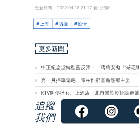
更新時間
2022.04.18 21:17 臺北時間
上海
防疫
疫情
更多新聞
中正紀念堂轉型藍反彈！ 蔣萬安拋「減碳
秀一月摔車傷疤 陳柏惟辭基進黨部主委
KTV叫傳播女、上酒店 北市警染疫扯謊遭
追蹤
我們