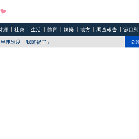
財經
社會
生活
體育
娛樂
地方
調查報告
節目列
99元開賣 備足12款商品祭祀超省力
一半洩進度「我闖禍了」
公
照撞《VOGUE》 陳智菡遭轟侵權急改圖