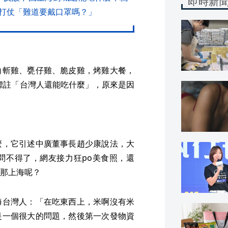
即時新
打仗「難道要戴口罩嗎？」
白斬雞、甕仔雞、脆皮雞，烤雞大餐，
標註「台灣人還能吃什麼」，原來是因
麼，它引述中廣董事長趙少康說法，大
問不得了，網友接力狂po美食照，還
那上海呢？
海台灣人：「在吃東西上，米啊沒有米
是一個很大的問題，然後第一次發物資