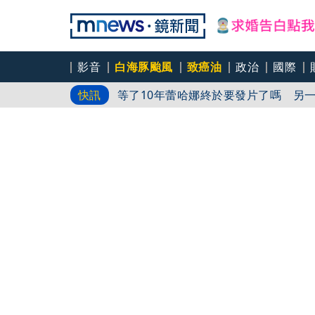
影音
白海豚颱風
致癌油
政治
國際
中元採買一袋搞定！萊爾富限量普渡袋5
快訊
等了10年蕾哈娜終於要發片了嗎 另
才爆「皮克敏」爭議又來！柯文哲生日