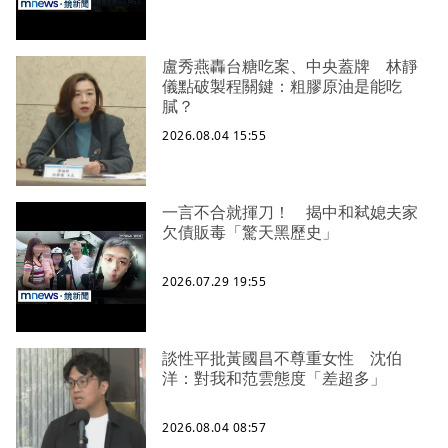
盧秀燕轟台糖吃案、中央蓋牌 林靜
儀點破製程關鍵：粗膠原油是能吃
膩？
2026.08.04 15:55
一言不合就揮刀！ 揭中和弒媳夫家
欠債販毒「驚天黑歷史」
2026.07.29 19:55
談性平批黃國昌不尊重女性 沈伯
洋：對我和范雲態度「差超多」
2026.08.04 08:57