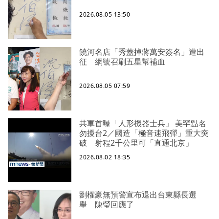
2026.08.05 13:50
饒河名店「秀蓋掉蔣萬安簽名」遭出
征 網號召刷五星幫補血
2026.08.05 07:59
共軍首曝「人形機器士兵」 美罕點名
勿擾台2／國造「極音速飛彈」重大突
破 射程2千公里可「直通北京」
2026.08.02 18:35
劉櫂豪無預警宣布退出台東縣長選
舉 陳瑩回應了