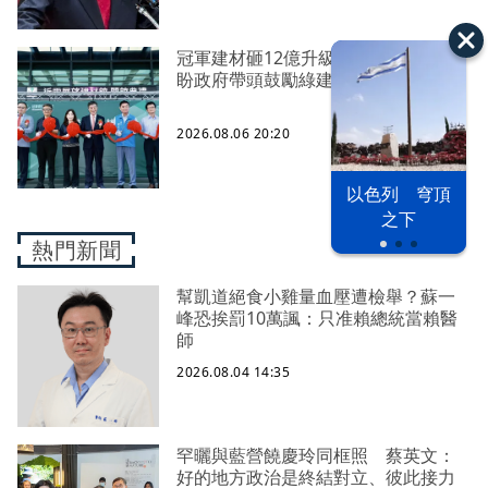
冠軍建材砸12億升級窯線抗房市寒冬
盼政府帶頭鼓勵綠建材
2026.08.06 20:20
以色列 穹頂
之下
熱門新聞
幫凱道絕食小雞量血壓遭檢舉？蘇一
峰恐挨罰10萬諷：只准賴總統當賴醫
師
2026.08.04 14:35
罕曬與藍營饒慶玲同框照 蔡英文：
好的地方政治是終結對立、彼此接力