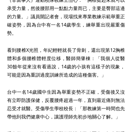
（非當事人）運動校隊教練王愷心：「胸椎挺起來就可以
承受力量，然後腰部用一點點力量而已，主要是臀部這邊
的力量。」議員開記者會，現場找來專業教練示範舉重正
確姿勢，因為台中有一名14歲學生，練舉重出現嚴重傷
勢。
看到腰椎X光照，年紀輕輕就長了骨刺，還出現第12胸椎
體和多個腰椎體輕度位移，醫師簡肇棟：「我個人從醫
30餘年從來沒有看過說，14歲的小孩有這樣子的現象，
可能是因為重訓過度訓練所造成的這種傷害。」
台中一名14歲國中生因為舉重姿勢不正確，受傷後又沒
有立即防護保健，反覆腰疼超過一年，直到最近痛到無法
忍受才就醫。受傷學生學校校長：「那教練第一時間也先
帶他到我們健康中心，讓護理師先初步地關心了解。」