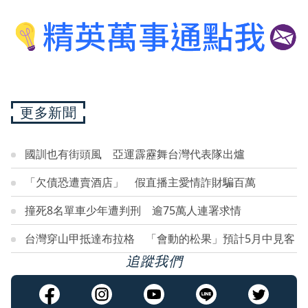
更多新聞
國訓也有街頭風 亞運霹靂舞台灣代表隊出爐
「欠債恐遭賣酒店」 假直播主愛情詐財騙百萬
撞死8名單車少年遭判刑 逾75萬人連署求情
台灣穿山甲抵達布拉格 「會動的松果」預計5月中見客
追蹤我們