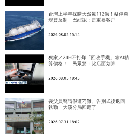
台灣上半年採購天然氣112億！祭停買
現貨反制 巴紐認：是重要客戶
2026.08.02 15:14
獨家／24H不打烊「回收手機」靠AI精
算價格！ 民眾驚：比店面划算
2026.08.05 18:45
喪父員警請假遭刁難、告別式後返回
執勤 大溪分局回應了
2026.07.31 18:02