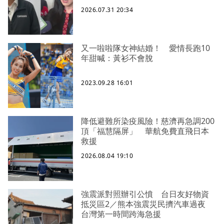
2026.07.31 20:34
又一啦啦隊女神結婚！ 愛情長跑10
年甜喊：黃衫不會脫
2023.09.28 16:01
降低避難所染疫風險！慈濟再急調200
頂「福慧隔屏」 華航免費直飛日本
救援
2026.08.04 19:10
強震派對照辦引公憤 台日友好物資
抵災區2／熊本強震災民擠汽車過夜
台灣第一時間跨海急援