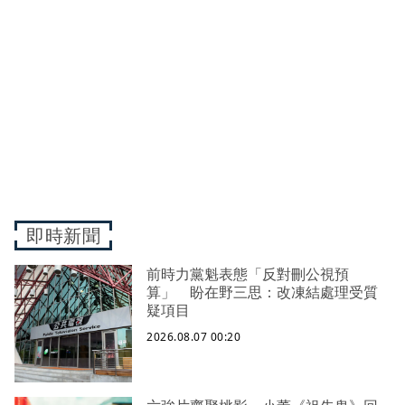
即時新聞
前時力黨魁表態「反對刪公視預
算」 盼在野三思：改凍結處理受質
疑項目
2026.08.07 00:20