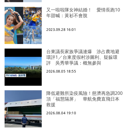
又一啦啦隊女神結婚！ 愛情長跑10
年甜喊：黃衫不會脫
2023.09.28 16:01
台東議長家族爭議連爆 涉占農地避
環評1／台東度假村涉圖利、疑躲環
評 吳秀華爭議：概無參與
2026.08.05 18:55
降低避難所染疫風險！慈濟再急調200
頂「福慧隔屏」 華航免費直飛日本
救援
2026.08.04 19:10