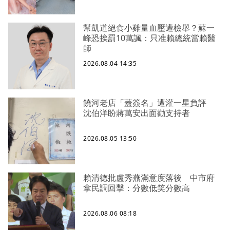
幫凱道絕食小雞量血壓遭檢舉？蘇一
峰恐挨罰10萬諷：只准賴總統當賴醫
師
2026.08.04 14:35
饒河老店「蓋簽名」遭灌一星負評
沈伯洋盼蔣萬安出面勸支持者
2026.08.05 13:50
賴清德批盧秀燕滿意度落後 中市府
拿民調回擊：分數低笑分數高
2026.08.06 08:18