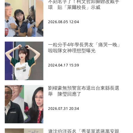
不刻名字了！柯文哲卸腳鐐改戴手
環 貼「萊爾校長」示威
2026.08.05 12:04
一粒分手4年學長男友「痛哭一晚」
啦啦隊女神理想型曝光
2024.04.17 15:39
劉櫂豪無預警宣布退出台東縣長選
舉 陳瑩回應了
2026.07.31 20:34
邀沈伯洋簽名「秀菜單遮蔣萬安親