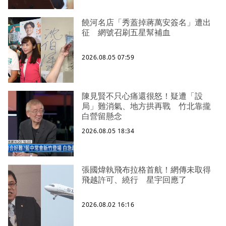
饒河名店「秀蓋掉蔣萬安簽名」遭出
征 網號召刷五星幫補血
2026.08.05 07:59
陳見賢不只心痛還很怒！疑遭「設
局」難消氣、地方拱再戰 竹北靠攏
白營留懸念
2026.08.05 18:34
張國煒執飛布拉格首航！網傳未取得
飛越許可、繞行 星宇回應了
2026.08.02 16:16