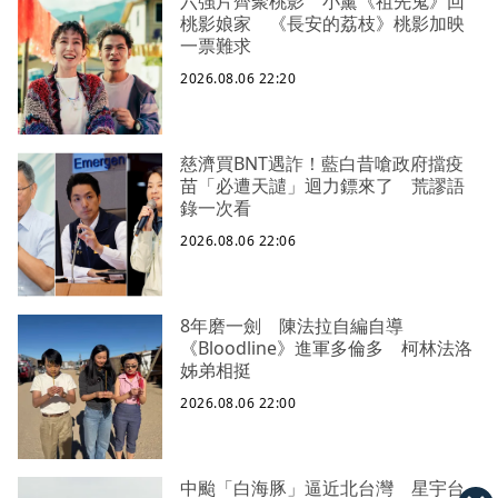
六強片齊聚桃影 小薰《祖先鬼》回
桃影娘家 《長安的荔枝》桃影加映
一票難求
2026.08.06 22:20
慈濟買BNT遇詐！藍白昔嗆政府擋疫
苗「必遭天譴」迴力鏢來了 荒謬語
錄一次看
2026.08.06 22:06
8年磨一劍 陳法拉自編自導
《Bloodline》進軍多倫多 柯林法洛
姊弟相挺
2026.08.06 22:00
中颱「白海豚」逼近北台灣 星宇台