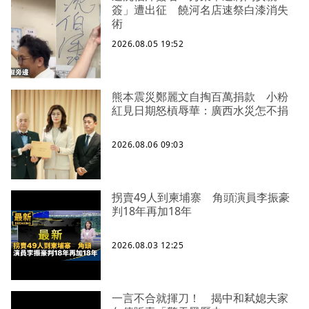
簽」遭出征 饒河名店速祭白漆消失
術
2026.08.05 19:52
熊本震災鄭麗文自掏百萬捐款 小粉
紅見日期怒槓辱華：廣西水災怎不捐
2026.08.06 09:03
拐賣49人到柬埔寨 角頭演員李振豪
判18年再加18年
2026.08.03 12:25
一言不合就揮刀！ 揭中和弒媳夫家