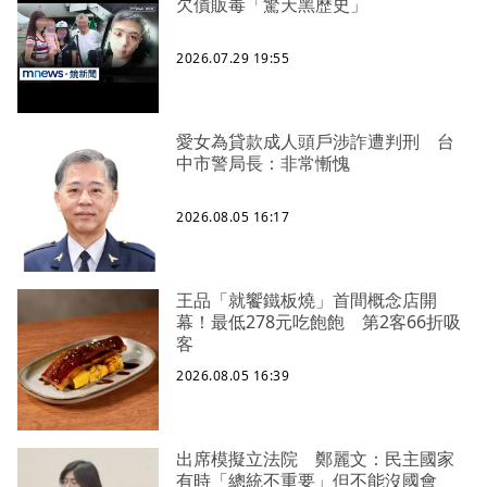
欠債販毒「驚天黑歷史」
2026.07.29 19:55
愛女為貸款成人頭戶涉詐遭判刑 台
中市警局長：非常慚愧
2026.08.05 16:17
王品「就饗鐵板燒」首間概念店開
幕！最低278元吃飽飽 第2客66折吸
客
2026.08.05 16:39
出席模擬立法院 鄭麗文：民主國家
有時「總統不重要」但不能沒國會