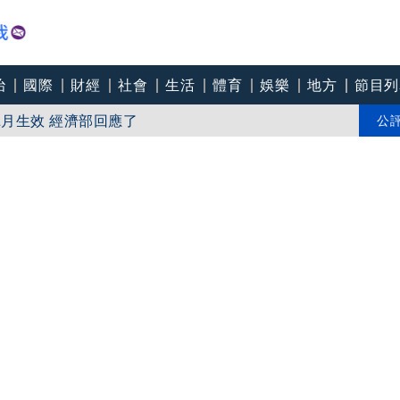
治
國際
財經
社會
生活
體育
娛樂
地方
節目列
川普又出招！多晶矽產品課15%關稅12月生效 經濟部回應了
「略增強」北台雨漸增
公
武器？藍白文宣瘋AI！中共大追稅富豪急逃？