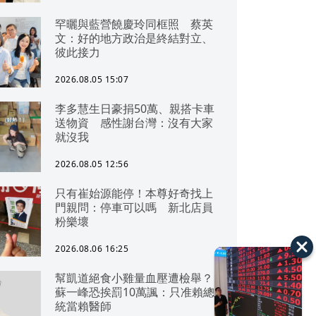
罕曬與藍營饒慶玲同框照 蔡英
文：好的地方政治是終結對立、
彼此接力
2026.08.05 15:07
李多慧生日豪捐50萬、親搭卡車
送物資 感性謝台灣：沒有大家
就沒我
2026.08.05 12:56
只有崔始源能停！本尊好奇找上
門親問：停車可以嗎 新北店員
粉樂壞
2026.08.06 16:25
幫凱道絕食小雞量血壓遭檢舉？
蘇一峰恐挨罰10萬諷：只准賴總
統當賴醫師