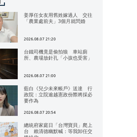
聞
姜厚任女友用舊姓嫁過人 交往
「農業處前夫」3個月就閃婚
2026.08.07 21:20
台鐵司機竟是偷拍狼 車站廁
所、農場放針孔「小孩也受害」
2026.08.07 21:00
藍白《兒少未來帳戶》送達 行
政院：立院逾越憲政份際將採必
要作為
2026.08.07 20:54
總統府家庭日「台灣寶貝」爬上
台 賴清德幽默喊：等我卸任交