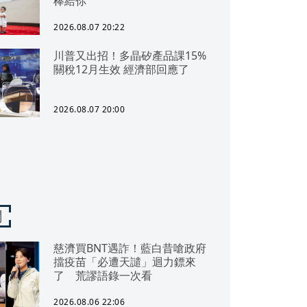
棒給你
2026.08.07 20:22
川普又出招！多晶矽產品課15%
關稅12月生效 經濟部回應了
2026.08.07 20:00
聞
慈濟買BNT遇詐！藍白昔嗆政府
擋疫苗「必遭天譴」迴力鏢來
了 荒謬語錄一次看
2026.08.06 22:06