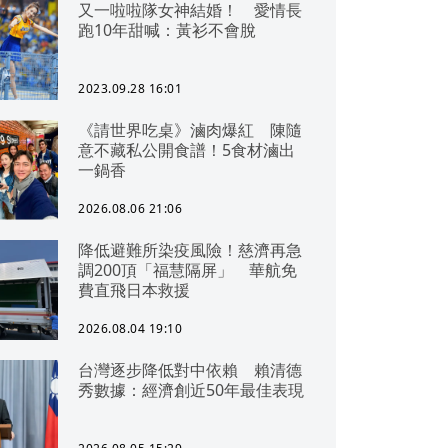
又一啦啦隊女神結婚！ 愛情長
跑10年甜喊：黃衫不會脫
2023.09.28 16:01
《請世界吃桌》滷肉爆紅 陳隨
意不藏私公開食譜！5食材滷出
一鍋香
2026.08.06 21:06
降低避難所染疫風險！慈濟再急
調200頂「福慧隔屏」 華航免
費直飛日本救援
2026.08.04 19:10
台灣逐步降低對中依賴 賴清德
秀數據：經濟創近50年最佳表現