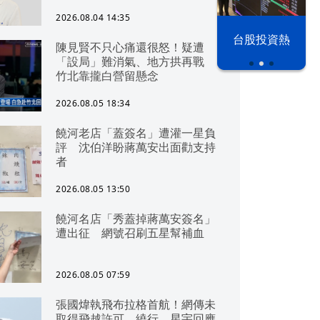
2026.08.04 14:35
漢光42演習
台股投資熱
陳見賢不只心痛還很怒！疑遭
「設局」難消氣、地方拱再戰
竹北靠攏白營留懸念
2026.08.05 18:34
饒河老店「蓋簽名」遭灌一星負
評 沈伯洋盼蔣萬安出面勸支持
者
2026.08.05 13:50
饒河名店「秀蓋掉蔣萬安簽名」
遭出征 網號召刷五星幫補血
2026.08.05 07:59
張國煒執飛布拉格首航！網傳未
取得飛越許可、繞行 星宇回應