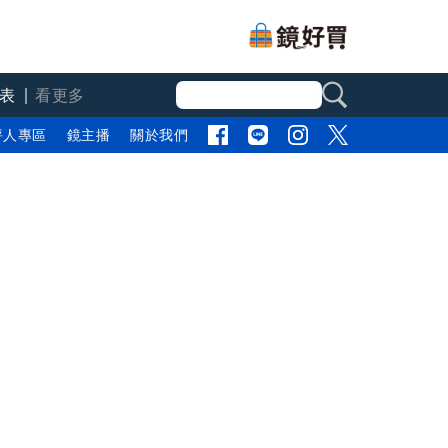
表
看更多
評人專區
鏡主播
關於我們