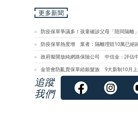
更多新聞
防疫保單爭議多！孩童確診父母「陪同隔離
防疫保單熱度增 業者：隔離理賠10萬已絕
政府擬開放純網路保險公司 中信金：評估
金管會防亂賣保單給銀髮族 9大新制10月上
追蹤
我們