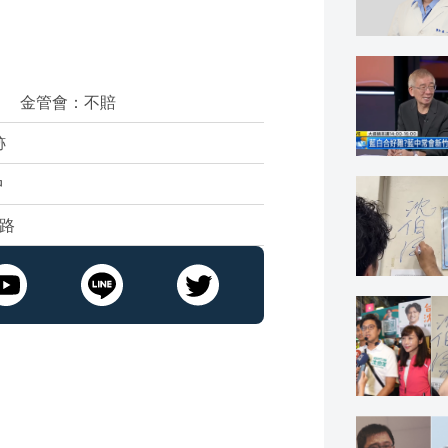
」 金管會：不賠
跡
中
路