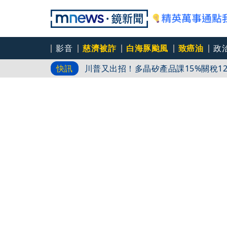
影音
慈濟被詐
白海豚颱風
致癌油
政
快訊
中颱白海豚「海警發布」！ 路徑向西
藍網軍講師扯共諜！暗網買個資成恐嚇