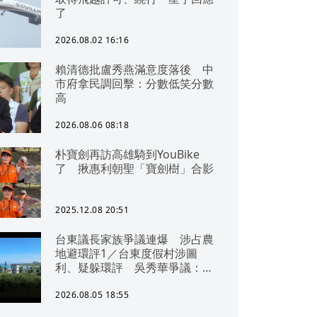
了
2026.08.02 16:16
賴清德批盧秀燕滿意度落後 中
市府拿民調回擊：分數低笑分數
高
2026.08.06 08:18
朴寶劍再訪高雄騎到YouBike
了 揪惠利朝聖「寶劍樹」合影
2025.12.08 20:51
台東議長家族爭議連爆 涉占農
地避環評1／台東度假村涉圖
利、疑躲環評 吳秀華爭議：概
無參與
2026.08.05 18:55