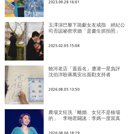
2023.09.28 16:01
玉澤演巴黎下跪獻女友戒指 經紀公
司否認祕密求婚「是慶生抓拍照」
2025.02.05 15:08
饒河老店「蓋簽名」遭灌一星負評
沈伯洋盼蔣萬安出面勸支持者
2026.08.05 13:50
農場文狂洗「離婚、女兒不是檢場
的」 李翊君闢謠：李媽一度當真
2026.08.06 18:29