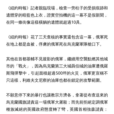
《紐約時報》記者親臨現場，檢查一旁柱子的受損痕跡和
遺體穿的暗藍色上衣，證實空拍機的這一幕不是假新聞，
在同一條街像這樣橫躺的遺體就超過10具。
《紐約時報》花了三天查核的事實還包含這一幕，俄軍死
在地上都是血被，俘虜的俄軍死在烏克蘭軍隊槍口下。
其他在首都基輔不見蹤影的俄軍，繼續用空襲點燃其他城
市的「戰火」，因為烏克蘭第三大城聶伯城的油庫遭俄羅
斯飛彈擊中，引起面積超過500坪的火災，俄軍更宣稱不
只這樣，利維夫文尼察的油庫也都在鎖定的攻擊範圍。
不願意停下來的暴行也讓教宗方濟各，拿著從布查送來的
烏克蘭國旗譴責這一場俄軍大屠殺；而先前拒絕定調俄軍
種族滅絕的英國政府態度轉了彎，英國首相強森譴責：