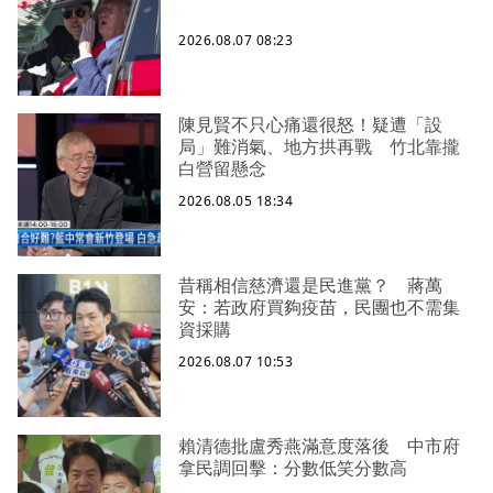
2026.08.07 08:23
陳見賢不只心痛還很怒！疑遭「設
局」難消氣、地方拱再戰 竹北靠攏
白營留懸念
2026.08.05 18:34
昔稱相信慈濟還是民進黨？ 蔣萬
安：若政府買夠疫苗，民團也不需集
資採購
2026.08.07 10:53
賴清德批盧秀燕滿意度落後 中市府
拿民調回擊：分數低笑分數高