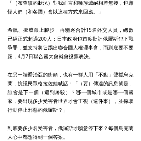
「（布查鎮的狀況）對我而言和種族滅絕相差無幾，也難
怪人們（和各國）會以這種方式來回應。」
希臘、挪威跟上腳步，再驅逐合計15名外交人員，總數
已經正式超過200人；日本政府也首度批評俄羅斯犯下戰
爭罪，並支持將它踢出聯合國人權理事會，而到底要不要
踢，4月7日聯合國大會就會投票表決。
在另一端喬治亞的街頭，也有一群人用「不動」聲援烏克
蘭，抗議民眾格拉佐娃喊話：「（要）傳達的訊息就是，
誰會是下一個（遭到屠殺）？哪一個城市或是哪一個國
家，要出現多少受害者世界才會正視（這件事），並採取
行動停止邪惡的俄羅斯？」
到底要多少名受害者，俄羅斯才願意停下來？每個烏克蘭
人心中都想得到一個答案。