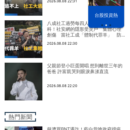
2026.08.08 22:31
漢光42演習
台股投資熱
八成社工過勞每四人有一人求助身心
科！社安網的隱形受災戶 集體心理
創傷 當社工成「體制代罪羊」 防
禦性社工不敢多做無奈趨勢？耗竭殆
2026.08.08 22:30
盡下的社安網危機｜社工消失中
父親節登小巨蛋開唱 想到離世三年的
爸爸 許富凱哭到眼淚鼻涕直流
2026.08.08 22:20
熱門新聞
慈濟買BNT遇詐！藍白昔嗆政府擋疫