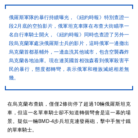
俄羅斯軍隊的暴行持續曝光，《紐約時報》特別查證一
段2月底的空拍影片，俄軍坦克車隊在布查大街瞄準一
名自行車騎士開火，《紐約時報》同時也查證了另外一
段烏克蘭軍處決俄羅斯士兵的影片，這時俄軍一邊撤出
烏克蘭首都基輔外，一邊血洗其他城市，包含空襲轟炸
烏克蘭各地油庫。現在連英國首相強森看到俄軍殺害平
民的暴行，態度都轉彎，表示俄軍和種族滅絕相差無
幾。
在烏克蘭布查鎮，僅僅2條街停了超過10輛俄羅斯坦克
車，但這一名單車騎士卻不知道轉個彎會是這一幕的場
景。疑似一輛BMD-4步兵坦克連發兩砲，擊中手無寸鐵
的單車騎士。