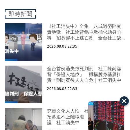
即時新聞
《社工消失中》全集 八成過勞陷究
責地獄 社工淪背鍋垃圾桶求助身心
科 招募趕不上逃亡潮 全台社工缺
口警報 揭薪資回捐黑幕 血汗錢遭
2026.08.08 22:35
剝削
全台首例過失致死判刑 社工陳尚潔
背「保證人地位」 機構脫身基層扛
責？剴剴案後人人自危｜社工消失中
2026.08.08 22:33
究責文化人人怕 社福缺口拉警報
招募追不上離職潮 低薪過勞誰來守
護｜社工消失中