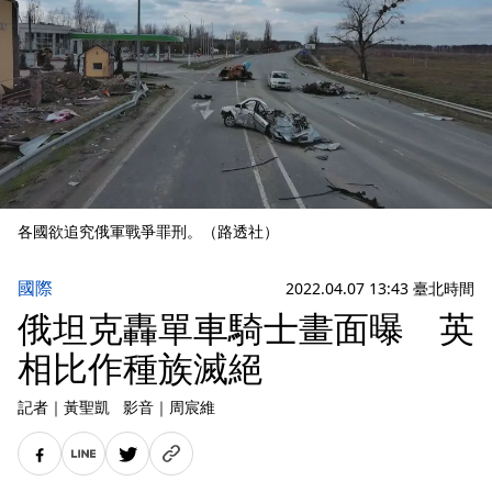
各國欲追究俄軍戰爭罪刑。（路透社）
國際
2022.04.07 13:43 臺北時間
俄坦克轟單車騎士畫面曝 英
相比作種族滅絕
記者
｜
黃聖凱
影音
｜
周宸維