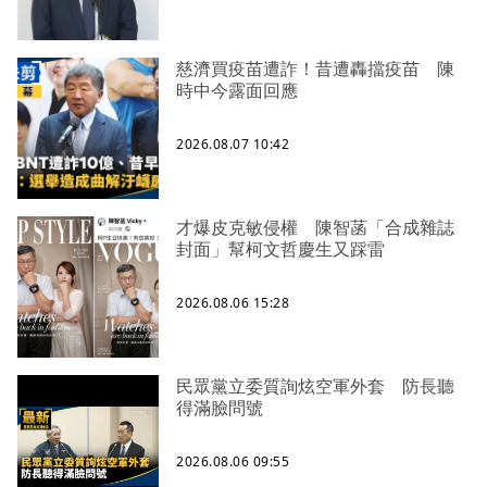
慈濟買疫苗遭詐！昔遭轟擋疫苗 陳
時中今露面回應
2026.08.07 10:42
才爆皮克敏侵權 陳智菡「合成雜誌
封面」幫柯文哲慶生又踩雷
2026.08.06 15:28
民眾黨立委質詢炫空軍外套 防長聽
得滿臉問號
2026.08.06 09:55