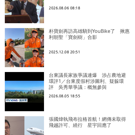
2026.08.06 08:18
朴寶劍再訪高雄騎到YouBike了 揪惠
利朝聖「寶劍樹」合影
2025.12.08 20:51
台東議長家族爭議連爆 涉占農地避
環評1／台東度假村涉圖利、疑躲環
評 吳秀華爭議：概無參與
2026.08.05 18:55
張國煒執飛布拉格首航！網傳未取得
飛越許可、繞行 星宇回應了