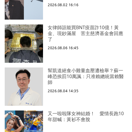
2026.08.02 16:16
女律師誆能買BNT疫苗詐10億！黃
金、現鈔滿屋 苦主慈濟基金會回應
了
2026.08.06 16:45
幫凱道絕食小雞量血壓遭檢舉？蘇一
峰恐挨罰10萬諷：只准賴總統當賴醫
師
2026.08.04 14:35
又一啦啦隊女神結婚！ 愛情長跑10
年甜喊：黃衫不會脫