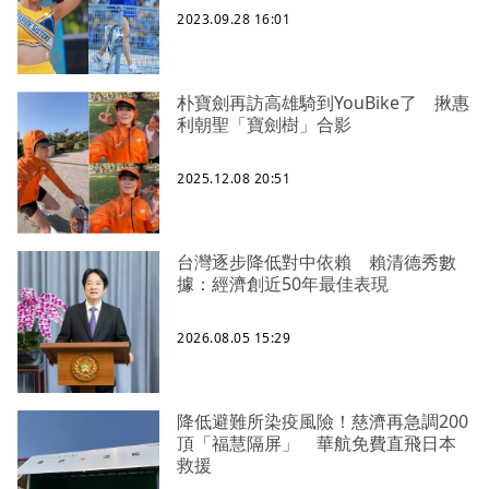
2023.09.28 16:01
朴寶劍再訪高雄騎到YouBike了 揪惠
利朝聖「寶劍樹」合影
2025.12.08 20:51
台灣逐步降低對中依賴 賴清德秀數
據：經濟創近50年最佳表現
2026.08.05 15:29
降低避難所染疫風險！慈濟再急調200
頂「福慧隔屏」 華航免費直飛日本
救援