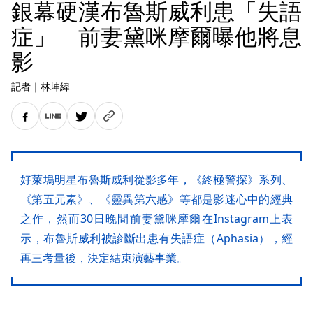
銀幕硬漢布魯斯威利患「失語
症」 前妻黛咪摩爾曝他將息
影
記者
｜
林坤緯
好萊塢明星布魯斯威利從影多年，《終極警探》系列、
《第五元素》、《靈異第六感》等都是影迷心中的經典
之作，然而30日晚間前妻黛咪摩爾在Instagram上表
示，布魯斯威利被診斷出患有失語症（Aphasia），經
再三考量後，決定結束演藝事業。