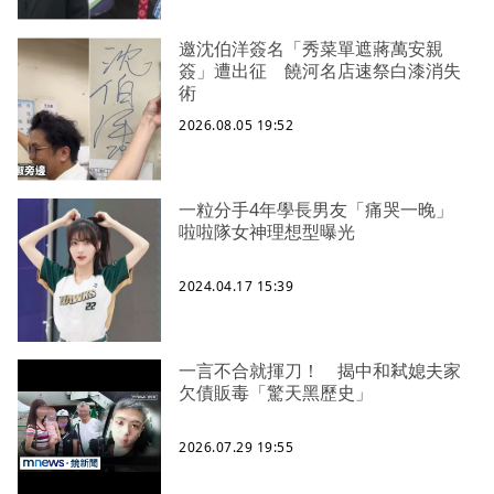
邀沈伯洋簽名「秀菜單遮蔣萬安親
簽」遭出征 饒河名店速祭白漆消失
術
2026.08.05 19:52
一粒分手4年學長男友「痛哭一晚」
啦啦隊女神理想型曝光
2024.04.17 15:39
一言不合就揮刀！ 揭中和弒媳夫家
欠債販毒「驚天黑歷史」
2026.07.29 19:55