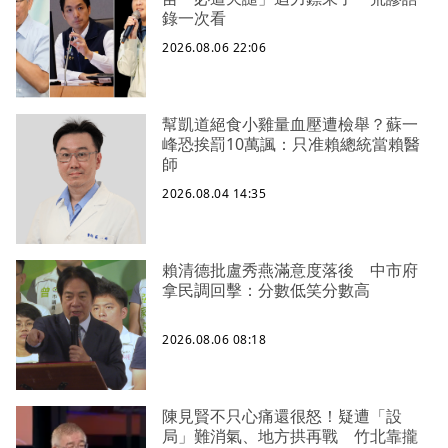
錄一次看
2026.08.06 22:06
幫凱道絕食小雞量血壓遭檢舉？蘇一
峰恐挨罰10萬諷：只准賴總統當賴醫
師
2026.08.04 14:35
賴清德批盧秀燕滿意度落後 中市府
拿民調回擊：分數低笑分數高
2026.08.06 08:18
陳見賢不只心痛還很怒！疑遭「設
局」難消氣、地方拱再戰 竹北靠攏