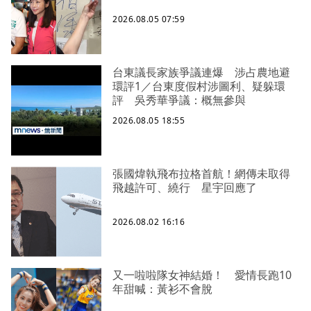
2026.08.05 07:59
台東議長家族爭議連爆 涉占農地避
環評1／台東度假村涉圖利、疑躲環
評 吳秀華爭議：概無參與
2026.08.05 18:55
張國煒執飛布拉格首航！網傳未取得
飛越許可、繞行 星宇回應了
2026.08.02 16:16
又一啦啦隊女神結婚！ 愛情長跑10
年甜喊：黃衫不會脫