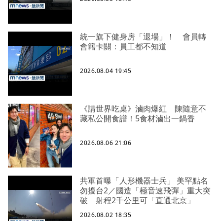
統一旗下健身房「退場」！ 會員轉
會籍卡關：員工都不知道
2026.08.04 19:45
《請世界吃桌》滷肉爆紅 陳隨意不
藏私公開食譜！5食材滷出一鍋香
2026.08.06 21:06
共軍首曝「人形機器士兵」 美罕點名
勿擾台2／國造「極音速飛彈」重大突
破 射程2千公里可「直通北京」
2026.08.02 18:35