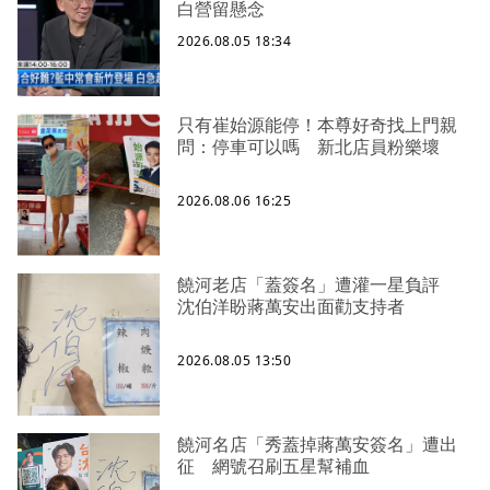
白營留懸念
2026.08.05 18:34
只有崔始源能停！本尊好奇找上門親
問：停車可以嗎 新北店員粉樂壞
2026.08.06 16:25
饒河老店「蓋簽名」遭灌一星負評
沈伯洋盼蔣萬安出面勸支持者
2026.08.05 13:50
饒河名店「秀蓋掉蔣萬安簽名」遭出
征 網號召刷五星幫補血