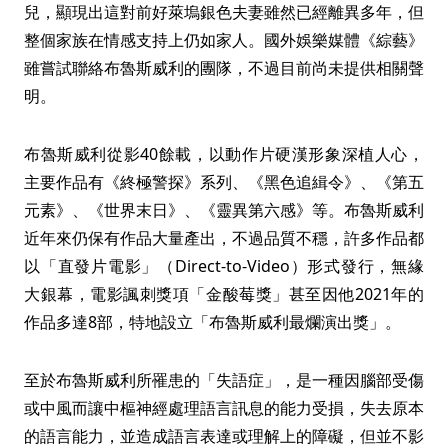
兒，顯現出這對前好萊塢銀色夫妻雖然已經離異多年，但
整個家族在情感支持上仍如家人。國外娛樂媒體《綜藝》
雖嘗試聯絡布魯斯威利的團隊，不過目前尚未提供相關聲
明。
布魯斯威利從影40餘載，以動作片硬漢形象深植人心，
主要作品有《終極警探》系列、《黑色追緝令》、《第五
元素》、《世界末日》、《靈異第六感》等。布魯斯威利
近年來仍保有作品大量產出，不過品質不穩，許多作品都
以「直發片電影」（Direct-to-Video）形式發行，無緣
大銀幕，電影諷刺獎項「金酸莓獎」甚至因他2021年的
作品多達8部，特地設立「布魯斯威利最爛演出獎」。
至於布魯斯威利所罹患的「失語症」，是一種因腦部受傷
或中風而讓中樞神經處理語言訊息的能力受損，失去原本
的語言能力，並造成語言表達或理解上的障礙，但並不影