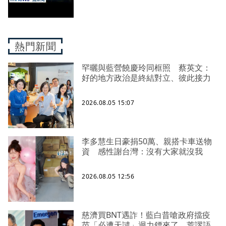
熱門新聞
罕曬與藍營饒慶玲同框照 蔡英文：
好的地方政治是終結對立、彼此接力
2026.08.05 15:07
李多慧生日豪捐50萬、親搭卡車送物
資 感性謝台灣：沒有大家就沒我
2026.08.05 12:56
慈濟買BNT遇詐！藍白昔嗆政府擋疫
苗「必遭天譴」迴力鏢來了 荒謬語