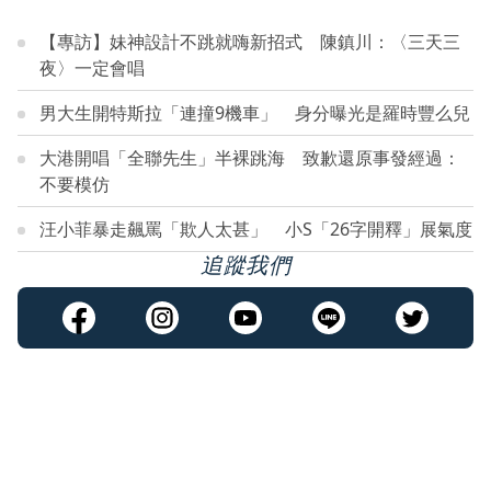
【專訪】妹神設計不跳就嗨新招式 陳鎮川：〈三天三
夜〉一定會唱
男大生開特斯拉「連撞9機車」 身分曝光是羅時豐么兒
大港開唱「全聯先生」半裸跳海 致歉還原事發經過：
不要模仿
汪小菲暴走飆罵「欺人太甚」 小S「26字開釋」展氣度
追蹤我們