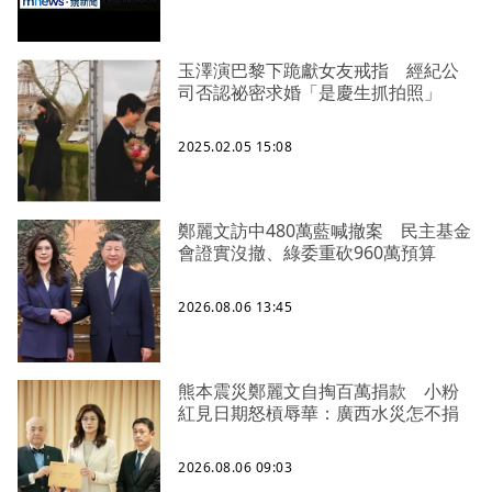
玉澤演巴黎下跪獻女友戒指 經紀公
司否認祕密求婚「是慶生抓拍照」
2025.02.05 15:08
鄭麗文訪中480萬藍喊撤案 民主基金
會證實沒撤、綠委重砍960萬預算
2026.08.06 13:45
熊本震災鄭麗文自掏百萬捐款 小粉
紅見日期怒槓辱華：廣西水災怎不捐
2026.08.06 09:03