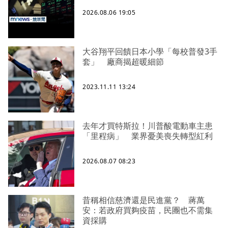
2026.08.06 19:05
大谷翔平回饋日本小學「每校普發3手
套」 廠商揭超暖細節
2023.11.11 13:24
去年才買特斯拉！川普酸電動車主患
「里程病」 業界憂美喪失轉型紅利
2026.08.07 08:23
昔稱相信慈濟還是民進黨？ 蔣萬
安：若政府買夠疫苗，民團也不需集
資採購