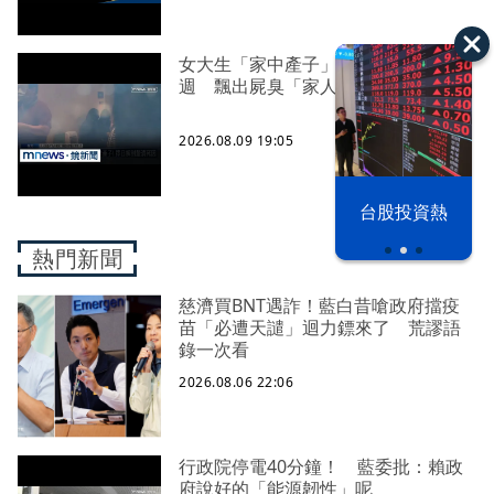
女大生「家中產子」包巾藏屍近一
週 飄出屍臭「家人才知」
2026.08.09 19:05
漢光42演習
台股投資熱
熱門新聞
慈濟買BNT遇詐！藍白昔嗆政府擋疫
苗「必遭天譴」迴力鏢來了 荒謬語
錄一次看
2026.08.06 22:06
行政院停電40分鐘！ 藍委批：賴政
府說好的「能源韌性」呢