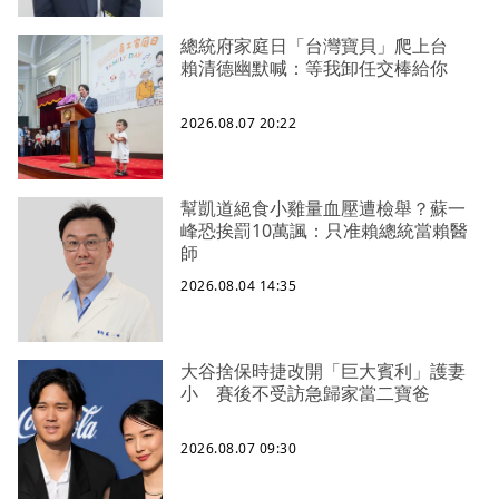
總統府家庭日「台灣寶貝」爬上台
賴清德幽默喊：等我卸任交棒給你
2026.08.07 20:22
幫凱道絕食小雞量血壓遭檢舉？蘇一
峰恐挨罰10萬諷：只准賴總統當賴醫
師
2026.08.04 14:35
大谷捨保時捷改開「巨大賓利」護妻
小 賽後不受訪急歸家當二寶爸
2026.08.07 09:30