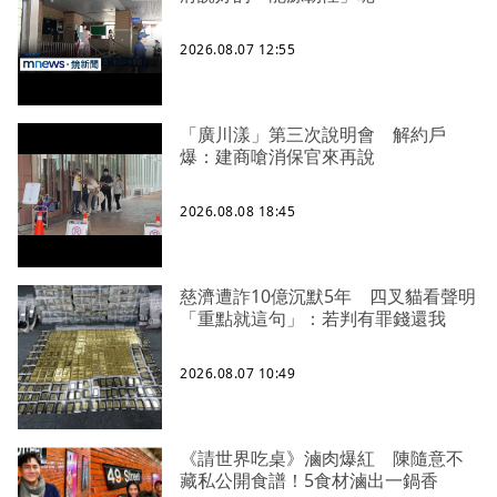
2026.08.07 12:55
「廣川漾」第三次說明會 解約戶
爆：建商嗆消保官來再說
2026.08.08 18:45
慈濟遭詐10億沉默5年 四叉貓看聲明
「重點就這句」：若判有罪錢還我
2026.08.07 10:49
《請世界吃桌》滷肉爆紅 陳隨意不
藏私公開食譜！5食材滷出一鍋香