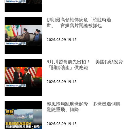
伊朗最高領袖傳病危「恐隨時過
世」 官媒舊片闢謠被抓包
2026.08.09 19:15
9月川習會前先出招！ 美國鉅額投資
「關鍵礦產」供應鏈
2026.08.09 19:15
颱風攪局亂航班起降 多班機遇側風
驚險重飛、轉降
2026.08.09 19:15