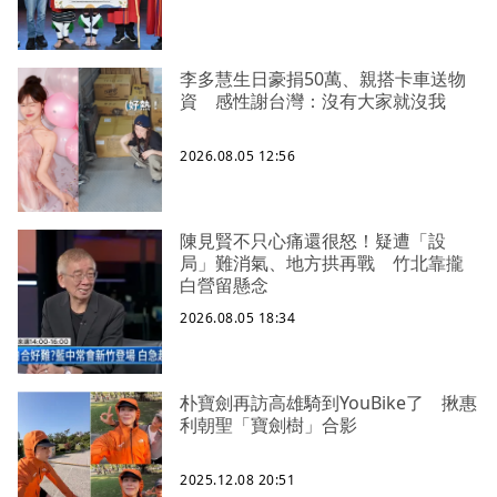
李多慧生日豪捐50萬、親搭卡車送物
資 感性謝台灣：沒有大家就沒我
2026.08.05 12:56
陳見賢不只心痛還很怒！疑遭「設
局」難消氣、地方拱再戰 竹北靠攏
白營留懸念
2026.08.05 18:34
朴寶劍再訪高雄騎到YouBike了 揪惠
利朝聖「寶劍樹」合影
2025.12.08 20:51