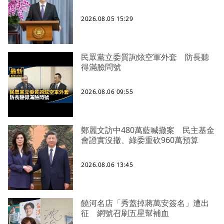
2026.08.05 15:29
民眾黨立委質詢炫空軍外套 防長聽
得滿臉問號
2026.08.06 09:55
鄭麗文訪中480萬藍喊撤案 民主基金
會證實沒撤、綠委重砍960萬預算
2026.08.06 13:45
饒河名店「秀蓋掉蔣萬安簽名」遭出
征 網號召刷五星幫補血