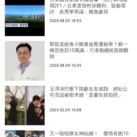
環評1／台東度假村涉圖利、疑躲環
評 吳秀華爭議：概無參與
2026.08.05 18:55
幫凱道絕食小雞量血壓遭檢舉？蘇一
峰恐挨罰10萬諷：只准賴總統當賴醫
師
2026.08.04 14:35
玉澤演巴黎下跪獻女友戒指 經紀公
司否認祕密求婚「是慶生抓拍照」
2025.02.05 15:08
又一啦啦隊女神結婚！ 愛情長跑10