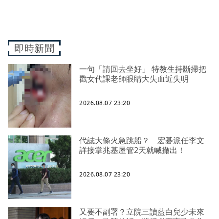
即時新聞
一句「請回去坐好」 特教生持斷掃把
戳女代課老師眼睛大失血近失明
2026.08.07 23:20
代誌大條火急跳船？ 宏碁派任李文
詳接掌兆基屋管2天就喊撤出！
2026.08.07 23:20
又要不副署？立院三讀藍白兒少未來