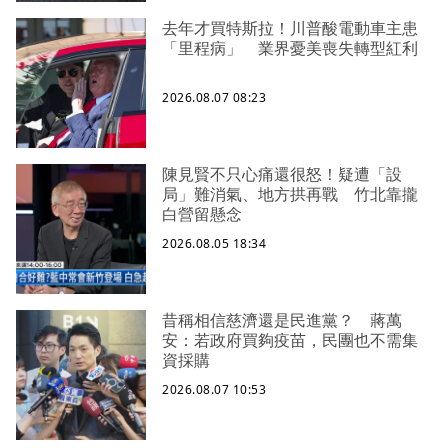
去年才買特斯拉！川普酸電動車主患
「里程病」 業界憂美喪失轉型紅利
2026.08.07 08:23
陳見賢不只心痛還很怒！疑遭「設
局」難消氣、地方拱再戰 竹北靠攏
白營留懸念
2026.08.05 18:34
昔稱相信慈濟還是民進黨？ 蔣萬
安：若政府買夠疫苗，民團也不需集
資採購
2026.08.07 10:53