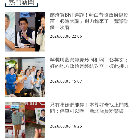
熱門新聞
慈濟買BNT遇詐！藍白昔嗆政府擋疫
苗「必遭天譴」迴力鏢來了 荒謬語
錄一次看
2026.08.06 22:06
罕曬與藍營饒慶玲同框照 蔡英文：
好的地方政治是終結對立、彼此接力
2026.08.05 15:07
只有崔始源能停！本尊好奇找上門親
問：停車可以嗎 新北店員粉樂壞
2026.08.06 16:25