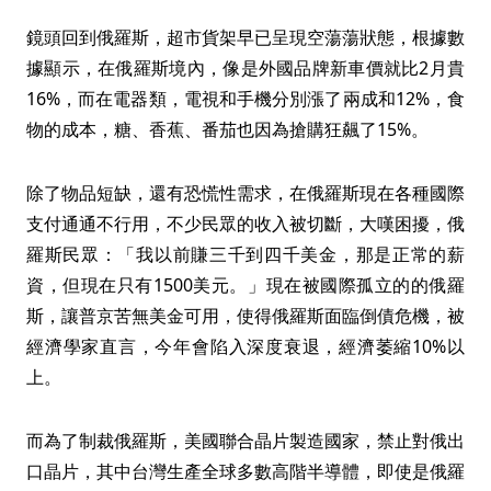
鏡頭回到俄羅斯，超市貨架早已呈現空蕩蕩狀態，根據數
據顯示，在俄羅斯境內，像是外國品牌新車價就比2月貴
16%，而在電器類，電視和手機分別漲了兩成和12%，食
物的成本，糖、香蕉、番茄也因為搶購狂飆了15%。
除了物品短缺，還有恐慌性需求，在俄羅斯現在各種國際
支付通通不行用，不少民眾的收入被切斷，大嘆困擾，俄
羅斯民眾：「我以前賺三千到四千美金，那是正常的薪
資，但現在只有1500美元。」現在被國際孤立的的俄羅
斯，讓普京苦無美金可用，使得俄羅斯面臨倒債危機，被
經濟學家直言，今年會陷入深度衰退，經濟萎縮10%以
上。
而為了制裁俄羅斯，美國聯合晶片製造國家，禁止對俄出
口晶片，其中台灣生產全球多數高階半導體，即使是俄羅