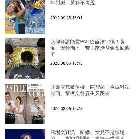
年甜喊：黃衫不會脫
2023.09.28 16:01
女律師誆能買BNT疫苗詐10億！黃
金、現鈔滿屋 苦主慈濟基金會回應
了
2026.08.06 16:45
才爆皮克敏侵權 陳智菡「合成雜誌
封面」幫柯文哲慶生又踩雷
2026.08.06 15:28
農場文狂洗「離婚、女兒不是檢場
的」 李翊君闢謠：李媽一度當真