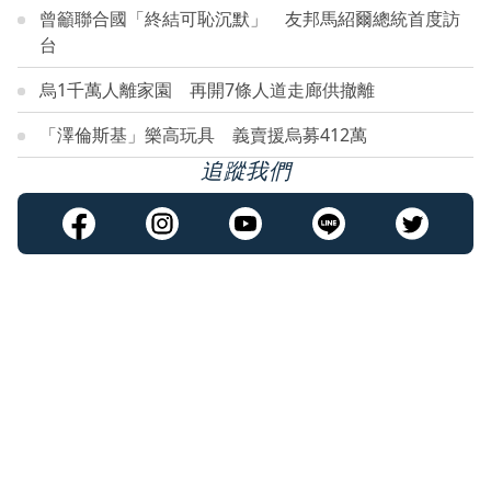
曾籲聯合國「終結可恥沉默」 友邦馬紹爾總統首度訪
台
烏1千萬人離家園 再開7條人道走廊供撤離
「澤倫斯基」樂高玩具 義賣援烏募412萬
追蹤我們