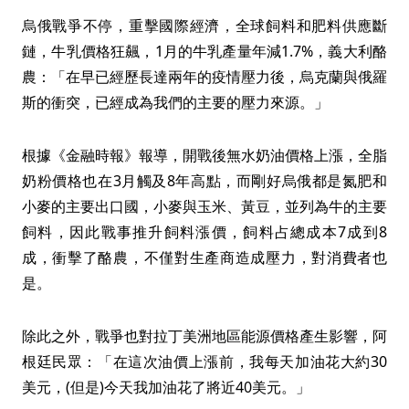
烏俄戰爭不停，重擊國際經濟，全球飼料和肥料供應斷
鏈，牛乳價格狂飆，1月的牛乳產量年減1.7%，義大利酪
農：「在早已經歷長達兩年的疫情壓力後，烏克蘭與俄羅
斯的衝突，已經成為我們的主要的壓力來源。」
根據《金融時報》報導，開戰後無水奶油價格上漲，全脂
奶粉價格也在3月觸及8年高點，而剛好烏俄都是氮肥和
小麥的主要出口國，小麥與玉米、黃豆，並列為牛的主要
飼料，因此戰事推升飼料漲價，飼料占總成本7成到8
成，衝擊了酪農，不僅對生產商造成壓力，對消費者也
是。
除此之外，戰爭也對拉丁美洲地區能源價格產生影響，阿
根廷民眾：「在這次油價上漲前，我每天加油花大約30
美元，(但是)今天我加油花了將近40美元。」