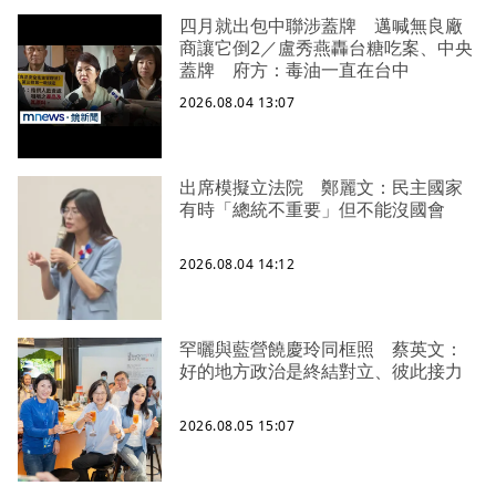
四月就出包中聯涉蓋牌 邁喊無良廠
商讓它倒2／盧秀燕轟台糖吃案、中央
蓋牌 府方：毒油一直在台中
2026.08.04 13:07
出席模擬立法院 鄭麗文：民主國家
有時「總統不重要」但不能沒國會
2026.08.04 14:12
罕曬與藍營饒慶玲同框照 蔡英文：
好的地方政治是終結對立、彼此接力
2026.08.05 15:07