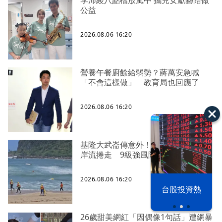
公益
2026.08.06 16:20
營養午餐廚餘給弱勢？蔣萬安急喊
「不會這樣做」 教育局也回應了
2026.08.06 16:20
基隆大武崙傳意外！29歲泳客疑遭離
岸流捲走 9級強風阻搜救
2026.08.06 16:20
以色列 穹頂
台股投資熱
之下
26歲甜美網紅「因偶像1句話」遭網暴