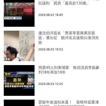
狂讓利 買房「最高折130萬」
2026.08.02 18:45
邀沈伯洋簽名「秀菜單遮蔣萬安親
簽」遭出征 饒河名店速祭白漆消失
術
2026.08.05 19:52
拐賣49人到柬埔寨 角頭演員李振豪
判18年再加18年
2026.08.03 12:25
質疑年改溢扣未還！ 翁曉玲提案凍