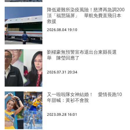
降低避難所染疫風險！慈濟再急調200
頂「福慧隔屏」 華航免費直飛日本
救援
2026.08.04 19:10
劉櫂豪無預警宣布退出台東縣長選
舉 陳瑩回應了
2026.07.31 20:34
又一啦啦隊女神結婚！ 愛情長跑10
年甜喊：黃衫不會脫
2023.09.28 16:01