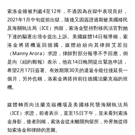
索洛金雖被判處4至12年，不過因為在獄中表現良好，
2021年1月中旬提前出獄，隨後又因簽證過期被美國移民
及海關執法局（ICE）拘留，索洛金堅持對移民法官對她
下達的驅逐出境令提出上訴。美國媒體14日報導稱，索
洛金將搭機返回德國，媒體紛紛向其律師艾若拉
（Manny Arora）求證，律師對部分報導不予回應，倒
是向《紐約郵報》表示，他在14日晚間提出緊急申請，
希望2月17日簽署、有效期限30天的遣返令能往後延長一
個月，另外也稱，洛索金將搭持前往德國法蘭克福的班
機。
媒體轉而向法蘭克福機場及美國移民暨海關執法局
（ICE）求證，前者表示，直至15日下午，並未看到索洛
金身影，後者則稱，索洛金從未離開拘留所，外界無從得
知索洛金和律師的意圖。