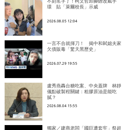
不刻名字了！柯文哲卸腳鐐改戴手
環 貼「萊爾校長」示威
2026.08.05 12:04
一言不合就揮刀！ 揭中和弒媳夫家
欠債販毒「驚天黑歷史」
2026.07.29 19:55
盧秀燕轟台糖吃案、中央蓋牌 林靜
儀點破製程關鍵：粗膠原油是能吃
膩？
2026.08.04 15:55
獨家／建商老闆「國巨遭套牢」祭超