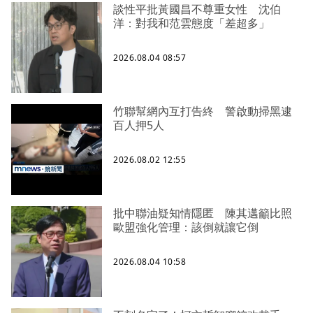
談性平批黃國昌不尊重女性 沈伯
洋：對我和范雲態度「差超多」
2026.08.04 08:57
竹聯幫網內互打告終 警啟動掃黑逮
百人押5人
2026.08.02 12:55
批中聯油疑知情隱匿 陳其邁籲比照
歐盟強化管理：該倒就讓它倒
2026.08.04 10:58