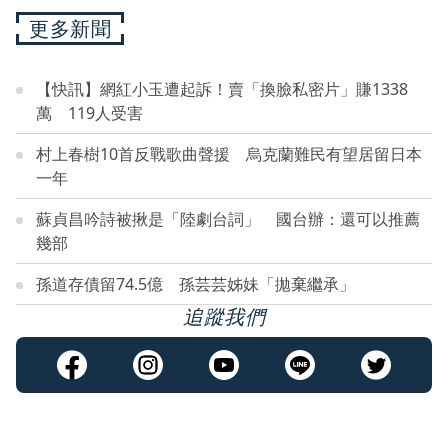
更多新聞
【快訊】網紅小玉遭起訴！賣「換臉私密片」賺1338
萬 119人受害
村上春樹10首反戰歌曲聲援 烏克蘭難民有望居留日本
一年
蘇貞昌吟詩被揪是「陸劇台詞」 國台辦：還可以推薦
幾部
孫道存債留74.5億 孫芸芸姊妹「拋棄繼承」
追蹤我們