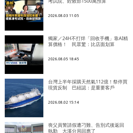
考試院、銓敘部1500萬預算
2026.08.03 11:05
獨家／24H不打烊「回收手機」靠AI精
算價格！ 民眾驚：比店面划算
2026.08.05 18:45
台灣上半年採購天然氣112億！祭停買
現貨反制 巴紐認：是重要客戶
2026.08.02 15:14
喪父員警請假遭刁難、告別式後返回
執勤 大溪分局回應了