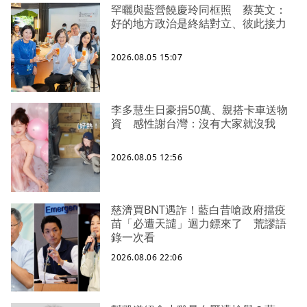
罕曬與藍營饒慶玲同框照 蔡英文：
好的地方政治是終結對立、彼此接力
2026.08.05 15:07
李多慧生日豪捐50萬、親搭卡車送物
資 感性謝台灣：沒有大家就沒我
2026.08.05 12:56
慈濟買BNT遇詐！藍白昔嗆政府擋疫
苗「必遭天譴」迴力鏢來了 荒謬語
錄一次看
2026.08.06 22:06