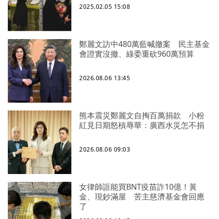
2025.02.05 15:08
鄭麗文訪中480萬藍喊撤案 民主基金
會證實沒撤、綠委重砍960萬預算
2026.08.06 13:45
熊本震災鄭麗文自掏百萬捐款 小粉
紅見日期怒槓辱華：廣西水災怎不捐
2026.08.06 09:03
女律師誆能買BNT疫苗詐10億！黃
金、現鈔滿屋 苦主慈濟基金會回應
了