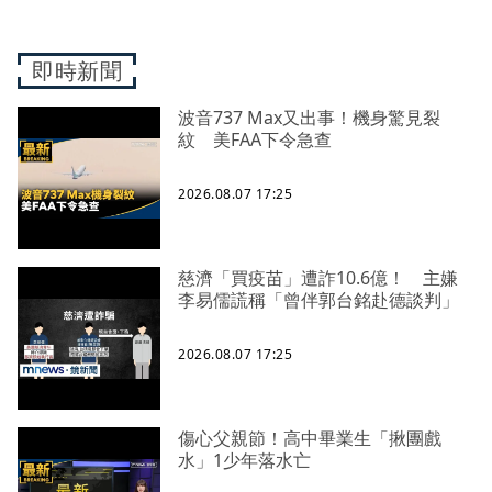
即時新聞
波音737 Max又出事！機身驚見裂
紋 美FAA下令急查
2026.08.07 17:25
慈濟「買疫苗」遭詐10.6億！ 主嫌
李易儒謊稱「曾伴郭台銘赴德談判」
2026.08.07 17:25
傷心父親節！高中畢業生「揪團戲
水」1少年落水亡