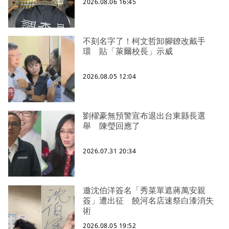
2026.08.06 16:45
不刻名字了！柯文哲卸腳鐐改戴手
環 貼「萊爾校長」示威
2026.08.05 12:04
劉櫂豪無預警宣布退出台東縣長選
舉 陳瑩回應了
2026.07.31 20:34
邀沈伯洋簽名「秀菜單遮蔣萬安親
簽」遭出征 饒河名店速祭白漆消失
術
2026.08.05 19:52