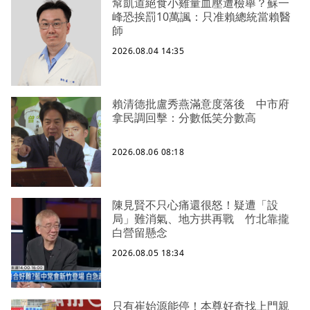
幫凱道絕食小雞量血壓遭檢舉？蘇一
峰恐挨罰10萬諷：只准賴總統當賴醫
師
2026.08.04 14:35
賴清德批盧秀燕滿意度落後 中市府
拿民調回擊：分數低笑分數高
2026.08.06 08:18
陳見賢不只心痛還很怒！疑遭「設
局」難消氣、地方拱再戰 竹北靠攏
白營留懸念
2026.08.05 18:34
只有崔始源能停！本尊好奇找上門親