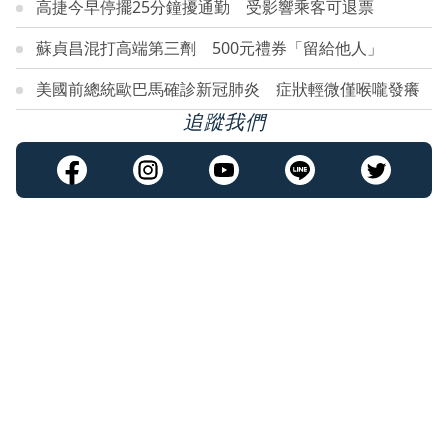
高捷今早停擺25分鐘擾通勤 受影響乘客可退票
蘇貞昌混打高端第三劑 500元禮券「留給他人」
美國前總統歐巴馬確診新冠肺炎 症狀輕微僅喉嚨發癢
追蹤我們