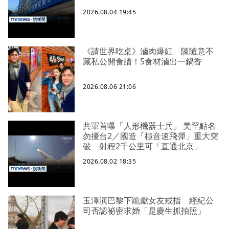
2026.08.04 19:45
《請世界吃桌》滷肉爆紅 陳隨意不
藏私公開食譜！5食材滷出一鍋香
2026.08.06 21:06
共軍首曝「人形機器士兵」 美罕點名
勿擾台2／國造「極音速飛彈」重大突
破 射程2千公里可「直通北京」
2026.08.02 18:35
玉澤演巴黎下跪獻女友戒指 經紀公
司否認祕密求婚「是慶生抓拍照」