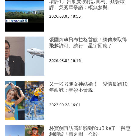
環評1／台東度假村涉圖利、疑躲環
評 吳秀華爭議：概無參與
2026.08.05 18:55
張國煒執飛布拉格首航！網傳未取得
飛越許可、繞行 星宇回應了
2026.08.02 16:16
又一啦啦隊女神結婚！ 愛情長跑10
年甜喊：黃衫不會脫
2023.09.28 16:01
朴寶劍再訪高雄騎到YouBike了 揪惠
利朝聖「寶劍樹」合影