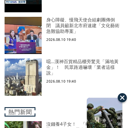
身心障礙、慢飛天使合組劇團傳倒
閉 議員籲新北市府速建「文化藝術
急難協助專案」
2026.08.10 19:40
噁…漢神百貨精品櫃旁驚見「滿地黃
金」！ 民眾路過嚇壞「業者這樣
說」
2026.08.10 19:40
熱門新聞
沒錢養4子女！ 「哈利波特」女星轉