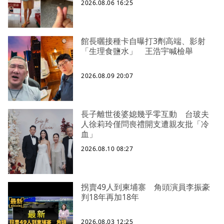
2026.08.06 16:25
館長曬接種卡自曝打3劑高端、影射
「生理食鹽水」 王浩宇喊檢舉
2026.08.09 20:07
長子離世後婆媳幾乎零互動 台玻夫
人徐莉玲僅問喪禮開支遭親友批「冷
血」
2026.08.10 08:27
拐賣49人到柬埔寨 角頭演員李振豪
判18年再加18年
2026.08.03 12:25