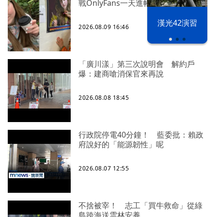
戰OnlyFans一天進帳65萬
漢光42演習
2026.08.09 16:46
「廣川漾」第三次說明會 解約戶
爆：建商嗆消保官來再說
2026.08.08 18:45
行政院停電40分鐘！ 藍委批：賴政
府說好的「能源韌性」呢
2026.08.07 12:55
不捨被宰！ 志工「買牛救命」從綠
島跨海送雲林安養