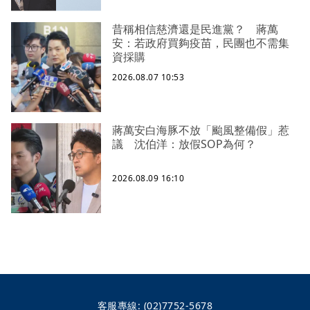
昔稱相信慈濟還是民進黨？ 蔣萬
安：若政府買夠疫苗，民團也不需集
資採購
2026.08.07 10:53
蔣萬安白海豚不放「颱風整備假」惹
議 沈伯洋：放假SOP為何？
2026.08.09 16:10
客服專線:
(02)7752-5678