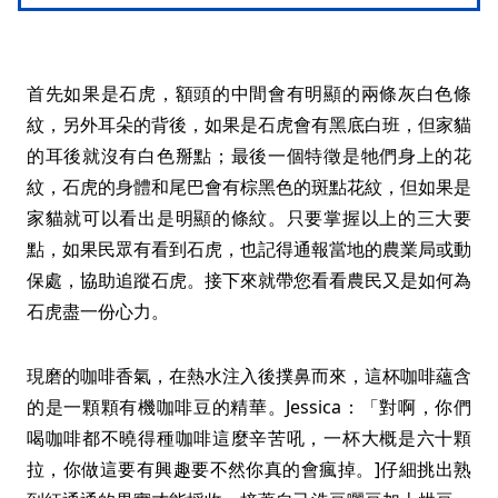
首先如果是石虎，額頭的中間會有明顯的兩條灰白色條
紋，另外耳朵的背後，如果是石虎會有黑底白班，但家貓
的耳後就沒有白色掰點；最後一個特徵是牠們身上的花
紋，石虎的身體和尾巴會有棕黑色的斑點花紋，但如果是
家貓就可以看出是明顯的條紋。只要掌握以上的三大要
點，如果民眾有看到石虎，也記得通報當地的農業局或動
保處，協助追蹤石虎。接下來就帶您看看農民又是如何為
石虎盡一份心力。
現磨的咖啡香氣，在熱水注入後撲鼻而來，這杯咖啡蘊含
的是一顆顆有機咖啡豆的精華。Jessica：「對啊，你們
喝咖啡都不曉得種咖啡這麼辛苦吼，一杯大概是六十顆
拉，你做這要有興趣要不然你真的會瘋掉。]仔細挑出熟