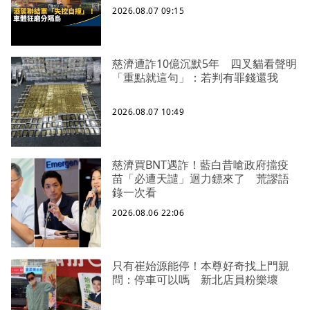
2026.08.07 09:15
慈濟遭詐10億沉默5年 四叉貓看聲明
「重點就這句」：若判有罪錢還我
2026.08.07 10:49
慈濟買BNT遇詐！藍白昔嗆政府擋疫
苗「必遭天譴」迴力鏢來了 荒謬語
錄一次看
2026.08.06 22:06
只有崔始源能停！本尊好奇找上門親
問：停車可以嗎 新北店員粉樂壞