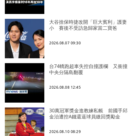
大谷捨保時捷改開「巨大賓利」護妻
小 賽後不受訪急歸家當二寶爸
2026.08.07 09:30
台74轎跑超車失控自撞護欄 又衝撞
中央分隔島翻覆
2026.08.08 12:45
30萬冠軍獎金進教練私帳 前國手邱
金治遭控A錢還逼球員繳回獎勵金
2026.08.10 08:29