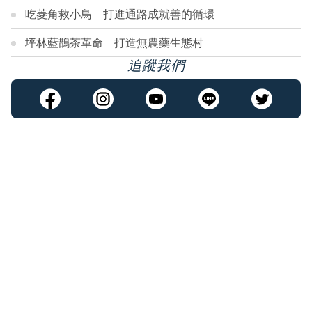
吃菱角救小鳥 打進通路成就善的循環
坪林藍鵲茶革命 打造無農藥生態村
追蹤我們