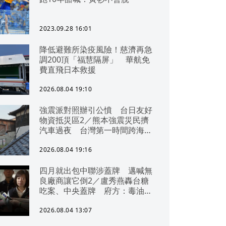
2023.09.28 16:01
降低避難所染疫風險！慈濟再急
調200頂「福慧隔屏」 華航免
費直飛日本救援
2026.08.04 19:10
強震派對照辦引公憤 台日友好
物資抵災區2／熊本強震災民擠
汽車過夜 台灣第一時間跨海急
援
2026.08.04 19:16
四月就出包中聯涉蓋牌 邁喊無
良廠商讓它倒2／盧秀燕轟台糖
吃案、中央蓋牌 府方：毒油一
直在台中
2026.08.04 13:07