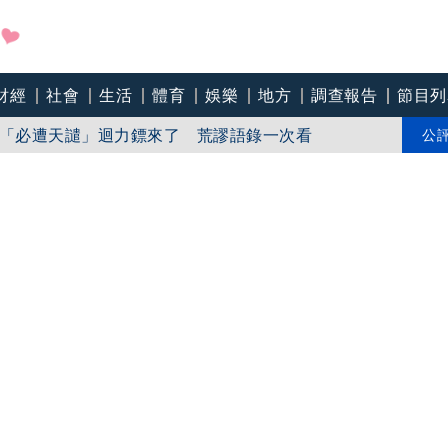
財經
社會
生活
體育
娛樂
地方
調查報告
節目列
影娘家 《長安的荔枝》桃影加映一票難求
苗「必遭天譴」迴力鏢來了 荒謬語錄一次看
公
line》進軍多倫多 柯林法洛姊弟相挺