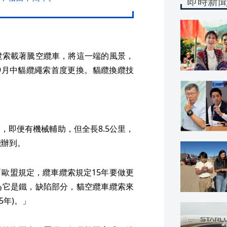
即時新
纜索載著騰空纜車，將這一端的風景，
9月中貓纜繩索首度更換。貓纜換纜技
，即便有機械輔助，但全長8.5公里，
能辦到。
歐盟規定，纜車纜索規定15年要做更
為它是鐵，缺陷部分，貓空纜車纜索來
5年)。」