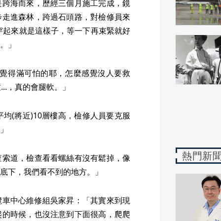
是跨海而來，歷經三個月施工完成，鏡
步走進森林，跨過石頭路，對檢修員來
「穿起來就是這樣子，等一下再束緊就好
。」
我覺得滿可怕的耶，怎麼感覺沒人要救
..，真的會腿軟。」
均(將近)10層樓高，檢修人員要克服
」
熱門新
查索道，檢查看看螺絲有沒有鬆掉，像
底下，我們看不到的地方。」
纜車中心維修組吳家昇：「其實來到現
爬的時候，也沒注意到下面很高，爬爬