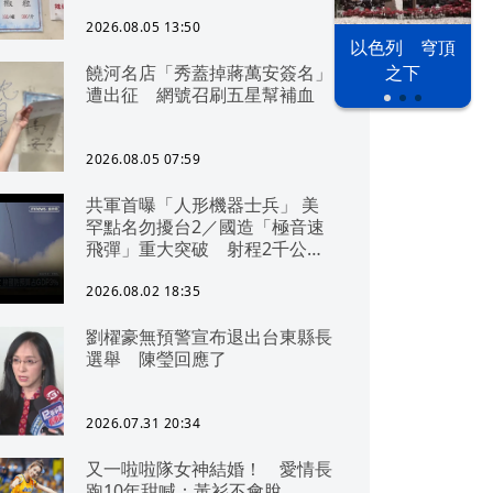
2026.08.05 13:50
以色列 穹頂
饒河名店「秀蓋掉蔣萬安簽名」
之下
遭出征 網號召刷五星幫補血
2026.08.05 07:59
共軍首曝「人形機器士兵」 美
罕點名勿擾台2／國造「極音速
飛彈」重大突破 射程2千公里
可「直通北京」
2026.08.02 18:35
劉櫂豪無預警宣布退出台東縣長
選舉 陳瑩回應了
2026.07.31 20:34
又一啦啦隊女神結婚！ 愛情長
跑10年甜喊：黃衫不會脫