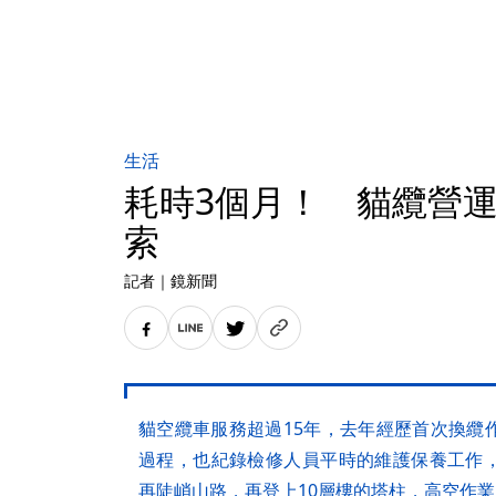
生活
耗時3個月！ 貓纜營運
索
記者
｜
鏡新聞
貓空纜車服務超過15年，去年經歷首次換纜
過程，也紀錄檢修人員平時的維護保養工作
再陡峭山路，再登上10層樓的塔柱，高空作