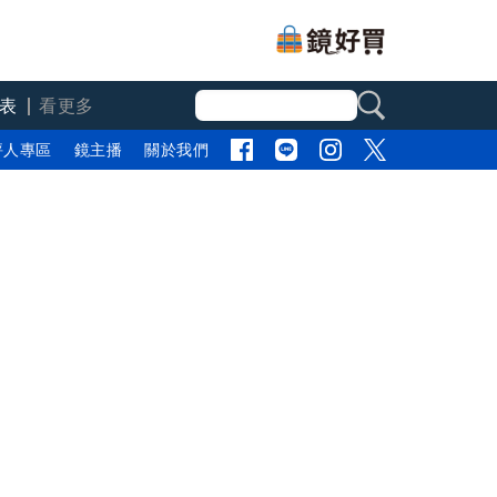
表
看更多
評人專區
鏡主播
關於我們