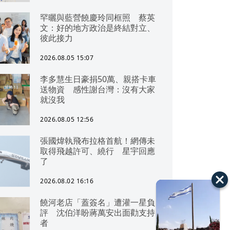
罕曬與藍營饒慶玲同框照 蔡英
文：好的地方政治是終結對立、
彼此接力
2026.08.05 15:07
李多慧生日豪捐50萬、親搭卡車
送物資 感性謝台灣：沒有大家
就沒我
2026.08.05 12:56
張國煒執飛布拉格首航！網傳未
取得飛越許可、繞行 星宇回應
了
2026.08.02 16:16
饒河老店「蓋簽名」遭灌一星負
評 沈伯洋盼蔣萬安出面勸支持
者