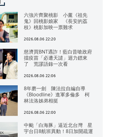
聞
六強片齊聚桃影 小薰《祖先
鬼》回桃影娘家 《長安的荔
枝》桃影加映一票難求
2026.08.06 22:20
慈濟買BNT遇詐！藍白昔嗆政府
擋疫苗「必遭天譴」迴力鏢來
了 荒謬語錄一次看
2026.08.06 22:06
8年磨一劍 陳法拉自編自導
《Bloodline》進軍多倫多 柯
林法洛姊弟相挺
2026.08.06 22:00
中颱「白海豚」逼近北台灣 星
宇台日8航班異動！8日加開疏運