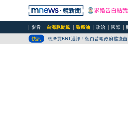
影音
白海豚颱風
致癌油
政治
國際
六強片齊聚桃影 小薰《祖先鬼》回桃
慈濟買BNT遇詐！藍白昔嗆政府擋疫
快訊
8年磨一劍 陳法拉自編自導《Blood