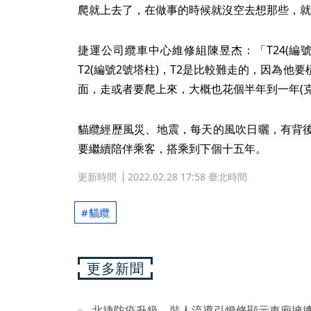
爬就上去了，在做事的時候就沒空去想那些，就
捷運公司纜車中心維修組陳昱杰：「T24(編
T2(編號2號塔柱)，T2是比較難走的，因為
面，走或者要爬上來，大概也花個半年到一年(克
貓纜經歷風災、地震，每天的風吹日曬，有背
要繼續陪伴乘客，搭乘到下個十五年。
更新時間
2022.02.28 17:58 臺北時間
貓纜
更多新聞
北捷防疫升級 裝人流導引燈條顯示車廂擁