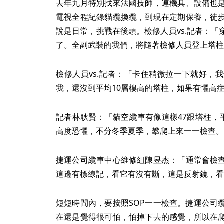
去年九月特別找來法國技師，連機具、設備也
電視全程紀錄貓纜換纜，到現在定期保養，徒
說是日常，挑戰在後頭。檢修人員vs.記者：
了。全副武裝的我們，將隨著檢修人員登上塔柱
檢修人員vs.記者：「卡住稍微拉一下就好，
我，還沒到平均10層樓高的塔柱，如果有懼高症.
記者林耿賢：「貓空纜車有像這樣47跟塔柱，平
高度恐懼，不分冬季夏季，攀爬上來一一檢查。
捷運公司纜車中心維修組陳昱杰：「通常會檢
這邊有標線記，看它有沒有斷，這是反射鏡，看
短短時間內，要按照SOP一一檢查。捷運公司
在還是覺得很可怕，怕掉下去的感覺，所以在