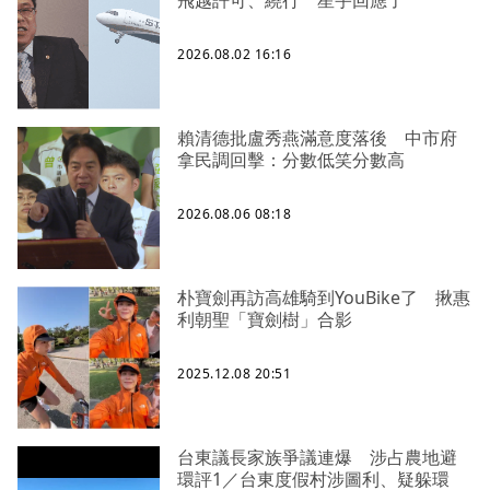
飛越許可、繞行 星宇回應了
2026.08.02 16:16
賴清德批盧秀燕滿意度落後 中市府
拿民調回擊：分數低笑分數高
2026.08.06 08:18
朴寶劍再訪高雄騎到YouBike了 揪惠
利朝聖「寶劍樹」合影
2025.12.08 20:51
台東議長家族爭議連爆 涉占農地避
環評1／台東度假村涉圖利、疑躲環