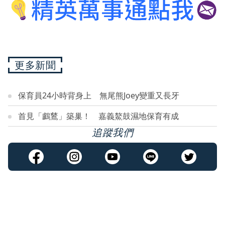
更多新聞
保育員24小時背身上 無尾熊Joey變重又長牙
首見「鸕鶿」築巢！ 嘉義鰲鼓濕地保育有成
追蹤我們