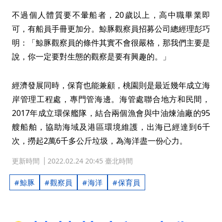
不過個人體質要不暈船者，20歲以上，高中職畢業即
可，有船員手冊更加分。鯨豚觀察員招募公司總經理彭巧
明：「鯨豚觀察員的條件其實不會很嚴格，那我們主要是
說，你一定要對生態的觀察是要有興趣的。」
經濟發展同時，保育也能兼顧，桃園則是最近幾年成立海
岸管理工程處，專門管海邊。海管處聯合地方和民間，
2017年成立環保艦隊，結合兩個漁會與中油煉油廠的95
艘船舶，協助海域及港區環境維護，出海已經達到6千
次，撈起2萬6千多公斤垃圾，為海洋盡一份心力。
更新時間
2022.02.24 20:45 臺北時間
鯨豚
觀察員
海洋
保育員