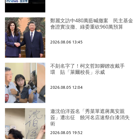
鄭麗文訪中480萬藍喊撤案 民主基金
會證實沒撤、綠委重砍960萬預算
2026.08.06 13:45
不刻名字了！柯文哲卸腳鐐改戴手
環 貼「萊爾校長」示威
2026.08.05 12:04
邀沈伯洋簽名「秀菜單遮蔣萬安親
簽」遭出征 饒河名店速祭白漆消失
術
2026.08.05 19:52