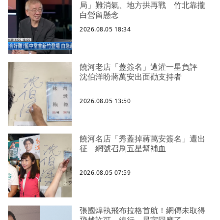
局」難消氣、地方拱再戰 竹北靠攏
白營留懸念
2026.08.05 18:34
饒河老店「蓋簽名」遭灌一星負評
沈伯洋盼蔣萬安出面勸支持者
2026.08.05 13:50
饒河名店「秀蓋掉蔣萬安簽名」遭出
征 網號召刷五星幫補血
2026.08.05 07:59
張國煒執飛布拉格首航！網傳未取得