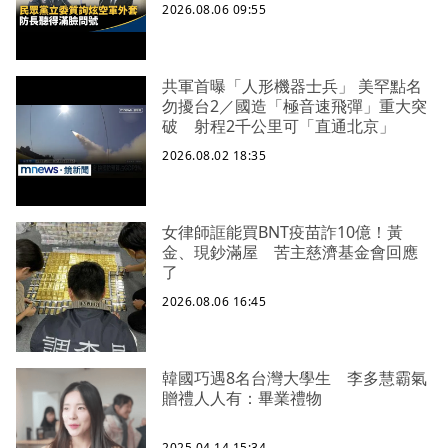
2026.08.06 09:55
共軍首曝「人形機器士兵」 美罕點名
勿擾台2／國造「極音速飛彈」重大突
破 射程2千公里可「直通北京」
2026.08.02 18:35
女律師誆能買BNT疫苗詐10億！黃
金、現鈔滿屋 苦主慈濟基金會回應
了
2026.08.06 16:45
韓國巧遇8名台灣大學生 李多慧霸氣
贈禮人人有：畢業禮物
2025.04.14 15:34