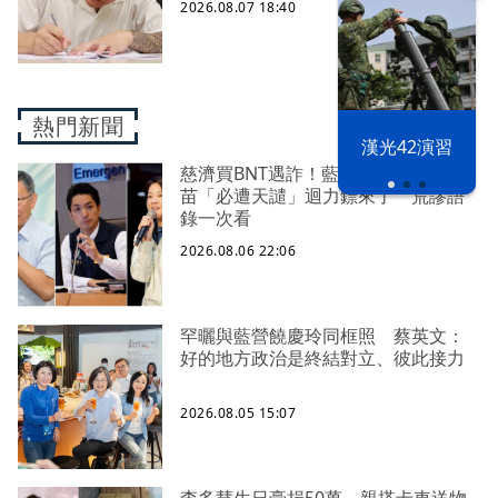
2026.08.07 18:40
熱門新聞
漢光42演習
慈濟買BNT遇詐！藍白昔嗆政府擋疫
苗「必遭天譴」迴力鏢來了 荒謬語
錄一次看
2026.08.06 22:06
罕曬與藍營饒慶玲同框照 蔡英文：
好的地方政治是終結對立、彼此接力
2026.08.05 15:07