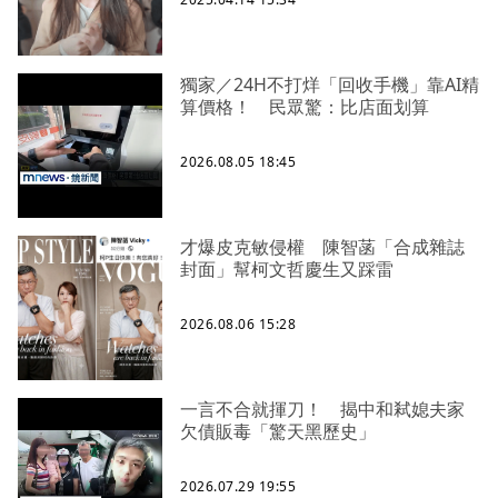
獨家／24H不打烊「回收手機」靠AI精
算價格！ 民眾驚：比店面划算
2026.08.05 18:45
才爆皮克敏侵權 陳智菡「合成雜誌
封面」幫柯文哲慶生又踩雷
2026.08.06 15:28
一言不合就揮刀！ 揭中和弒媳夫家
欠債販毒「驚天黑歷史」
2026.07.29 19:55