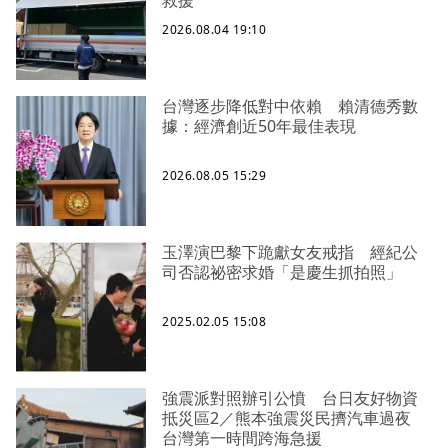
救援
2026.08.04 19:10
台灣逐步降低對中依賴 賴清德秀數
據：經濟創近50年最佳表現
2026.08.05 15:29
玉澤演巴黎下跪獻女友戒指 經紀公
司否認祕密求婚「是慶生抓拍照」
2025.02.05 15:08
強震派對照辦引公憤 台日友好物資
抵災區2／熊本強震災民擠汽車過夜
台灣第一時間跨海急援