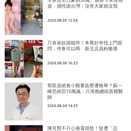
李多慧生日豪捐50萬、親搭卡車送物
資 感性謝台灣：沒有大家就沒我
2026.08.05 12:56
只有崔始源能停！本尊好奇找上門親
問：停車可以嗎 新北店員粉樂壞
2026.08.06 16:25
幫凱道絕食小雞量血壓遭檢舉？蘇一
峰恐挨罰10萬諷：只准賴總統當賴醫
師
2026.08.04 14:35
陳見賢不只心痛還很怒！疑遭「設