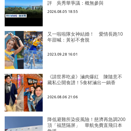
評 吳秀華爭議：概無參與
2026.08.05 18:55
又一啦啦隊女神結婚！ 愛情長跑10
年甜喊：黃衫不會脫
2023.09.28 16:01
《請世界吃桌》滷肉爆紅 陳隨意不
藏私公開食譜！5食材滷出一鍋香
2026.08.06 21:06
降低避難所染疫風險！慈濟再急調200
頂「福慧隔屏」 華航免費直飛日本