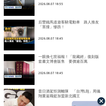
2026.08.07 18:55
后豐鐵馬道遊客騎電動車 路人推友
「害撞」慘跌！
2026.08.07 18:45
一眼換七世福報！「龍藏經」復刻版
套書文博會販售 要價逾百萬
2026.08.07 18:45
昔日酒駕拒測離隊 「台灣LBJ」周儀
翔重返職籃加盟新北國王