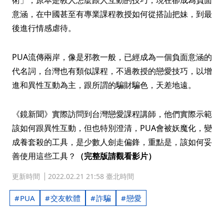
術」，原本是教人怎麼跟人互動的技巧，現在卻成為負面
意涵，在中國甚至有專業課程教授如何從搭訕把妹，到最
後進行情感虐待。
PUA流傳兩岸，像是邪教一般，已經成為一個負面意涵的
代名詞，台灣也有類似課程，不過教授的戀愛技巧，以增
進和異性互動為主，跟所謂的騙財騙色，天差地遠。
《鏡新聞》實際訪問到台灣戀愛課程講師，他們實際示範
該如何跟異性互動，但也特別澄清，PUA會被妖魔化，變
成養套殺的工具，是少數人劍走偏鋒，重點是，該如何妥
善使用這些工具？
（完整版請觀看影片）
更新時間
2022.02.21 21:58 臺北時間
PUA
交友軟體
詐騙
戀愛