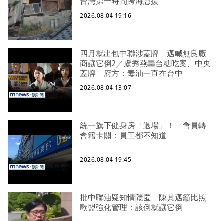
台灣第一時間跨海急援
2026.08.04 19:16
四月就出包中聯涉蓋牌 邁喊無良廠
商讓它倒2／盧秀燕轟台糖吃案、中央
蓋牌 府方：毒油一直在台中
2026.08.04 13:07
統一旗下健身房「退場」！ 會員轉
會籍卡關：員工都不知道
2026.08.04 19:45
批中聯油疑知情隱匿 陳其邁籲比照
歐盟強化管理：該倒就讓它倒