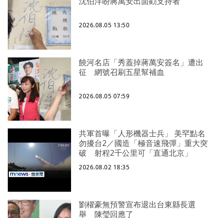
沈伯洋盼蔣萬安出面勸支持者
2026.08.05 13:50
饒河名店「秀蓋掉蔣萬安簽名」遭出
征 網號召刷五星幫補血
2026.08.05 07:59
共軍首曝「人形機器士兵」 美罕點名
勿擾台2／國造「極音速飛彈」重大突
破 射程2千公里可「直通北京」
2026.08.02 18:35
劉櫂豪無預警宣布退出台東縣長選
舉 陳瑩回應了