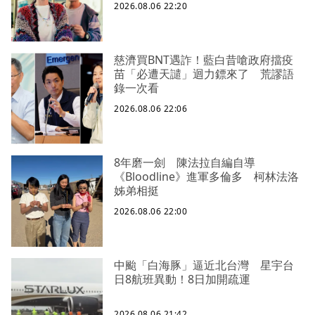
2026.08.06 22:20
慈濟買BNT遇詐！藍白昔嗆政府擋疫
苗「必遭天譴」迴力鏢來了 荒謬語
錄一次看
2026.08.06 22:06
8年磨一劍 陳法拉自編自導
《Bloodline》進軍多倫多 柯林法洛
姊弟相挺
2026.08.06 22:00
中颱「白海豚」逼近北台灣 星宇台
日8航班異動！8日加開疏運
2026.08.06 21:42