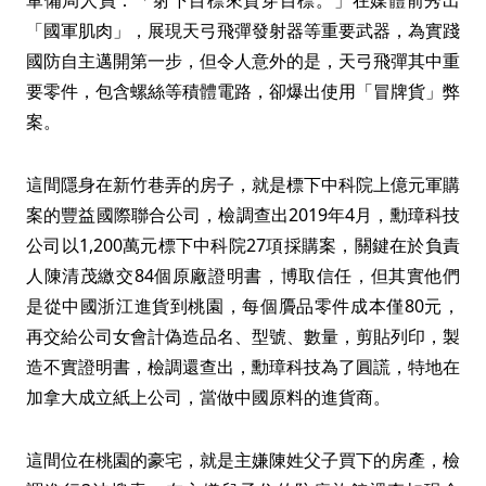
軍備局人員：「射下目標來貫穿目標。」在媒體前秀出
「國軍肌肉」，展現天弓飛彈發射器等重要武器，為實踐
國防自主邁開第一步，但令人意外的是，天弓飛彈其中重
要零件，包含螺絲等積體電路，卻爆出使用「冒牌貨」弊
案。
這間隱身在新竹巷弄的房子，就是標下中科院上億元軍購
案的豐益國際聯合公司，檢調查出2019年4月，勳璋科技
公司以1,200萬元標下中科院27項採購案，關鍵在於負責
人陳清茂繳交84個原廠證明書，博取信任，但其實他們
是從中國浙江進貨到桃園，每個贗品零件成本僅80元，
再交給公司女會計偽造品名、型號、數量，剪貼列印，製
造不實證明書，檢調還查出，勳璋科技為了圓謊，特地在
加拿大成立紙上公司，當做中國原料的進貨商。
這間位在桃園的豪宅，就是主嫌陳姓父子買下的房產，檢