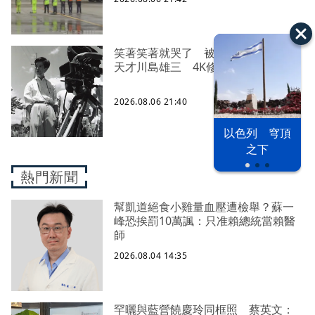
笑著笑著就哭了 被遺忘的日本喜劇
天才川島雄三 4K修復重返大銀幕
2026.08.06 21:40
以色列 穹頂
之下
熱門新聞
幫凱道絕食小雞量血壓遭檢舉？蘇一
峰恐挨罰10萬諷：只准賴總統當賴醫
師
2026.08.04 14:35
罕曬與藍營饒慶玲同框照 蔡英文：