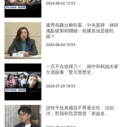
2026.08.02 12:55
盧秀燕轟台糖吃案、中央蓋牌 林靜
儀點破製程關鍵：粗膠原油是能吃
膩？
2026.08.04 15:55
一言不合就揮刀！ 揭中和弒媳夫家
欠債販毒「驚天黑歷史」
2026.07.29 19:55
談性平批黃國昌不尊重女性 沈伯
洋：對我和范雲態度「差超多」