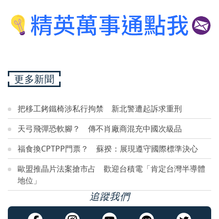
更多新聞
把移工銬鐵椅涉私行拘禁 新北警遭起訴求重刑
天弓飛彈恐軟腳？ 傳不肖廠商混充中國次級品
福食換CPTPP門票？ 蘇揆：展現遵守國際標準決心
歐盟推晶片法案搶市占 歡迎台積電「肯定台灣半導體
地位」
追蹤我們