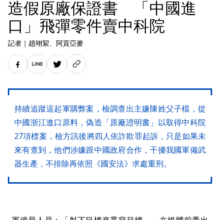
造假原廠保證書 「中國進
口」飛彈零件賣中科院
記者
｜
趙翊絜
、阿貢亞麥
持續追蹤這起軍購弊案，檢調查出主嫌陳姓父子檔，從
中國浙江進口原料，偽造「原廠證明書」以取得中科院
27項標案，檢方訊後將四人依詐欺罪起訴，只是如果未
來有查到，他們涉嫌跟中國政府合作，干擾我國軍備武
器生產，不排除再依照《國安法》求處重刑。