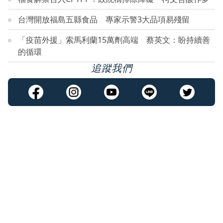
台灣開放福島五縣食品 專家示警3大品項易殘留
「疫苗外援」索馬利蘭15萬劑高端 蔡英文：盼持續善
的循環
追蹤我們