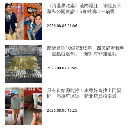
《請世界吃桌》滷肉爆紅 陳隨意不
藏私公開食譜！5食材滷出一鍋香
2026.08.06 21:06
慈濟遭詐10億沉默5年 四叉貓看聲明
「重點就這句」：若判有罪錢還我
2026.08.07 10:49
只有崔始源能停！本尊好奇找上門親
問：停車可以嗎 新北店員粉樂壞
2026.08.06 16:25