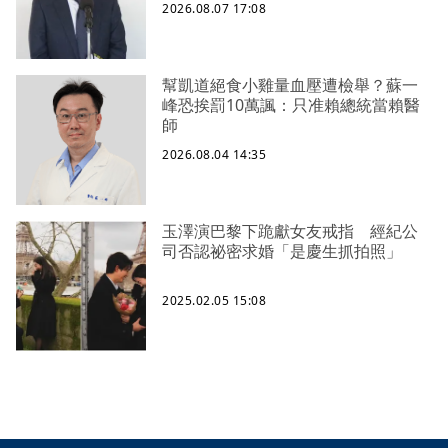
2026.08.07 17:08
幫凱道絕食小雞量血壓遭檢舉？蘇一
峰恐挨罰10萬諷：只准賴總統當賴醫
師
2026.08.04 14:35
玉澤演巴黎下跪獻女友戒指 經紀公
司否認祕密求婚「是慶生抓拍照」
2025.02.05 15:08