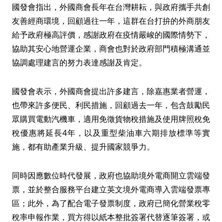
國發會指出，外國商會長年在台灣耕耘，與政府攜手共創
友善經商環境，回顧過往一年，這群在台打拚的外商朋友
給予政府極高評價，感謝政府在疫情嚴峻的國際情勢下，
協助其安心地營運企業，商會也對於政府部門積極溝通並
協調處理建言的努力表達感謝及肯定。
國發會表示，外國商會提出許多建言，除嘉惠業者營運，
也帶來許多便民、利民措施，回顧過去一年，包含鼓勵民
眾購買電動汽機車，適用免徵貨物稅措施及使用牌照稅免
稅優惠將延長4年，以及重型柴油車六期排放標準等實
施，都有助產業升級、提升國家競爭力。
同時因應數位時代發展，政府也協助境外電商開立雲端發
票，並於整合服務平台建立英文境外電商導入雲端發票專
區；此外，為了配合電子發票制度，政府已簡化營業稅零
稅率申報作業，買方得以紙本整批簽署代替逐筆簽署，或