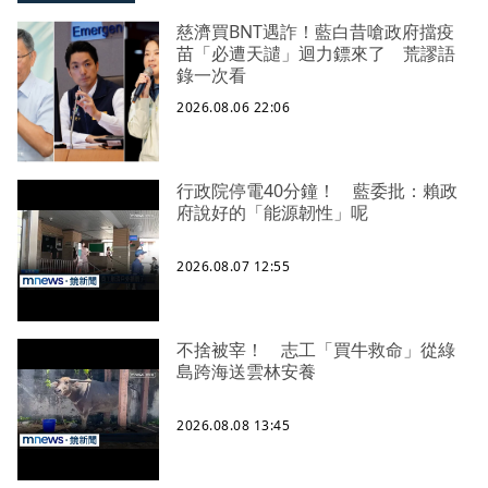
慈濟買BNT遇詐！藍白昔嗆政府擋疫
苗「必遭天譴」迴力鏢來了 荒謬語
錄一次看
2026.08.06 22:06
行政院停電40分鐘！ 藍委批：賴政
府說好的「能源韌性」呢
2026.08.07 12:55
不捨被宰！ 志工「買牛救命」從綠
島跨海送雲林安養
2026.08.08 13:45