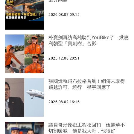
2026.08.07 09:15
朴寶劍再訪高雄騎到YouBike了 揪惠
利朝聖「寶劍樹」合影
2025.12.08 20:51
張國煒執飛布拉格首航！網傳未取得
飛越許可、繞行 星宇回應了
2026.08.02 16:16
議員哥涉原鄉工程收回扣 伍麗華不
切割暖喊：他是我大哥，他很好