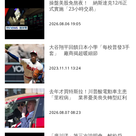
操盤美股免熬夜！ 納斯達克12/6正
式實施「23小時交易」
2026.08.06 19:05
大谷翔平回饋日本小學「每校普發3手
套」 廠商揭超暖細節
2023.11.11 13:24
去年才買特斯拉！川普酸電動車主患
「里程病」 業界憂美喪失轉型紅利
2026.08.07 08:23
「廣川漾」第三次說明會 解約戶