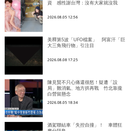
資 感性謝台灣：沒有大家就沒我
2026.08.05 12:56
美釋第5波「UFO檔案」 阿富汗「巨
大三角飛行物」引注目
2026.08.08 17:25
陳見賢不只心痛還很怒！疑遭「設
局」難消氣、地方拱再戰 竹北靠攏
白營留懸念
2026.08.05 18:34
酒駕聯結車「失控自撞」！ 車體狂
磨分隔島