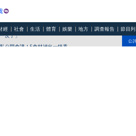
財經
社會
生活
體育
娛樂
地方
調查報告
節目列
一次了」
私公開食譜！5食材滷出一鍋香
公
中央「擋疫苗」 網瘋朝聖：大型翻車現場