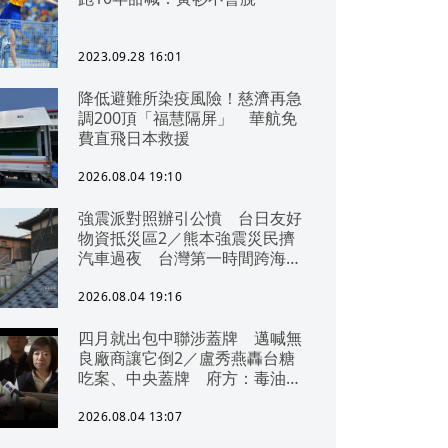
2023.09.28 16:01
降低避難所染疫風險！慈濟再急
調200頂「福慧隔屏」 華航免
費直飛日本救援
2026.08.04 19:10
強震派對照辦引公憤 台日友好
物資抵災區2／熊本強震災民擠
汽車過夜 台灣第一時間跨海急
援
2026.08.04 19:16
四月就出包中聯涉蓋牌 邁喊無
良廠商讓它倒2／盧秀燕轟台糖
吃案、中央蓋牌 府方：毒油一
直在台中
2026.08.04 13:07