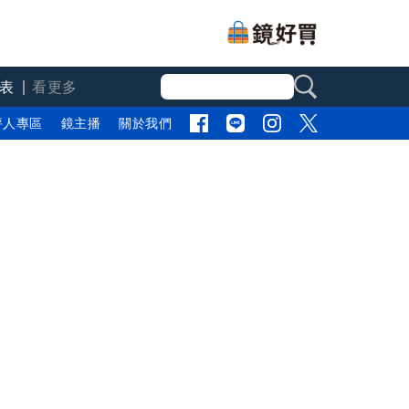
表
看更多
評人專區
鏡主播
關於我們