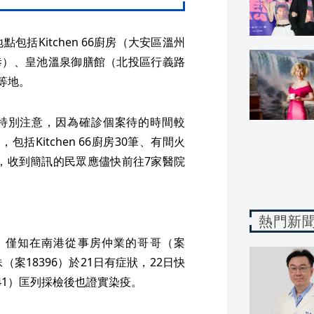
括Kitchen 66廚房（大安區溫州
2巷）、皇池溫泉御膳館（北投區行義路
等地。
特別注意，因為確診個案待的時間較
括Kitchen 66廚房30筆、有間火
9筆，收到簡訊的民眾應儘快前往7家醫院
熱門新
，僅知在南港從事房仲業的哥哥（案
（案18396）於21日有症狀，22日快
41）匡列採檢後也證實染疫。