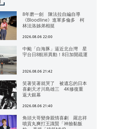
聞
8年磨一劍 陳法拉自編自導
《Bloodline》進軍多倫多 柯
林法洛姊弟相挺
2026.08.06 22:00
中颱「白海豚」逼近北台灣 星
宇台日8航班異動！8日加開疏運
2026.08.06 21:42
笑著笑著就哭了 被遺忘的日本
喜劇天才川島雄三 4K修復重
返大銀幕
2026.08.06 21:40
角頭大哥變身親情喜劇 羅志祥
噴貢丸爽打王識賢「神臉黏飯