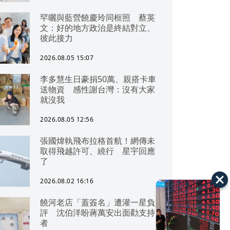
罕曬與藍營饒慶玲同框照 蔡英
文：好的地方政治是終結對立、
彼此接力
2026.08.05 15:07
李多慧生日豪捐50萬、親搭卡車
送物資 感性謝台灣：沒有大家
就沒我
2026.08.05 12:56
張國煒執飛布拉格首航！網傳未
取得飛越許可、繞行 星宇回應
了
2026.08.02 16:16
饒河老店「蓋簽名」遭灌一星負
評 沈伯洋盼蔣萬安出面勸支持
者