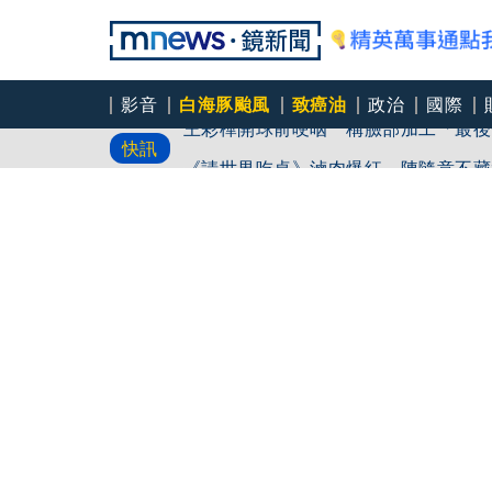
影音
白海豚颱風
致癌油
政治
國際
王彩樺開球前哽咽 稱臉部加工「最後
快訊
《請世界吃桌》滷肉爆紅 陳隨意不藏
慈濟買BNT被詐10億！藍營當年嗆