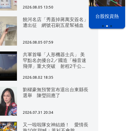
2026.08.05 13:50
以色列 穹頂
台股投資熱
饒河名店「秀蓋掉蔣萬安簽名」
之下
遭出征 網號召刷五星幫補血
2026.08.05 07:59
共軍首曝「人形機器士兵」 美
罕點名勿擾台2／國造「極音速
飛彈」重大突破 射程2千公里
可「直通北京」
2026.08.02 18:35
劉櫂豪無預警宣布退出台東縣長
選舉 陳瑩回應了
2026.07.31 20:34
又一啦啦隊女神結婚！ 愛情長
跑10年甜喊：黃衫不會脫