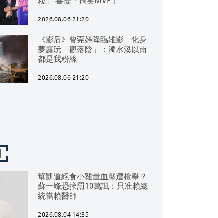
粒」 喜提「搞笑MVP」
2026.08.06 21:20
《影后》曾莞婷降臨雄影 化身
夢露玩「觀落陰」：濁水溪以南
都是我粉絲
2026.08.06 21:20
聞
幫凱道絕食小雞量血壓遭檢舉？
蘇一峰恐挨罰10萬諷：只准賴總
統當賴醫師
2026.08.04 14:35