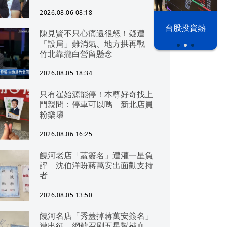
2026.08.06 08:18
漢光42演習
台股投資熱
陳見賢不只心痛還很怒！疑遭
「設局」難消氣、地方拱再戰
竹北靠攏白營留懸念
2026.08.05 18:34
只有崔始源能停！本尊好奇找上
門親問：停車可以嗎 新北店員
粉樂壞
2026.08.06 16:25
饒河老店「蓋簽名」遭灌一星負
評 沈伯洋盼蔣萬安出面勸支持
者
2026.08.05 13:50
饒河名店「秀蓋掉蔣萬安簽名」
遭出征 網號召刷五星幫補血