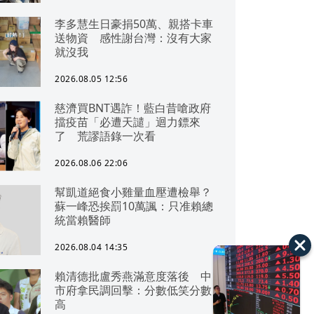
李多慧生日豪捐50萬、親搭卡車
送物資 感性謝台灣：沒有大家
就沒我
2026.08.05 12:56
慈濟買BNT遇詐！藍白昔嗆政府
擋疫苗「必遭天譴」迴力鏢來
了 荒謬語錄一次看
2026.08.06 22:06
幫凱道絕食小雞量血壓遭檢舉？
蘇一峰恐挨罰10萬諷：只准賴總
統當賴醫師
2026.08.04 14:35
賴清德批盧秀燕滿意度落後 中
市府拿民調回擊：分數低笑分數
高