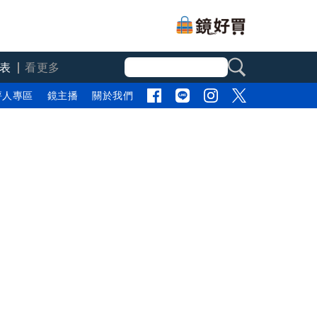
表
看更多
評人專區
鏡主播
關於我們