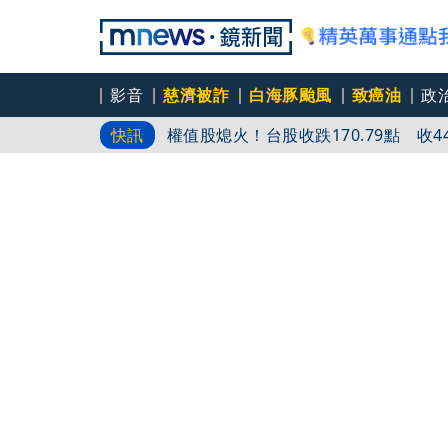
影音
慈濟被詐
白海豚颱風
致癌油
政
權值股熄火！台股收跌170.79點 收442
快訊
禁臨停「唯獨始源」可以！ 本人朝聖
院區大停電40分鐘！ 政院：高壓斷