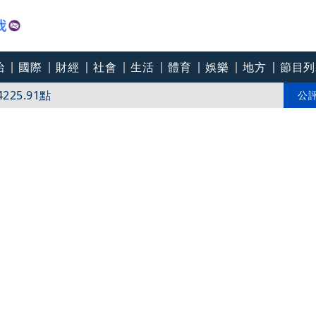
治
國際
財經
社會
生活
體育
娛樂
地方
節目列
25.91點
闆娘嚇傻：不敢相信
公
路器系統故障