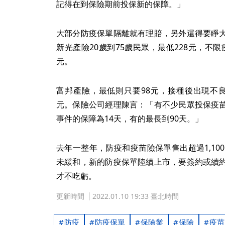
記得在到保險期前投保新的保障。」
大部分防疫保單隔離就有理賠，另外還得要睜
新光產險20歲到75歲民眾，最低228元，不限
元。
富邦產險，最低則只要98元，接種後出現不良
元。保險公司經理陳言：「有不少民眾投保疫
事件的保障為14天，有的最長到90天。」
去年一整年，防疫和疫苗險保單售出超過1,10
未緩和，新的防疫保單陸續上市，要簽約或續
才不吃虧。
更新時間
2022.01.10 19:33 臺北時間
防疫
防疫保單
保險業
保險
疫苗