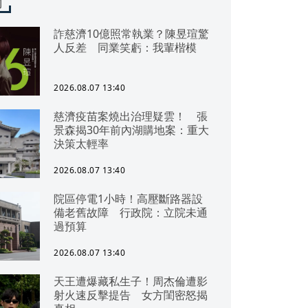
聞
詐慈濟10億照常執業？陳昱瑄驚
人反差 同業笑虧：我輩楷模
2026.08.07 13:40
慈濟疫苗案燒出治理疑雲！ 張
景森揭30年前內湖購地案：重大
決策太輕率
2026.08.07 13:40
院區停電1小時！高壓斷路器設
備老舊故障 行政院：立院未通
過預算
2026.08.07 13:40
天王遭爆藏私生子！周杰倫遭影
射火速反擊提告 女方閨密怒揭