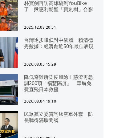
朴寶劍再訪高雄騎到YouBike
了 揪惠利朝聖「寶劍樹」合影
2025.12.08 20:51
台灣逐步降低對中依賴 賴清德
秀數據：經濟創近50年最佳表現
2026.08.05 15:29
降低避難所染疫風險！慈濟再急
調200頂「福慧隔屏」 華航免
費直飛日本救援
2026.08.04 19:10
民眾黨立委質詢炫空軍外套 防
長聽得滿臉問號