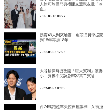
人徐莉玲僅問喪禮開支遭親友批「冷
血」
2026.08.10 08:27
拐賣49人到柬埔寨 角頭演員李振豪
判18年再加18年
2026.08.03 12:25
大谷捨保時捷改開「巨大賓利」護妻
小 賽後不受訪急歸家當二寶爸
2026.08.07 09:30
台74轎跑超車失控自撞護欄 又衝撞