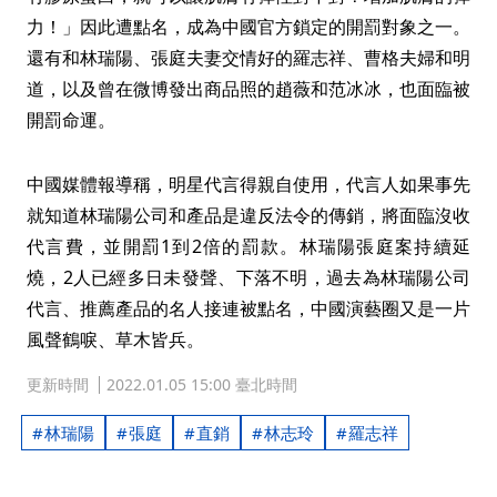
力！」因此遭點名，成為中國官方鎖定的開罰對象之一。
還有和林瑞陽、張庭夫妻交情好的羅志祥、曹格夫婦和明
道，以及曾在微博發出商品照的趙薇和范冰冰，也面臨被
開罰命運。
中國媒體報導稱，明星代言得親自使用，代言人如果事先
就知道林瑞陽公司和產品是違反法令的傳銷，將面臨沒收
代言費，並開罰1到2倍的罰款。林瑞陽張庭案持續延
燒，2人已經多日未發聲、下落不明，過去為林瑞陽公司
代言、推薦產品的名人接連被點名，中國演藝圈又是一片
風聲鶴唳、草木皆兵。
更新時間
2022.01.05 15:00 臺北時間
林瑞陽
張庭
直銷
林志玲
羅志祥