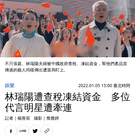
不只張庭、林瑞陽夫婦被中國政府查稅、凍結資金，幫他們產品宣
傳過的藝人同樣傳出遭當局盯上。
娛樂
2022.01.05 15:00 臺北時間
林瑞陽遭查稅凍結資金 多位
代言明星遭牽連
記者
｜
楊善宸
攝影
｜
詹雅婷