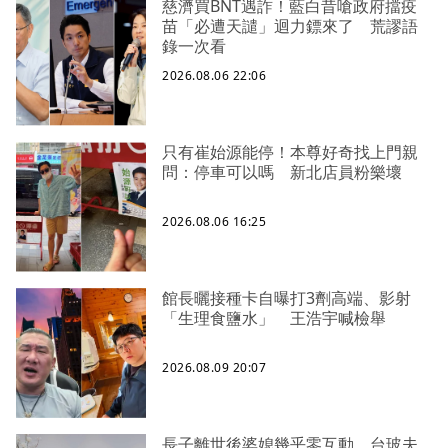
慈濟買BNT遇詐！藍白昔嗆政府擋疫
苗「必遭天譴」迴力鏢來了 荒謬語
錄一次看
2026.08.06 22:06
只有崔始源能停！本尊好奇找上門親
問：停車可以嗎 新北店員粉樂壞
2026.08.06 16:25
館長曬接種卡自曝打3劑高端、影射
「生理食鹽水」 王浩宇喊檢舉
2026.08.09 20:07
長子離世後婆媳幾乎零互動 台玻夫