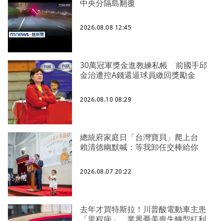
中央分隔島翻覆
2026.08.08 12:45
30萬冠軍獎金進教練私帳 前國手邱
金治遭控A錢還逼球員繳回獎勵金
2026.08.10 08:29
總統府家庭日「台灣寶貝」爬上台
賴清德幽默喊：等我卸任交棒給你
2026.08.07 20:22
去年才買特斯拉！川普酸電動車主患
「里程病」 業界憂美喪失轉型紅利