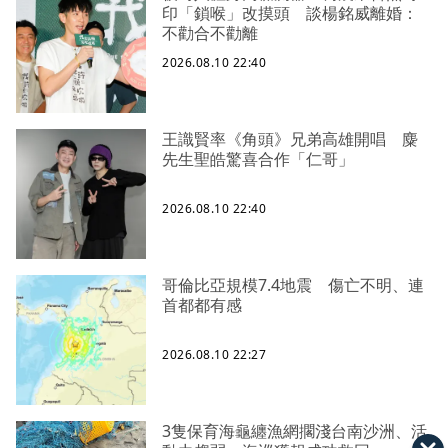
印「鎖喉」改摸頭 談楊銘威離婚：
不勸合不勸離
2026.08.10 22:40
王識賢率《角頭》兄弟高雄開唱 麋
先生聖皓驚喜合作「仁哥」
2026.08.10 22:40
哥倫比亞規模7.4地震 傷亡不明、連
首都都有感
2026.08.10 22:27
3隻保育海龜纏漁網擱淺台南沙洲、活