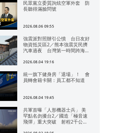
民眾黨立委質詢炫空軍外套 防
長聽得滿臉問號
2026.08.06 09:55
強震派對照辦引公憤 台日友好
物資抵災區2／熊本強震災民擠
汽車過夜 台灣第一時間跨海急
援
2026.08.04 19:16
統一旗下健身房「退場」！ 會
員轉會籍卡關：員工都不知道
2026.08.04 19:45
共軍首曝「人形機器士兵」 美
罕點名勿擾台2／國造「極音速
飛彈」重大突破 射程2千公里
可「直通北京」