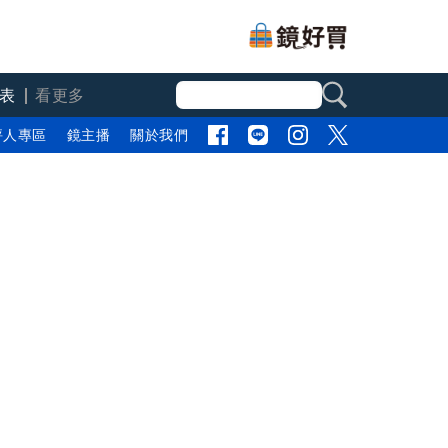
表
看更多
評人專區
鏡主播
關於我們