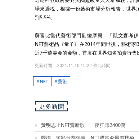
場來避稅，根據一份藝術市場分析報告，世界頂
到5.5%。
蘇富比當代藝術部門副總摩爾：「凱文麥考伊
NFT藝術品《量子》在2014年問世後，藝術家Be
近7千萬美金的金額，首度在世界知名拍賣行售
更新時間
2021.11.10 15:22 臺北時間
NFT
藝術
更多新聞
黃明志上NFT賣新歌 一夜狂賺2400萬
圖檔、短影音都熱賣 NFT成當今最夯技術