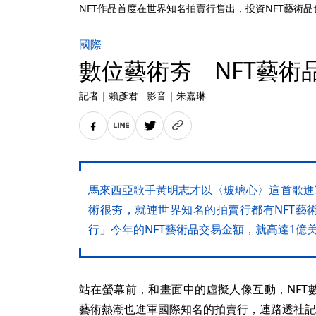
NFT作品首度在世界知名拍賣行售出，投資NFT藝術
國際
數位藝術夯 NFT藝術
記者
｜
賴彥君
影音
｜
朱嘉琳
馬來西亞歌手黃明志才以〈玻璃心〉這首歌進
術很夯，就連世界知名的拍賣行都有NFT藝
行」今年的NFT藝術品交易金額，就高達1億美
站在螢幕前，和畫面中的虛擬人像互動，NFT
藝術熱潮也進軍國際知名的拍賣行，連路透社記