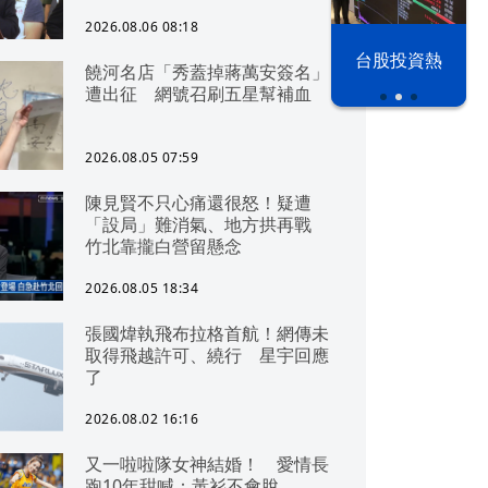
2026.08.06 08:18
以色列 穹頂
台股投資熱
饒河名店「秀蓋掉蔣萬安簽名」
之下
遭出征 網號召刷五星幫補血
2026.08.05 07:59
陳見賢不只心痛還很怒！疑遭
「設局」難消氣、地方拱再戰
竹北靠攏白營留懸念
2026.08.05 18:34
張國煒執飛布拉格首航！網傳未
取得飛越許可、繞行 星宇回應
了
2026.08.02 16:16
又一啦啦隊女神結婚！ 愛情長
跑10年甜喊：黃衫不會脫