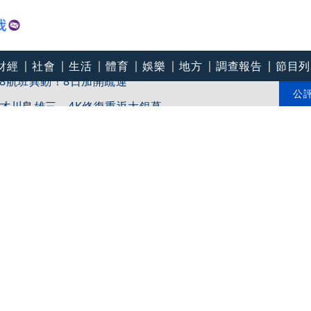
財經
社會
生活
體育
娛樂
地方
調查報告
節目列
8航班異動！8日加開疏運
才川島雄三 4K修復重返大銀幕
公
爽打王識賢「神臉黏飯粒」 喜提「搞笑MVP」