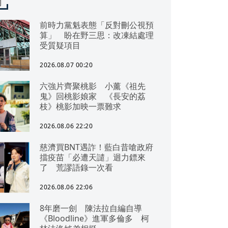
聞
前時力黨魁表態「反對刪公視預
算」 盼在野三思：改凍結處理
受質疑項目
2026.08.07 00:20
六強片齊聚桃影 小薰《祖先
鬼》回桃影娘家 《長安的荔
枝》桃影加映一票難求
2026.08.06 22:20
慈濟買BNT遇詐！藍白昔嗆政府
擋疫苗「必遭天譴」迴力鏢來
了 荒謬語錄一次看
2026.08.06 22:06
8年磨一劍 陳法拉自編自導
《Bloodline》進軍多倫多 柯