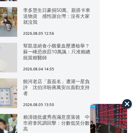
李多慧生日豪捐50萬、親搭卡車
送物資 感性謝台灣：沒有大家
就沒我
2026.08.05 12:56
幫凱道絕食小雞量血壓遭檢舉？
蘇一峰恐挨罰10萬諷：只准賴總
統當賴醫師
2026.08.04 14:35
饒河老店「蓋簽名」遭灌一星負
評 沈伯洋盼蔣萬安出面勸支持
者
2026.08.05 13:50
賴清德批盧秀燕滿意度落後 中
市府拿民調回擊：分數低笑分數
高