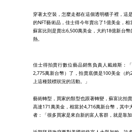
穿著太空裝，怎麼走都在這個透明櫃子裡，這是數
的NFT藝術品，佳士得今年賣出了1億美金，相當
蘇富比則是賣出6,500萬美金，大約18億新台
熱。
佳士得拍賣行數位藝品銷售負責人戴維斯：「
2,775萬新台幣）了，拍賣底價是100美金（約
上這種競標狀況的活動。」
藝術轉型，買家的類型也跟著轉變，蘇富比拍賣
高達171萬美金，相當於4,716萬新台幣，其
者：「很多買家是來自新的富人客群，就是靠加
近期拜登政府要對美國超級富人大舉加稅，許