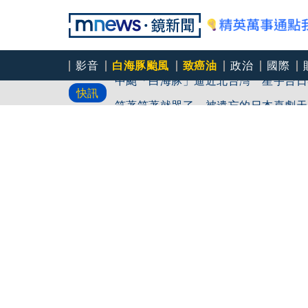
影音
白海豚颱風
致癌油
政治
國際
中颱「白海豚」逼近北台灣 星宇台日
快訊
笑著笑著就哭了 被遺忘的日本喜劇天
角頭大哥變身親情喜劇 羅志祥噴貢丸