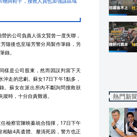
衣物與鞋子，搜救人員也加強該區域
體驗營的公司負責人張文賢曾一度失聯，
淑芳隨後也至瑞芳警分局製作筆錄，另
筆錄。
同樣是公司股東，然而因誤判當下天
水沖走的悲劇。蘇女17日下午1點多，
錄。蘇女在派出所內不斷詢問搜救狀
熱門新
2失蹤時，十分自責難過。
任檢察官陳映蓁統合指揮，17日下午
館相驗4具遺體、釐清死因，警方也正