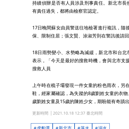
持續偵辦是否有人員涉及刑事責任。新北市長
有責任過失，都將由檢察官認定。
17日晚間蘇女由員警送往地檢署進行複訊，隨
保、限制住居；張文賢、涂淑芳則在警訊後請回
18日雨勢變小、水勢略為減緩，新北市和台北
表示，「今天是最好的搜救時機，會與北市支
搜救人員
上午時在梳子壩發現一件女童的粉色雨衣，另在
鞋，經家屬確認，為失蹤的8歲劉姓女童的衣物
歲劉姓女童及15歲的陳姓少女，期盼能有奇蹟
更新時間
2021.10.18 12:37 臺北時間
虎豹潭
新北市
落水
溺水