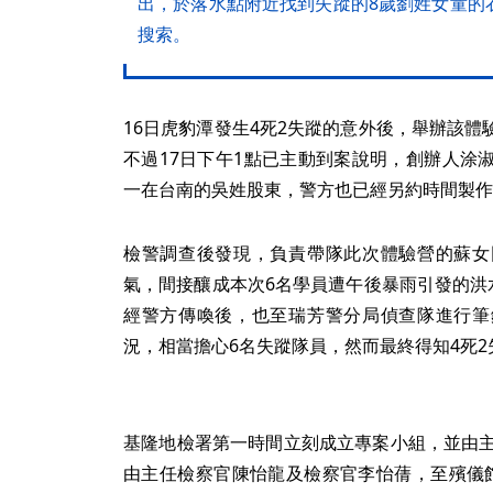
出，於落水點附近找到失蹤的8歲劉姓女童的
搜索。
16日虎豹潭發生4死2失蹤的意外後，舉辦該
不過17日下午1點已主動到案說明，創辦人涂
一在台南的吳姓股東，警方也已經另約時間製作
檢警調查後發現，負責帶隊此次體驗營的蘇女
氣，間接釀成本次6名學員遭午後暴雨引發的洪
經警方傳喚後，也至瑞芳警分局偵查隊進行筆
況，相當擔心6名失蹤隊員，然而最終得知4死
基隆地檢署第一時間立刻成立專案小組，並由主
由主任檢察官陳怡龍及檢察官李怡蒨，至殯儀