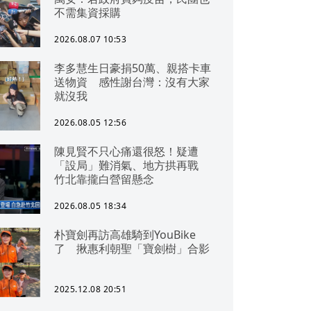
不需集資採購
2026.08.07 10:53
李多慧生日豪捐50萬、親搭卡車
送物資 感性謝台灣：沒有大家
就沒我
2026.08.05 12:56
陳見賢不只心痛還很怒！疑遭
「設局」難消氣、地方拱再戰
竹北靠攏白營留懸念
2026.08.05 18:34
朴寶劍再訪高雄騎到YouBike
了 揪惠利朝聖「寶劍樹」合影
2025.12.08 20:51