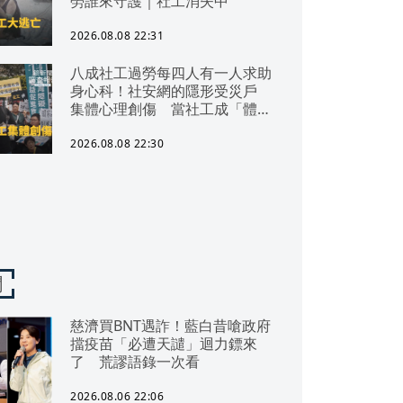
勞誰來守護｜社工消失中
2026.08.08 22:31
八成社工過勞每四人有一人求助
身心科！社安網的隱形受災戶
集體心理創傷 當社工成「體制
代罪羊」 防禦性社工不敢多做
無奈趨勢？耗竭殆盡下的社安網
2026.08.08 22:30
危機｜社工消失中
聞
慈濟買BNT遇詐！藍白昔嗆政府
擋疫苗「必遭天譴」迴力鏢來
了 荒謬語錄一次看
2026.08.06 22:06