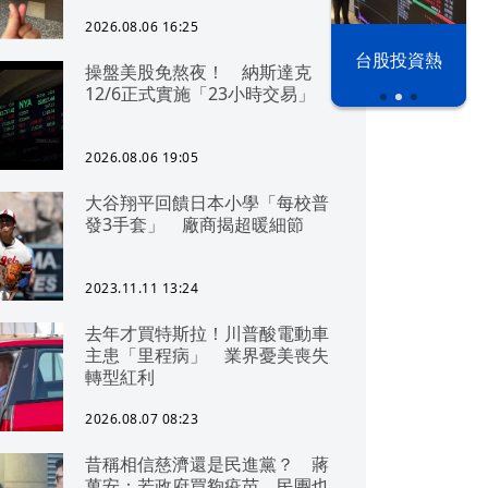
2026.08.06 16:25
漢光42演習
台股投資熱
操盤美股免熬夜！ 納斯達克
12/6正式實施「23小時交易」
2026.08.06 19:05
大谷翔平回饋日本小學「每校普
發3手套」 廠商揭超暖細節
2023.11.11 13:24
去年才買特斯拉！川普酸電動車
主患「里程病」 業界憂美喪失
轉型紅利
2026.08.07 08:23
昔稱相信慈濟還是民進黨？ 蔣
萬安：若政府買夠疫苗，民團也