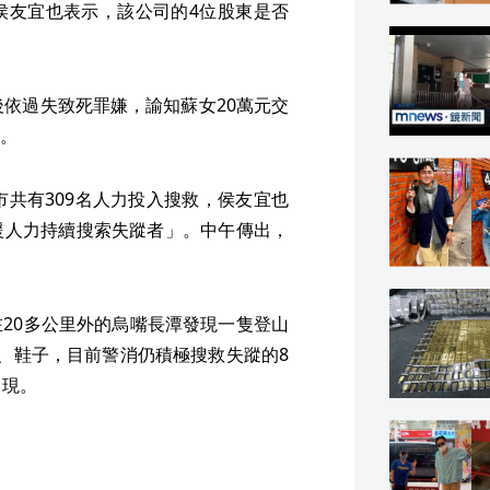
侯友宜也表示，該公司的4位股東是否
後依過失致死罪嫌，諭知蘇女20萬元交
。
市共有309名人力投入搜救，侯友宜也
援人力持續搜索失蹤者」。中午傳出，
20多公里外的烏嘴長潭發現一隻登山
、鞋子，目前警消仍積極搜救失蹤的8
出現。