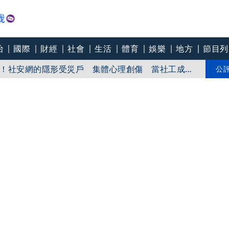
治
國際
財經
社會
生活
體育
娛樂
地方
節目列
！社安網的隱形受災戶 集體心理創傷 當社工成
無奈趨勢？耗竭殆盡下的社安網危機｜社工消失中
爸爸 許富凱哭到眼淚鼻涕直流
公
團悼念：照亮別人的燈塔