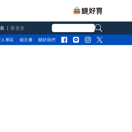
表
看更多
評人專區
鏡主播
關於我們