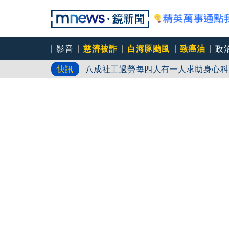
影音
慈濟被詐
白海豚颱風
致癌油
政
八成社工過勞每四人有一人求助身心科
快訊
「體制代罪羊」 防禦性社工不敢多做
父親節登小巨蛋開唱 想到離世三年的
永和豆漿創始人林炳生70歲病逝 集