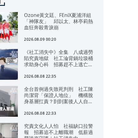
聞
Ozone黃文廷、FEniX夏浦洋組
「神隊友」 邱以太、林亭莉熱
血狂奔殺青淚崩
2026.08.09 00:20
《社工消失中》全集 八成過勞
陷究責地獄 社工淪背鍋垃圾桶
求助身心科 招募趕不上逃亡
潮 全台社工缺口警報 揭薪資
回捐黑幕 血汗錢遭剝削
2026.08.08 22:35
全台首例過失致死判刑 社工陳
尚潔背「保證人地位」 機構脫
身基層扛責？剴剴案後人人自危
｜社工消失中
2026.08.08 22:33
究責文化人人怕 社福缺口拉警
報 招募追不上離職潮 低薪過