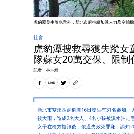
虎豹潭發生落水意外，新北市府持續加派人力及空拍機
社會
虎豹潭搜救尋獲失蹤女
隊蘇女20萬交保、限制
記者
｜
林坤緯
新北市雙溪區虎豹潭16日發生有31名參加
後大雨，造成2名大人、4名小孩被溪水沖走
女子在檢方複訊後，依過失致死罪嫌，諭知2