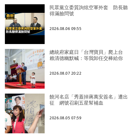
民眾黨立委質詢炫空軍外套 防長聽
得滿臉問號
2026.08.06 09:55
總統府家庭日「台灣寶貝」爬上台
賴清德幽默喊：等我卸任交棒給你
2026.08.07 20:22
饒河名店「秀蓋掉蔣萬安簽名」遭出
征 網號召刷五星幫補血
2026.08.05 07:59