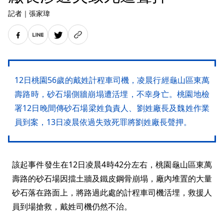
記者
｜
張家瑋
12日桃園56歲的戴姓計程車司機，凌晨行經龜山區東萬
壽路時，砂石場側牆崩塌遭活埋，不幸身亡。桃園地檢
署12日晚間傳砂石場梁姓負責人、劉姓廠長及魏姓作業
員到案，13日凌晨依過失致死罪將劉姓廠長聲押。
該起事件發生在12日凌晨4時42分左右，桃園龜山區東萬
壽路的砂石場因擋土牆及鐵皮鋼骨崩塌，廠內堆置的大量
砂石落在路面上，將路過此處的計程車司機活埋，救援人
員到場搶救，戴姓司機仍然不治。