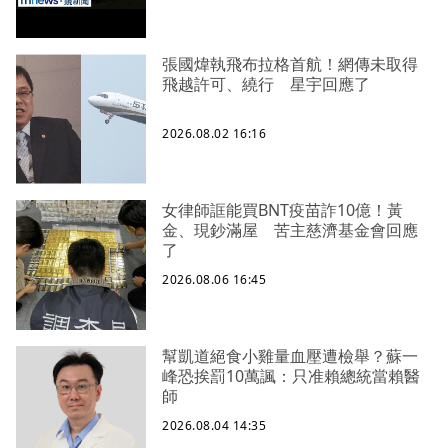
張國煒執飛布拉格首航！網傳未取得
飛越許可、繞行 星宇回應了
2026.08.02 16:16
女律師誆能買BNT疫苗詐10億！黃
金、現鈔滿屋 苦主慈濟基金會回應
了
2026.08.06 16:45
幫凱道絕食小雞量血壓遭檢舉？蘇一
峰恐挨罰10萬諷：只准賴總統當賴醫
師
2026.08.04 14:35