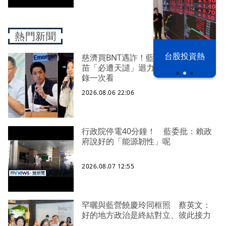
熱門新聞
漢光42演習
台股投資熱
慈濟買BNT遇詐！藍白昔嗆政府擋疫
苗「必遭天譴」迴力鏢來了 荒謬語
錄一次看
2026.08.06 22:06
行政院停電40分鐘！ 藍委批：賴政
府說好的「能源韌性」呢
2026.08.07 12:55
罕曬與藍營饒慶玲同框照 蔡英文：
好的地方政治是終結對立、彼此接力