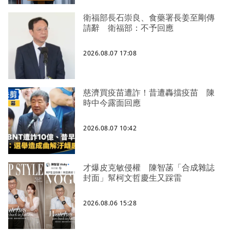
衛福部長石崇良、食藥署長姜至剛傳
請辭 衛福部：不予回應
2026.08.07 17:08
慈濟買疫苗遭詐！昔遭轟擋疫苗 陳
時中今露面回應
2026.08.07 10:42
才爆皮克敏侵權 陳智菡「合成雜誌
封面」幫柯文哲慶生又踩雷
2026.08.06 15:28