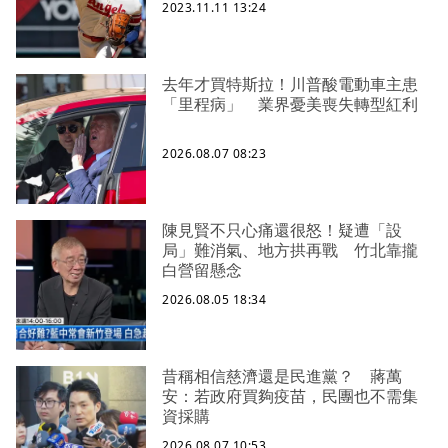
2023.11.11 13:24
去年才買特斯拉！川普酸電動車主患
「里程病」 業界憂美喪失轉型紅利
2026.08.07 08:23
陳見賢不只心痛還很怒！疑遭「設
局」難消氣、地方拱再戰 竹北靠攏
白營留懸念
2026.08.05 18:34
昔稱相信慈濟還是民進黨？ 蔣萬
安：若政府買夠疫苗，民團也不需集
資採購
2026.08.07 10:53