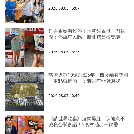
2026.08.05 15:07
只有崔始源能停！本尊好奇找上門親
問：停車可以嗎 新北店員粉樂壞
2026.08.06 16:25
慈濟遭詐10億沉默5年 四叉貓看聲明
「重點就這句」：若判有罪錢還我
2026.08.07 10:49
《請世界吃桌》滷肉爆紅 陳隨意不
藏私公開食譜！5食材滷出一鍋香