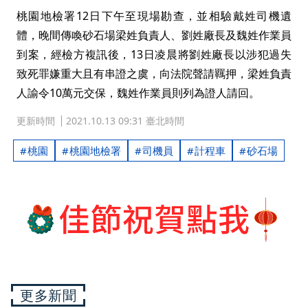
桃園地檢署12日下午至現場勘查，並相驗戴姓司機遺
體，晚間傳喚砂石場梁姓負責人、劉姓廠長及魏姓作業員
到案，經檢方複訊後，13日凌晨將劉姓廠長以涉犯過失
致死罪嫌重大且有串證之虞，向法院聲請羈押，梁姓負責
人諭令10萬元交保，魏姓作業員則列為證人請回。
更新時間
2021.10.13 09:31 臺北時間
桃園
桃園地檢署
司機員
計程車
砂石場
更多新聞