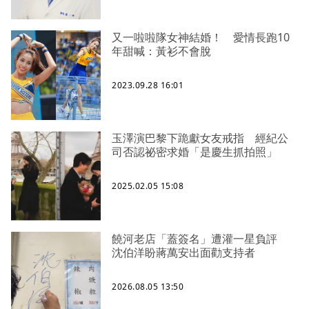
又一啦啦隊女神結婚！ 愛情長跑10
年甜喊：黃衫不會脫
2023.09.28 16:01
玉澤演巴黎下跪獻女友戒指 經紀公
司否認祕密求婚「是慶生抓拍照」
2025.02.05 15:08
饒河老店「蓋簽名」遭灌一星負評
沈伯洋盼蔣萬安出面勸支持者
2026.08.05 13:50