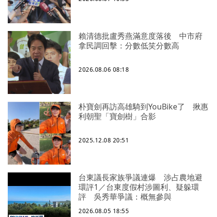
賴清德批盧秀燕滿意度落後 中市府
拿民調回擊：分數低笑分數高
2026.08.06 08:18
朴寶劍再訪高雄騎到YouBike了 揪惠
利朝聖「寶劍樹」合影
2025.12.08 20:51
台東議長家族爭議連爆 涉占農地避
環評1／台東度假村涉圖利、疑躲環
評 吳秀華爭議：概無參與
2026.08.05 18:55