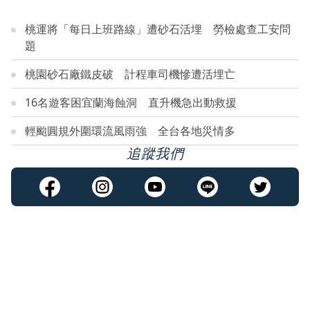
桃運將「每日上班路線」遭砂石活埋 勞檢處查工安問
題
桃園砂石廠鐵皮破 計程車司機慘遭活埋亡
16名遊客困宜蘭海蝕洞 直升機急出動救援
輕颱圓規外圍環流風雨強 全台各地災情多
追蹤我們