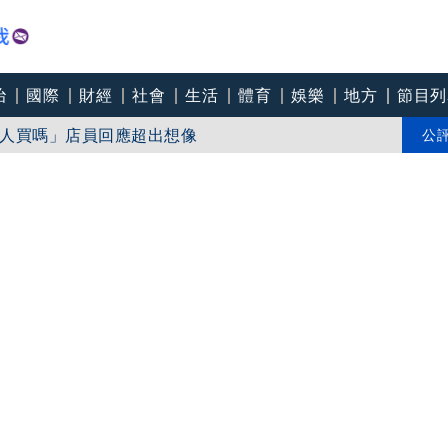
治
國際
財經
社會
生活
體育
娛樂
地方
節目列
人買嗎」店員回應超出想像
連破2起「雙駕」
公
《美聯社》：台美更緊密