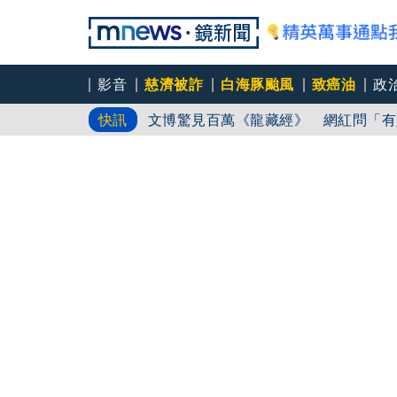
影音
慈濟被詐
白海豚颱風
致癌油
政
文博驚見百萬《龍藏經》 網紅問「有
快訊
酒駕加毒駕危險上路 北市大安警一週
美語老師變多了？外媒關注漢光演習 