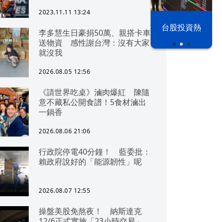
2023.11.11 13:24
漢光42演習
台股投資熱
李多慧生日豪捐50萬、親搭卡車
送物資 感性謝台灣：沒有大家
就沒我
2026.08.05 12:56
《請世界吃桌》滷肉爆紅 陳隨
意不藏私公開食譜！5食材滷出
一鍋香
2026.08.06 21:06
行政院停電40分鐘！ 藍委批：
賴政府說好的「能源韌性」呢
2026.08.07 12:55
操盤美股免熬夜！ 納斯達克
12/6正式實施「23小時交易」