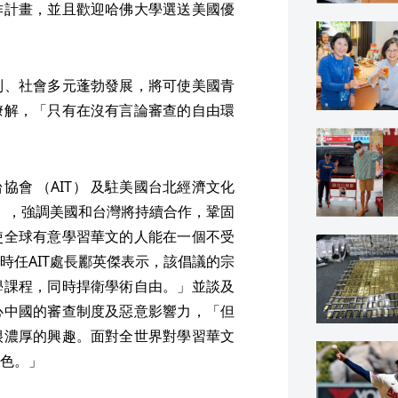
作計畫，並且歡迎哈佛大學選送美國優
制、社會多元蓬勃發展，將可使美國青
瞭解，「只有在沒有言論審查的自由環
會 （AIT） 及駐美國台北經濟文化
議」，強調美國和台灣將持續合作，鞏固
使全球有意學習華文的人能在一個不受
時任AIT處長酈英傑表示，該倡議的宗
學課程，同時捍衛學術自由。」並談及
心中國的審查制度及惡意影響力，「但
很濃厚的興趣。面對全世界對學習華文
色。」