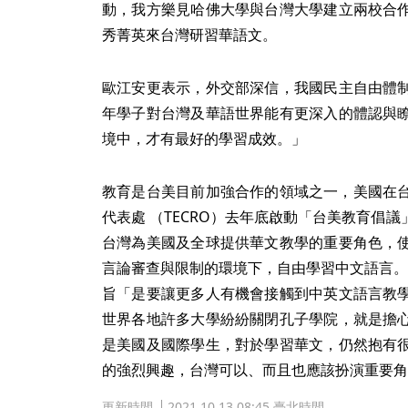
動，我方樂見哈佛大學與台灣大學建立兩校合
秀菁英來台灣研習華語文。
歐江安更表示，外交部深信，我國民主自由體
年學子對台灣及華語世界能有更深入的體認與
境中，才有最好的學習成效。」
教育是台美目前加強合作的領域之一，美國在台協
代表處 （TECRO）去年底啟動「台美教育倡
台灣為美國及全球提供華文教學的重要角色，
言論審查與限制的環境下，自由學習中文語言。
旨「是要讓更多人有機會接觸到中英文語言教
世界各地許多大學紛紛關閉孔子學院，就是擔
是美國及國際學生，對於學習華文，仍然抱有
的強烈興趣，台灣可以、而且也應該扮演重要角
更新時間
2021.10.13 08:45 臺北時間