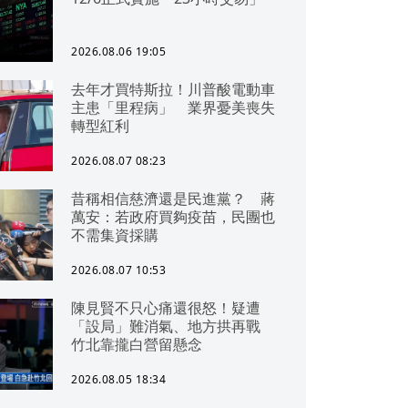
2026.08.06 19:05
去年才買特斯拉！川普酸電動車
主患「里程病」 業界憂美喪失
轉型紅利
2026.08.07 08:23
昔稱相信慈濟還是民進黨？ 蔣
萬安：若政府買夠疫苗，民團也
不需集資採購
2026.08.07 10:53
陳見賢不只心痛還很怒！疑遭
「設局」難消氣、地方拱再戰
竹北靠攏白營留懸念
2026.08.05 18:34