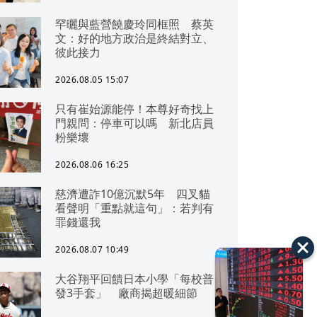
罕曬與藍營饒慶玲同框照 蔡英
文：好的地方政治是終結對立、
彼此接力
2026.08.05 15:07
只有崔始源能停！本尊好奇找上
門親問：停車可以嗎 新北店員
粉樂壞
2026.08.06 16:25
慈濟遭詐10億沉默5年 四叉貓
看聲明「重點就這句」：若判有
罪錢還我
2026.08.07 10:49
大谷翔平回饋日本小學「每校普
發3手套」 廠商揭超暖細節