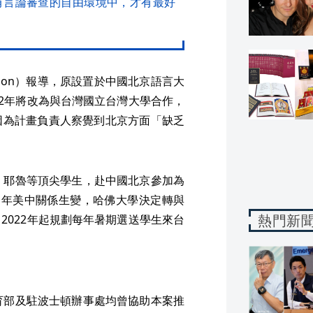
有言論審查的自由環境中，才有最好
rimson）報導，原設置於中國北京語言大
22年將改為與台灣國立台灣大學合作，
因為計畫負責人察覺到北京方面「缺乏
、耶魯等頂尖學生，赴中國北京參加為
近年美中關係生變，哈佛大學決定轉與
熱門新
2022年起規劃每年暑期選送學生來台
育部及駐波士頓辦事處均曾協助本案推