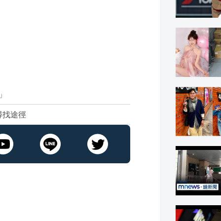
」
尋找途徑