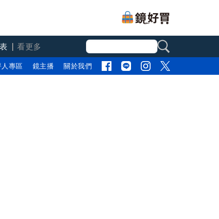
表
看更多
評人專區
鏡主播
關於我們