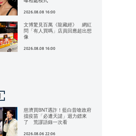
曝相處模式
2026.08.08 16:00
文博驚見百萬《龍藏經》 網紅
問「有人買嗎」店員回應超出想
像
2026.08.08 16:00
聞
慈濟買BNT遇詐！藍白昔嗆政府
擋疫苗「必遭天譴」迴力鏢來
了 荒謬語錄一次看
2026.08.06 22:06