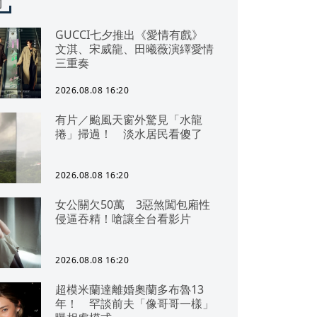
聞
GUCCI七夕推出《愛情有戲》
文淇、宋威龍、田曦薇演繹愛情
三重奏
2026.08.08 16:20
有片／颱風天窗外驚見「水龍
捲」掃過！ 淡水居民看傻了
2026.08.08 16:20
女公關欠50萬 3惡煞闖包廂性
侵逼吞精！嗆讓全台看影片
2026.08.08 16:20
超模米蘭達離婚奧蘭多布魯13
年！ 罕談前夫「像哥哥一樣」