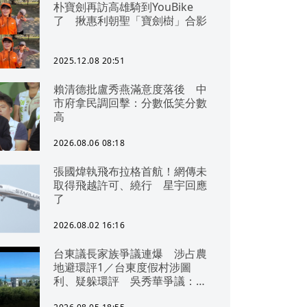
朴寶劍再訪高雄騎到YouBike
了 揪惠利朝聖「寶劍樹」合影
2025.12.08 20:51
賴清德批盧秀燕滿意度落後 中
市府拿民調回擊：分數低笑分數
高
2026.08.06 08:18
張國煒執飛布拉格首航！網傳未
取得飛越許可、繞行 星宇回應
了
2026.08.02 16:16
台東議長家族爭議連爆 涉占農
地避環評1／台東度假村涉圖
利、疑躲環評 吳秀華爭議：概
無參與