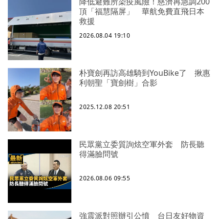
降低避難所染疫風險！慈濟再急調200
頂「福慧隔屏」 華航免費直飛日本
救援
2026.08.04 19:10
朴寶劍再訪高雄騎到YouBike了 揪惠
利朝聖「寶劍樹」合影
2025.12.08 20:51
民眾黨立委質詢炫空軍外套 防長聽
得滿臉問號
2026.08.06 09:55
強震派對照辦引公憤 台日友好物資