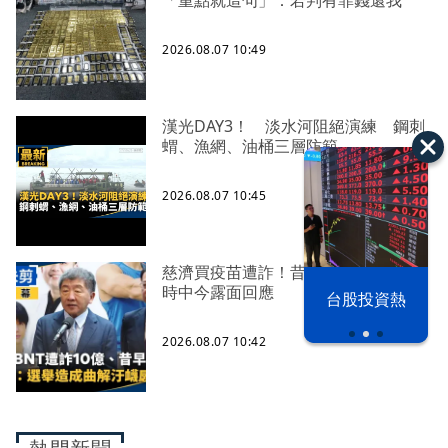
「重點就這句」：若判有罪錢還我
2026.08.07 10:49
漢光DAY3！ 淡水河阻絕演練 鋼刺
蝟、漁網、油桶三層防範
2026.08.07 10:45
慈濟買疫苗遭詐！昔遭轟擋疫苗 陳
以色列 穹頂
時中今露面回應
台股投資熱
之下
2026.08.07 10:42