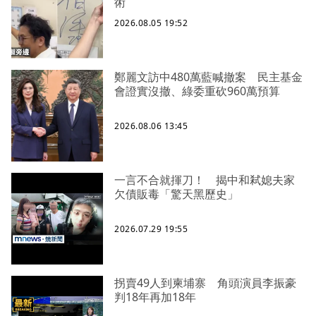
術
2026.08.05 19:52
鄭麗文訪中480萬藍喊撤案 民主基金
會證實沒撤、綠委重砍960萬預算
2026.08.06 13:45
一言不合就揮刀！ 揭中和弒媳夫家
欠債販毒「驚天黑歷史」
2026.07.29 19:55
拐賣49人到柬埔寨 角頭演員李振豪
判18年再加18年