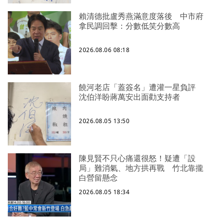
賴清德批盧秀燕滿意度落後 中市府
拿民調回擊：分數低笑分數高
2026.08.06 08:18
饒河老店「蓋簽名」遭灌一星負評
沈伯洋盼蔣萬安出面勸支持者
2026.08.05 13:50
陳見賢不只心痛還很怒！疑遭「設
局」難消氣、地方拱再戰 竹北靠攏
白營留懸念
2026.08.05 18:34