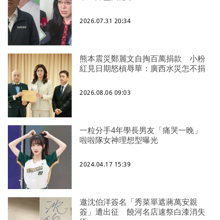
2026.07.31 20:34
熊本震災鄭麗文自掏百萬捐款 小粉
紅見日期怒槓辱華：廣西水災怎不捐
2026.08.06 09:03
一粒分手4年學長男友「痛哭一晚」
啦啦隊女神理想型曝光
2024.04.17 15:39
邀沈伯洋簽名「秀菜單遮蔣萬安親
簽」遭出征 饒河名店速祭白漆消失