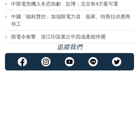
中限電危機入冬恐加劇 彭博：北京有4方案可選
中國「能耗雙控」加強限電力道 蘋果、特斯拉供應商
停工
限電令衝擊 浙江印染業占中四成產能停擺
追蹤我們