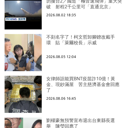
勿擾台2／國造「極音速飛彈」重大突
破 射程2千公里可「直通北京」
2026.08.02 18:35
不刻名字了！柯文哲卸腳鐐改戴手
環 貼「萊爾校長」示威
2026.08.05 12:04
女律師誆能買BNT疫苗詐10億！黃
金、現鈔滿屋 苦主慈濟基金會回應
了
2026.08.06 16:45
劉櫂豪無預警宣布退出台東縣長選
舉 陳瑩回應了