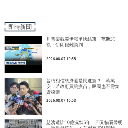
即時新聞
川普樂觀美伊戰爭快結束 范斯悲
觀：伊朗很難談判
2026.08.07 10:55
昔稱相信慈濟還是民進黨？ 蔣萬
安：若政府買夠疫苗，民團也不需集
資採購
2026.08.07 10:53
慈濟遭詐10億沉默5年 四叉貓看聲明