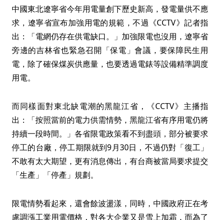
中國東北遼寧省今年用電量創下歷史新高，發電量供不應
求，遼寧省宣布加強用電的規範，不過《CCTV》記者指
出：「電網仍存在供電缺口。」加強限電也沒用，遼寧省
旁邊的吉林省也緊急召開「保電」會議，要保障民生用
電，除了確保煤炭供應量，也要透過電錶等設備精準調度
用電。
而同樣面對東北缺電潮的黑龍江省，《CCTV》主播指
出：「按照當前的電力供需情勢，黑龍江省有序用電仍將
持續一段時間。」各省限電政策看不到盡頭，部分被要求
停工的台廠，停工期限就到9月30日，不過仍對「復工」
不敢有太大期望，更有消息傳出，有台商被當局要求提交
「生產」「停產」規劃。
限電情勢看起來，還會餘波盪漾，同時，中國政府正在考
慮調漲工業用電價格，對各大企業又是雪上加霜，而為了