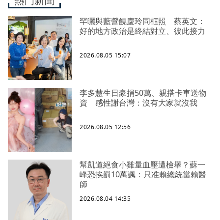
熱門新聞
罕曬與藍營饒慶玲同框照 蔡英文：
好的地方政治是終結對立、彼此接力
2026.08.05 15:07
李多慧生日豪捐50萬、親搭卡車送物
資 感性謝台灣：沒有大家就沒我
2026.08.05 12:56
幫凱道絕食小雞量血壓遭檢舉？蘇一
峰恐挨罰10萬諷：只准賴總統當賴醫
師
2026.08.04 14:35