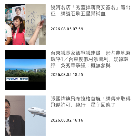
饒河名店「秀蓋掉蔣萬安簽名」遭出
征 網號召刷五星幫補血
2026.08.05 07:59
台東議長家族爭議連爆 涉占農地避
環評1／台東度假村涉圖利、疑躲環
評 吳秀華爭議：概無參與
2026.08.05 18:55
張國煒執飛布拉格首航！網傳未取得
飛越許可、繞行 星宇回應了
2026.08.02 16:16